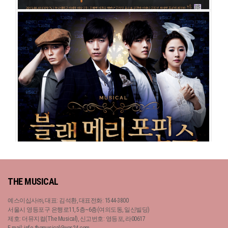
블랙메리포핀스
블랙메리포핀스
공연일시
2013-08-01 ~ 2013-10-27
공연일시
2014-06-10 ~ 2014-08-31
공연장
동국대학교 이해랑예술극장
공연장
아트원씨어터 1관
출연진
김재범
이경수
박한근
원우준
윤소호
문진아
이하나
김도빈
출연진
박한근
임병근
송원근
서경수
강연정
유리아
김경수
윤나무
최성원
홍륜희
최정화
홍륜희
최현선
정휘
배두훈
THE MUSICAL
예스이십사㈜, 대표: 김석환, 대표전화: 1544-3800
서울시 영등포구 은행로11, 5층~6층(여의도동, 일신빌딩)
제호: 더뮤지컬(The Musical), 신고번호: 영등포, 라00617