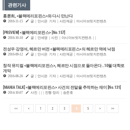
관련기사
홍륜희, <블랙메리포핀스>와 다시 만난다
2016-11-15
글 | 안시은 기자 | 사진제공 | 아시아브릿지컨텐츠
[PREVIEW] <블랙메리포핀스> [No.157]
2016-10-10
글 | 안세영 | 사진 | 아시아브릿지컨텐츠 | |
전성우·강영석, 헤르만 버전 <블랙메리포핀스>의 헤르만 역에 낙점
2016-09-12
글 | 안시은 기자 | 사진제공 | 아시아브릿지컨텐츠
창작 뮤지컬 <블랙메리포핀스>, 헤르만 시점으로 돌아온다…10월 대학로
개막
2016-08-26
글 | 안시은 기자 | 사진제공 | 아시아브릿지컨텐츠
[MANIA TALK] <블랙메리포핀스> 사건의 전말을 추적하는 재미 [No.131]
2014-10-07
사진 | | | 진행·정리 | 송준호
<<
<
1
2
3
4
5
>
>>