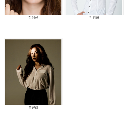
전혜선
김경화
홍륜희