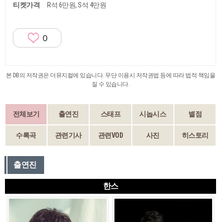
티켓가격
R석 6만원, S석 4만원
0
본 DB의 저작권은 더뮤지컬에 있습니다. 무단 이용시 저작권법 등에 따라 법적 책임을
질 수 있습니다.
전체보기
출연진
스태프
시놉시스
별점
수록곡
관련기사
관련VOD
사진
히스토리
출연진
한스