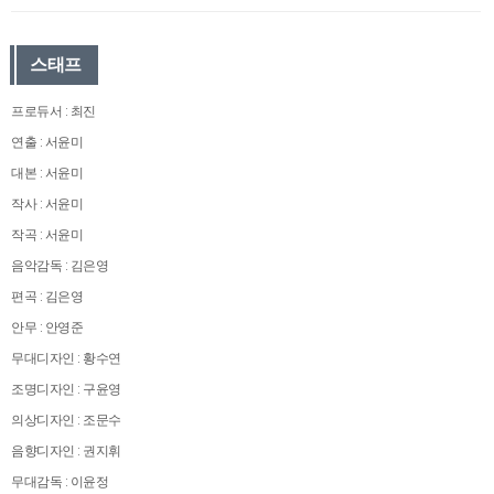
스태프
프로듀서 : 최진
연출 : 서윤미
대본 : 서윤미
작사 : 서윤미
작곡 : 서윤미
음악감독 : 김은영
편곡 : 김은영
안무 : 안영준
무대디자인 : 황수연
조명디자인 : 구윤영
의상디자인 : 조문수
음향디자인 : 권지휘
무대감독 : 이윤정