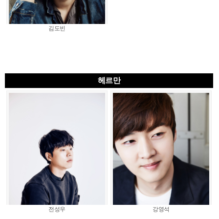
김도빈
헤르만
전성우
강영석