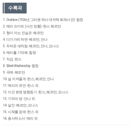
수록곡
1. Overture (1926년 그라첸 박사 대저택 화재사건) -합창
2. 메리 슈미트 (사건 정황) -한스 헤르만
3. 형이 아는 진실은 -헤르만
4. 다가가려 하면 -헤르만, 안나
5. 두려운 새처럼 -헤르만, 안나, 요나스
6. 메리를 기억해 -합창
7. 직감 -한스
8. Silent Wednesday -합창
9. 곡예 -헤르만
10. 널 지켜줄게 -한스, 헤르만, 안나
11. 메리의 유언 -한스 외
12. 이건 분명 범행동기 -한스, 헤르만, 요나스
13. 기억의 방 -안나 외
14. 살인 -헤르만, 요나스
15. 시체를 없애 -한스 외
16. 용서하소서 -메리 외