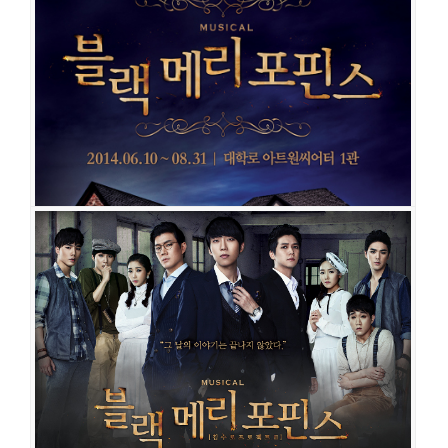
블랙메리포핀스
공연일시
2020-10-27 ~ 2021-01-24
공연장
대학로 TOM 1관
출연진
김도빈
박민성
이율
임준혁
이해준
노윤
임찬민
강혜인
이지
수
박정원
최석진
오승훈
신주협
임강희
홍륜희