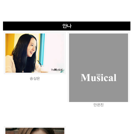
안나
송상은
안은진