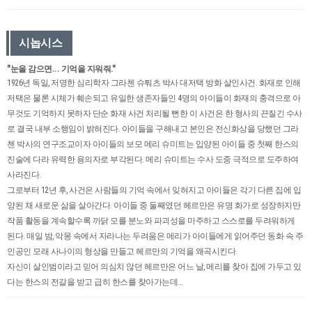
시놉시스
"눈을 감으면... 기억을 지워줘."
1926년 독일, 저명한 심리학자 그라첸 슈퉈츠 박사 대저택 방화 살인사건. 화재로 인해
저택은 물론 시체가 훼손되고 유일한 생존자들인 4명의 아이들이 화재의 충격으로 아
무것도 기억하지 못하자 단순 화재 사건 처리될 뻔한 이 사건은 한 형사의 끈질긴 수사
로 결국 내부 소행임이 밝혀진다. 아이들을 구해내고 본인은 전신화상을 당했던 그라
첸 박사의 연구조교이자 아이들의 보모 메리 슈미트는 입양된 아이들 중 첫째 한스의
진술에 다라 유력한 용의자로 부각된다. 메리 슈미트는 수사 도중 극적으로 도주하여
사라진다.
그로부터 12년 후, 사건은 사람들의 기억 속에서 잊혀지고 아이들은 각기 다른 집에 입
양된 채 새로운 삶을 살아간다. 아이들 중 둘째였던 헤르만은 유명 화가로 성장하지만
작품 활동을 계속할수록 까닭 모를 분노와 파괴성을 마주하고 스스로를 두려워하게
된다. 매일 밤, 악몽 속에서 자라나는 두려움은 메리가 아이들에게 읽어주던 동화 속 주
인공인 모래 사나이의 형상을 만들고 헤르만의 기억을 왜곡시킨다.
자신이 살인범이라고 믿어 의심치 않던 헤르만은 어느 날, 메리를 찾아 집에 가두고 있
다는 한스의 전갈을 받고 급히 한스를 찾아가는데...