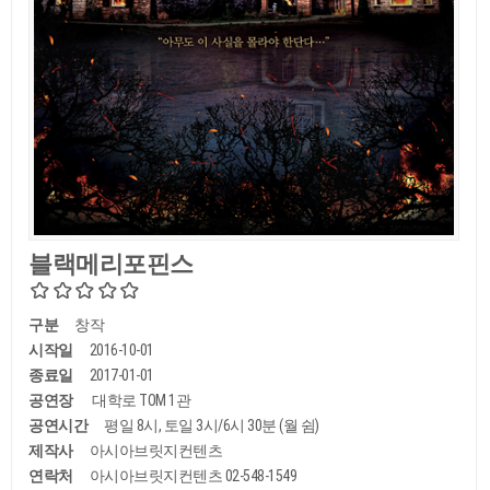
블랙메리포핀스
구분
창작
시작일
2016-10-01
종료일
2017-01-01
공연장
대학로 TOM 1관
공연시간
평일 8시, 토일 3시/6시 30분 (월 쉼)
제작사
아시아브릿지컨텐츠
연락처
아시아브릿지컨텐츠 02-548-1549