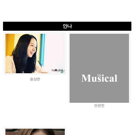
안나
송상은
안은진