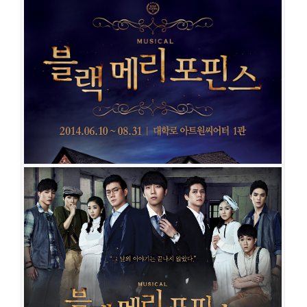
블랙메리포핀스
공연일시
2020-10-27 ~ 2021-01-24
공연장
대학로 TOM 1관
출연진
김도빈
박민성
이율
임준혁
이해준
노윤
임찬민
강혜인
이지
수
박정원
최석진
오승훈
신주협
임강희
홍륜희