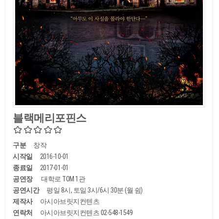
블랙메리포핀스
구분
창작
시작일
2016-10-01
종료일
2017-01-01
공연장
대학로 TOM 1관
공연시간
평일 8시, 토일 3시/6시 30분 (월 쉼)
제작사
아시아브릿지컨텐츠
연락처
아시아브릿지컨텐츠 02-548-1549