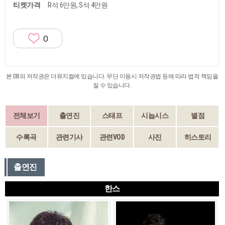
티켓가격
R석 6만원, S석 4만원
0
본 DB의 저작권은 더뮤지컬에 있습니다. 무단 이용시 저작권법 등에 따라 법적 책임을
질 수 있습니다.
전체보기
출연진
스태프
시놉시스
별점
수록곡
관련기사
관련VOD
사진
히스토리
출연진
한스