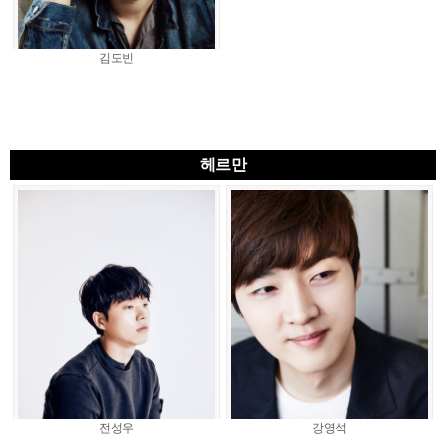
김도빈
헤르만
전성우
강영석