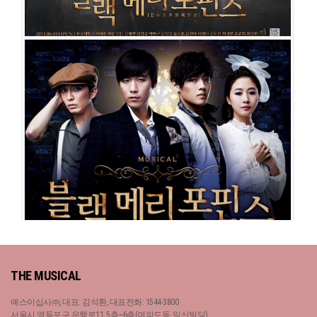
블랙메리포핀스
블랙메리포핀스
공연일시
2013-08-01 ~ 2013-10-27
공연일시
2014-06-10 ~ 2014-08-31
공연장
동국대학교 이해랑예술극장
공연장
아트원씨어터 1관
출연진
김재범
이경수
박한근
원우준
윤소호
문진아
이하나
김도빈
출연진
박한근
임병근
송원근
서경수
강연정
유리아
김경수
윤나무
최성원
홍륜희
최정화
홍륜희
최현선
정휘
배두훈
THE MUSICAL
예스이십사㈜, 대표: 김석환, 대표전화: 1544-3800
서울시 영등포구 은행로11, 5층~6층(여의도동, 일신빌딩)