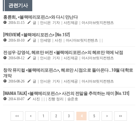
관련기사
홍륜희, <블랙메리포핀스>와 다시 만난다
2016-11-15
글 | 안시은 기자 | 사진제공 | 아시아브릿지컨텐츠
[PREVIEW] <블랙메리포핀스> [No.157]
2016-10-10
글 | 안세영 | 사진 | 아시아브릿지컨텐츠 | |
전성우·강영석, 헤르만 버전 <블랙메리포핀스>의 헤르만 역에 낙점
2016-09-12
글 | 안시은 기자 | 사진제공 | 아시아브릿지컨텐츠
창작 뮤지컬 <블랙메리포핀스>, 헤르만 시점으로 돌아온다…10월 대학로
개막
2016-08-26
글 | 안시은 기자 | 사진제공 | 아시아브릿지컨텐츠
[MANIA TALK] <블랙메리포핀스> 사건의 전말을 추적하는 재미 [No.131]
2014-10-07
사진 | | | 진행·정리 | 송준호
<<
<
1
2
3
4
5
>
>>