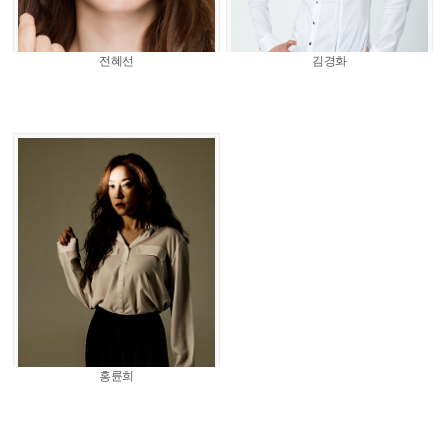
전혜선
김경화
홍륜희