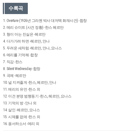
수록곡
1. Overture (1926년 그라첸 박사 대저택 화재사건) -합창
2. 메리 슈미트 (사건 정황) -한스 헤르만
3. 형이 아는 진실은 -헤르만
4. 다가가려 하면 -헤르만, 안나
5. 두려운 새처럼 -헤르만, 안나, 요나스
6. 메리를 기억해 -합창
7. 직감 -한스
8. Silent Wednesday -합창
9. 곡예 -헤르만
10. 널 지켜줄게 -한스, 헤르만, 안나
11. 메리의 유언 -한스 외
12. 이건 분명 범행동기 -한스, 헤르만, 요나스
13. 기억의 방 -안나 외
14. 살인 -헤르만, 요나스
15. 시체를 없애 -한스 외
16. 용서하소서 -메리 외