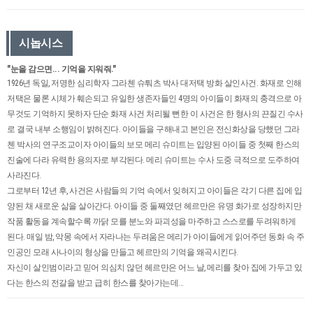
시놉시스
"눈을 감으면... 기억을 지워줘."
1926년 독일, 저명한 심리학자 그라첸 슈퉈츠 박사 대저택 방화 살인사건. 화재로 인해
저택은 물론 시체가 훼손되고 유일한 생존자들인 4명의 아이들이 화재의 충격으로 아
무것도 기억하지 못하자 단순 화재 사건 처리될 뻔한 이 사건은 한 형사의 끈질긴 수사
로 결국 내부 소행임이 밝혀진다. 아이들을 구해내고 본인은 전신화상을 당했던 그라
첸 박사의 연구조교이자 아이들의 보모 메리 슈미트는 입양된 아이들 중 첫째 한스의
진술에 다라 유력한 용의자로 부각된다. 메리 슈미트는 수사 도중 극적으로 도주하여
사라진다.
그로부터 12년 후, 사건은 사람들의 기억 속에서 잊혀지고 아이들은 각기 다른 집에 입
양된 채 새로운 삶을 살아간다. 아이들 중 둘째였던 헤르만은 유명 화가로 성장하지만
작품 활동을 계속할수록 까닭 모를 분노와 파괴성을 마주하고 스스로를 두려워하게
된다. 매일 밤, 악몽 속에서 자라나는 두려움은 메리가 아이들에게 읽어주던 동화 속 주
인공인 모래 사나이의 형상을 만들고 헤르만의 기억을 왜곡시킨다.
자신이 살인범이라고 믿어 의심치 않던 헤르만은 어느 날, 메리를 찾아 집에 가두고 있
다는 한스의 전갈을 받고 급히 한스를 찾아가는데...