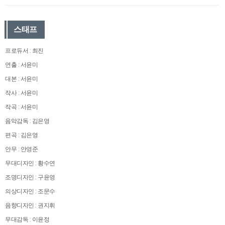
스태프
프로듀서 : 최진
연출 : 서윤미
대본 : 서윤미
작사 : 서윤미
작곡 : 서윤미
음악감독 : 김은영
편곡 : 김은영
안무 : 안영준
무대디자인 : 황수연
조명디자인 : 구윤영
의상디자인 : 조문수
음향디자인 : 권지휘
무대감독 : 이윤정