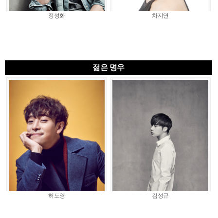
정성화
차지연
젊은 명우
허도영
김성규