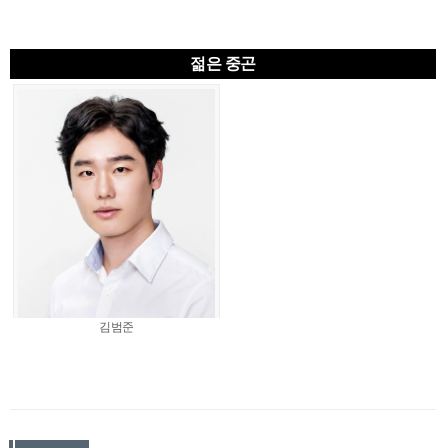
젊은 중곤
김범준