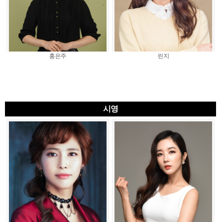
홍은주
린지
시영