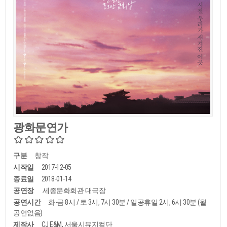
광화문연가
구분
창작
시작일
2017-12-05
종료일
2018-01-14
공연장
세종문화회관 대극장
공연시간
화-금 8시 / 토 3시, 7시 30분 / 일공휴일 2시, 6시 30분 (월
공연없음)
제작사
CJ E&M, 서울시뮤지컬단