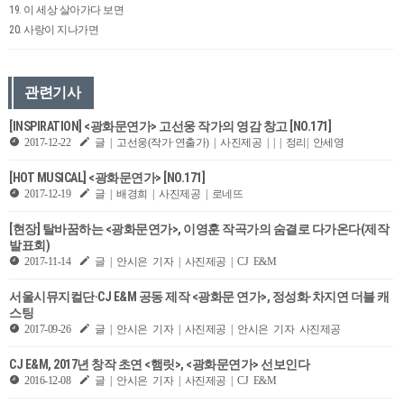
19. 이 세상 살아가다 보면
20. 사랑이 지나가면
관련기사
[INSPIRATION] <광화문연가> 고선웅 작가의 영감 창고 [NO.171]
2017-12-22
글 | 고선웅(작가·연출가) | 사진제공 | | | 정리| 안세영
[HOT MUSICAL] <광화문연가> [NO.171]
2017-12-19
글 | 배경희 | 사진제공 | 로네뜨
[현장] 탈바꿈하는 <광화문연가>, 이영훈 작곡가의 숨결로 다가온다(제작
발표회)
2017-11-14
글 | 안시은 기자 | 사진제공 | CJ E&M
서울시뮤지컬단·CJ E&M 공동 제작 <광화문 연가>, 정성화·차지연 더블 캐
스팅
2017-09-26
글 | 안시은 기자 | 사진제공 | 안시은 기자 사진제공
CJ E&M, 2017년 창작 초연 <햄릿>, <광화문연가> 선보인다
2016-12-08
글 | 안시은 기자 | 사진제공 | CJ E&M