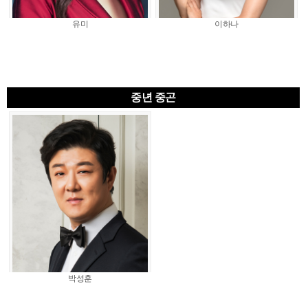
유미
이하나
중년 중곤
박성훈