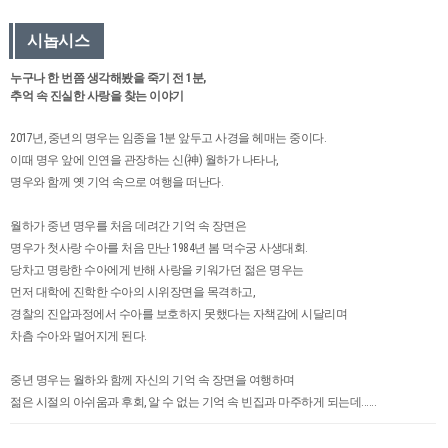
시놉시스
누구나 한 번쯤 생각해봤을 죽기 전 1분,
추억 속 진실한 사랑을 찾는 이야기
2017년, 중년의 명우는 임종을 1분 앞두고 사경을 헤매는 중이다.
이때 명우 앞에 인연을 관장하는 신(神) 월하가 나타나,
명우와 함께 옛 기억 속으로 여행을 떠난다.
월하가 중년 명우를 처음 데려간 기억 속 장면은
명우가 첫사랑 수아를 처음 만난 1984년 봄 덕수궁 사생대회.
당차고 명랑한 수아에게 반해 사랑을 키워가던 젊은 명우는
먼저 대학에 진학한 수아의 시위장면을 목격하고,
경찰의 진압과정에서 수아를 보호하지 못했다는 자책감에 시달리며
차츰 수아와 멀어지게 된다.
중년 명우는 월하와 함께 자신의 기억 속 장면을 여행하며
젊은 시절의 아쉬움과 후회, 알 수 없는 기억 속 빈집과 마주하게 되는데......