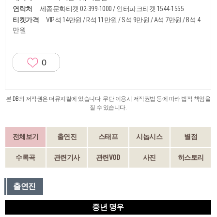
연락처
세종문화티켓 02-399-1000 / 인터파크티켓 1544-1555
티켓가격
VIP석 14만원 / R석 11만원 / S석 9만원 / A석 7만원 / B석 4
만원
0
본 DB의 저작권은 더뮤지컬에 있습니다. 무단 이용시 저작권법 등에 따라 법적 책임을
질 수 있습니다.
전체보기
출연진
스태프
시놉시스
별점
수록곡
관련기사
관련VOD
사진
히스토리
출연진
중년 명우