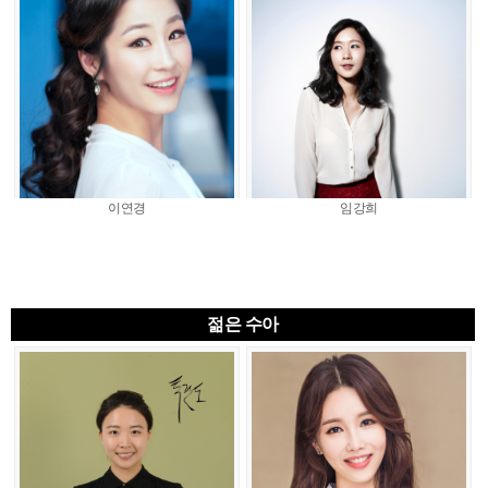
이연경
임강희
젊은 수아