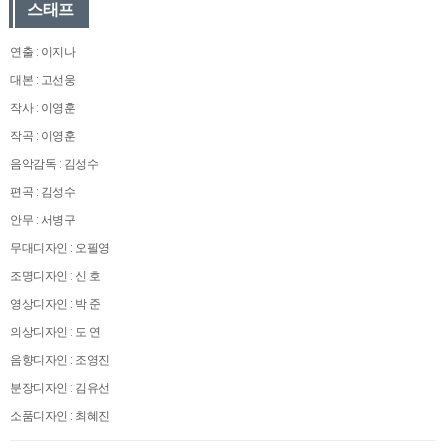
스태프
연출 : 이지나
대본 : 고선웅
작사 : 이영훈
작곡 : 이영훈
음악감독 : 김성수
편곡 : 김성수
안무 : 서병구
무대디자인 : 오필영
조명디자인 : 신 호
영상디자인 : 박 준
의상디자인 : 도 연
음향디자인 : 조영진
분장디자인 : 김유선
소품디자인 : 최혜진