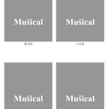
홍영환
이정훈