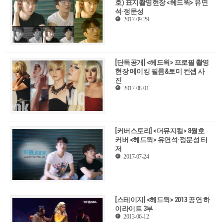
호) 표지촬영현장 <헤드윅> 유연
석·정문성
2017-09-29
[단독공개] <헤드윅> 프로필 촬영
현장 메이킹 필름&토미 컨셉 사
진
2017-08-01
[커버스토리] <더뮤지컬> 8월호
커버 <헤드윅> 유연석·정문성 티
저
2017-07-24
[스테이지] <헤드윅> 2013 공연 하
이라이트 3부
2013-06-12