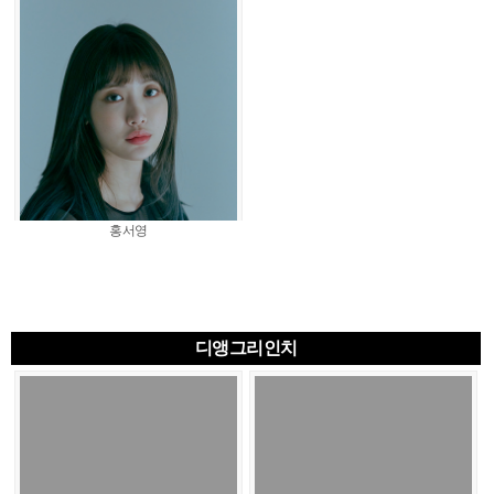
홍서영
디앵그리인치