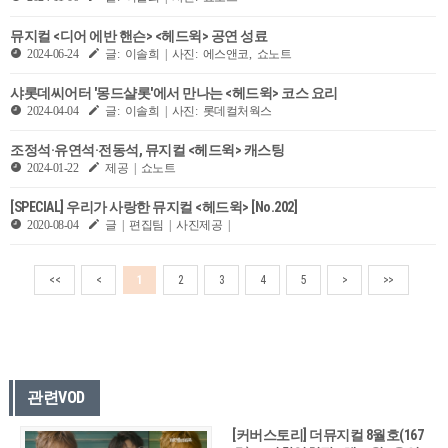
뮤지컬 <디어 에반 핸슨> <헤드윅> 공연 성료
2024-06-24
글: 이솔희 | 사진: 에스앤코, 쇼노트
샤롯데씨어터 '몽드샬롯'에서 만나는 <헤드윅> 코스 요리
2024-04-04
글: 이솔희 | 사진: 롯데컬처웍스
조정석·유연석·전동석, 뮤지컬 <헤드윅> 캐스팅
2024-01-22
제공 | 쇼노트
[SPECIAL] 우리가 사랑한 뮤지컬 <헤드윅> [No.202]
2020-08-04
글 | 편집팀 | 사진제공 |
<<
<
1
2
3
4
5
>
>>
관련VOD
[커버스토리] 더뮤지컬 8월호(167