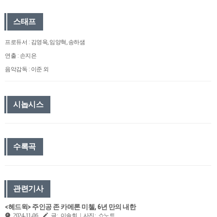
스태프
프로듀서 : 김영욱, 임양혁, 송하샘
연출 : 손지은
음악감독 : 이준 외
시놉시스
수록곡
관련기사
<헤드윅> 주인공 존 카메론 미첼, 6년 만의 내한
2024-11-06
글: 이솔희 | 사진: 쇼노트