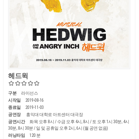
헤드윅
구분
라이선스
시작일
2019-08-16
종료일
2019-11-03
공연장
홍익대 대학로 아트센터 대극장
공연시간
화목 오후 8시 / 수금 오후 4시, 8시 / 토 오후 1시 30분, 4시
30분, 8시 30분 / 일 및 공휴일 오후 2시, 6시 (월 공연 없음)
러닝타임
120 분