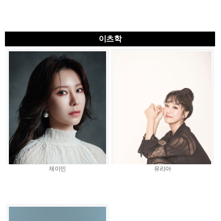
이츠학
제이민
유리아