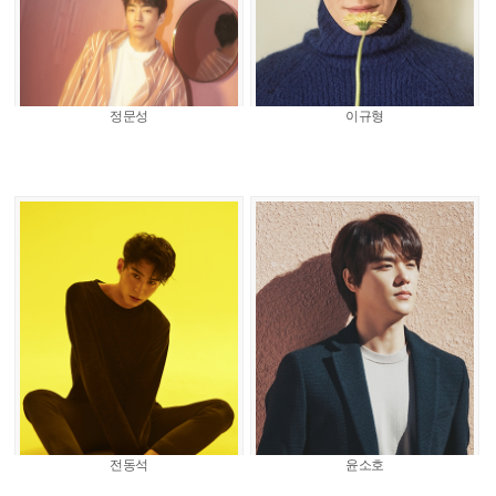
정문성
이규형
전동석
윤소호