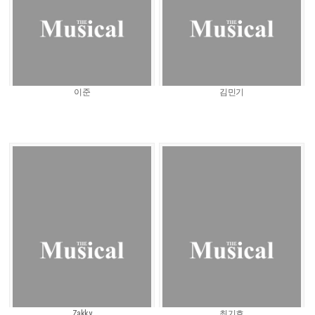
이준
김민기
Zakky
최기호