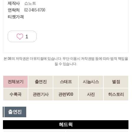
제작사
쇼노트
연락처
02-3485-8700
티켓가격
1
본 DB의 저작권은 더뮤지컬에 있습니다. 무단 이용시 저작권법 등에 따라 법적 책임을
질 수 있습니다.
전체보기
출연진
스태프
시놉시스
별점
수록곡
관련기사
관련VOD
사진
히스토리
출연진
헤드윅