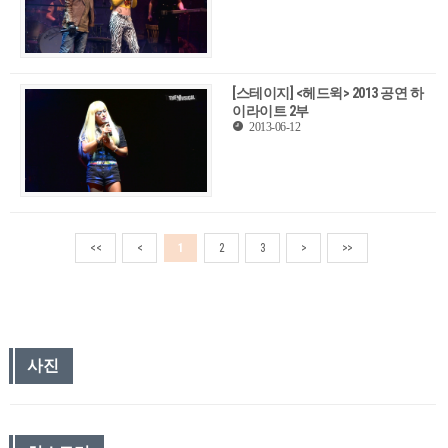
[스테이지] <헤드윅> 2013 공연 하
이라이트 2부
2013-06-12
<<
<
1
2
3
>
>>
사진