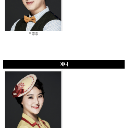
우종웅
애니