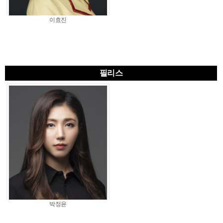
이효진
필리스
박정윤