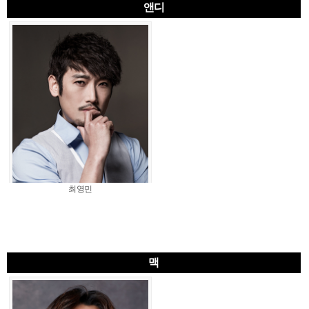
앤디
최영민
맥