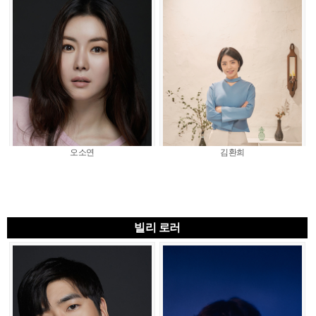
오소연
김환희
빌리 로러