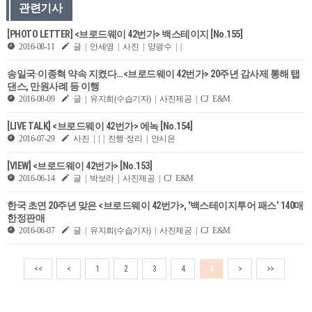
관련기사
[PHOTO LETTER] <브로드웨이 42번가> 백스테이지 [No.155]
2016-08-11
글 | 안세영 | 사진 | 양광수 | |
송일국·이종혁 약속 지켰다…<브로드웨이 42번가> 20주년 감사제 통해 탭
댄스, 만원사례 등 이행
2016-08-09
글 | 유지희(수습기자) | 사진제공 | CJ E&M
[LIVE TALK] <브로드웨이 42번가> 에녹 [No.154]
2016-07-29
사진 | | | 진행·정리 | 안시은
[VIEW] <브로드웨이 42번가> [No.153]
2016-06-14
글 | 박보라 | 사진제공 | CJ E&M
한국 초연 20주년 맞은 <브로드웨이 42번가>, '백스테이지투어 패스’ 140매
한정판매
2016-06-07
글 | 유지희(수습기자) | 사진제공 | CJ E&M
<<
<
1
2
3
4
5
>
>>