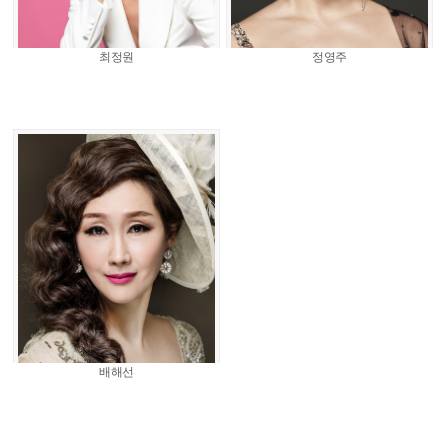
최정원
정영주
배해선