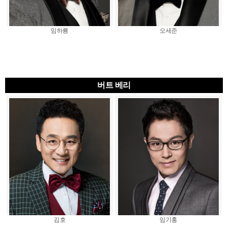
임하룡
오세준
버트 베리
김호
임기홍