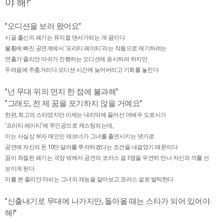
야 해!"
"오디션을 보러 왔어요"
시골 출신의 페기는 뮤지컬 댄서가되는 게 꿈이다.
불황에 빠진 공연계에서 '프리티 레이티'라는 작품으로 재기하려는
연출가 줄리안 마쉬가 진행하는 오디션에 응시하려 하지만
두려움에 주춤거리다 오디션 시간에 늦어버리고 기회를 놓친다.
"넌 무대 위의 먼지 한 점에 불과해"
"그래도, 전 제 꿈을 포기하지 않을 거예요"
한편, 최고의 스타였지만 이제는 내리막에 들어선 여배우 도로시가
'프리티 레이티'에 주인공으로 캐스팅되는데,
이는 사실상 부자 애인인 애브너가 그녀를 출연시키는 댓가로
공연에 자신의 돈 10만 달러를 투자하겠다는 조건을 내걸었기 때문이다.
꿈이 좌절된 페기는 극장 밖에서 공연의 코러스 걸 3명을 우연히 만나 자신의 끼를 선
보이게 된다.
이를 본 줄리안 마쉬는 그녀의 재능을 알아보고 코러스 걸로 발탁한다.
"신출내기로 무대에 나가지만, 돌아올 때는 스타가 되어 있어야
해!"