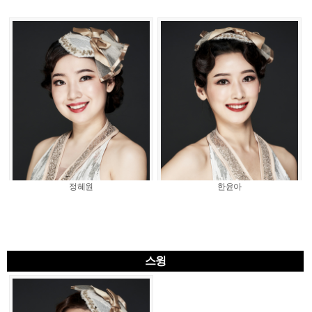
정혜원
한윤아
스윙