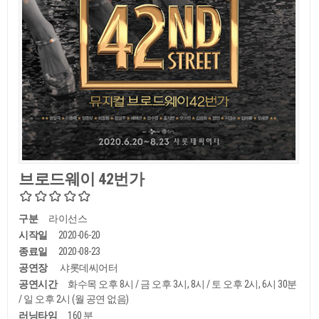
브로드웨이 42번가
구분
라이선스
시작일
2020-06-20
종료일
2020-08-23
공연장
샤롯데씨어터
공연시간
화수목 오후 8시 / 금 오후 3시, 8시 / 토 오후 2시, 6시 30분
/ 일 오후 2시 (월 공연 없음)
러닝타임
160 분