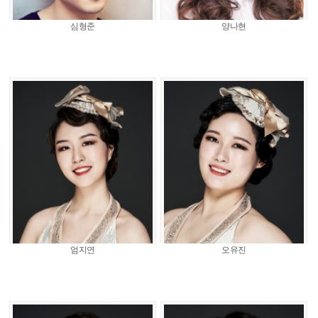
심형준
양나현
엄지연
오유진