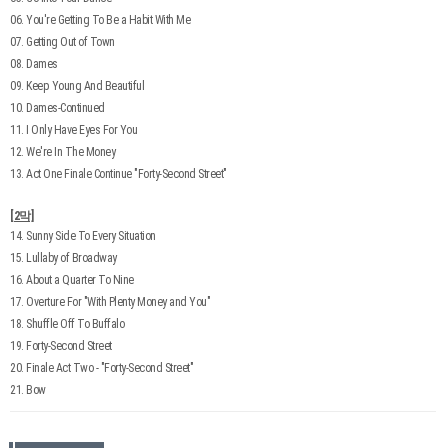
06. You're Getting To Be a Habit With Me
07. Getting Out of Town
08. Dames
09. Keep Young And Beautiful
10. Dames-Continued
11. I Only Have Eyes For You
12. We're In The Money
13. Act One Finale Continue "Forty-Second Street"
[2막]
14. Sunny Side To Every Situation
15. Lullaby of Broadway
16. About a Quarter To Nine
17. Overture For "With Plenty Money and You"
18. Shuffle Off To Buffalo
19. Forty-Second Street
20. Finale Act Two - "Forty-Second Street"
21. Bow