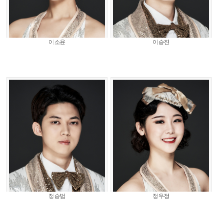
이소윤
이승진
정승범
정우정