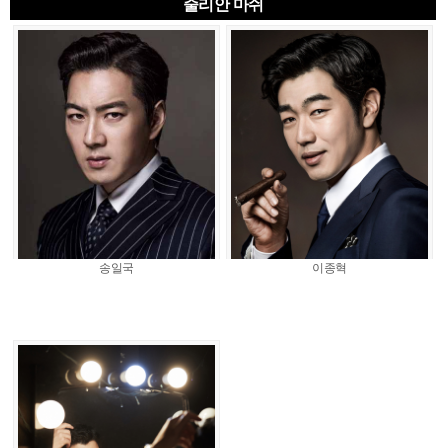
줄리안 마쉬
송일국
이종혁