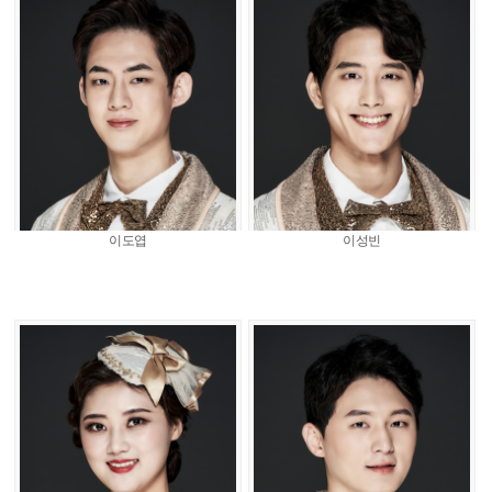
이도엽
이성빈