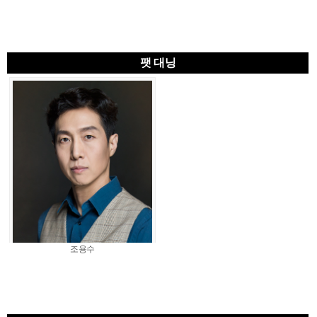
팻 대닝
조용수