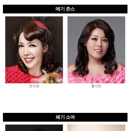
메기 존스
전수경
홍지민
페기 소여