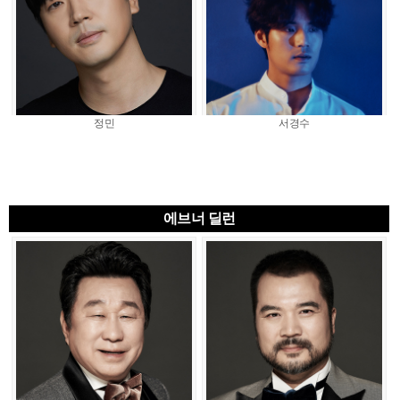
정민
서경수
에브너 딜런