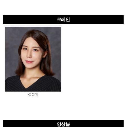
로레인
전성혜
앙상블