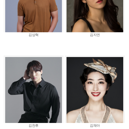
김상혁
김지연
김찬후
김채아