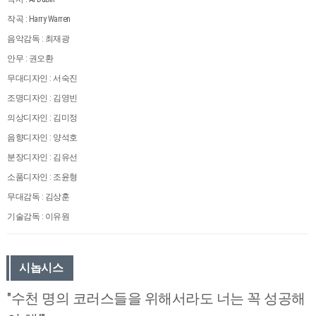
작곡 : Harry Warren
음악감독 : 최재광
안무 : 권오환
무대디자인 : 서숙진
조명디자인 : 김영빈
의상디자인 : 김미정
음향디자인 : 양석호
분장디자인 : 김유선
소품디자인 : 조윤형
무대감독 : 김상훈
기술감독 : 이유원
시놉시스
"수천 명의 코러스들을 위해서라도 너는 꼭 성공해