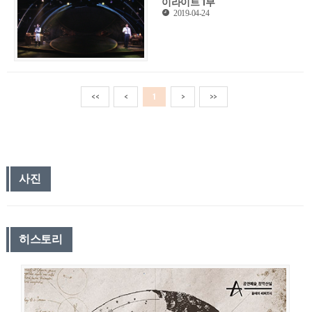
이라이트 1부
2019-04-24
<<
<
1
>
>>
사진
히스토리