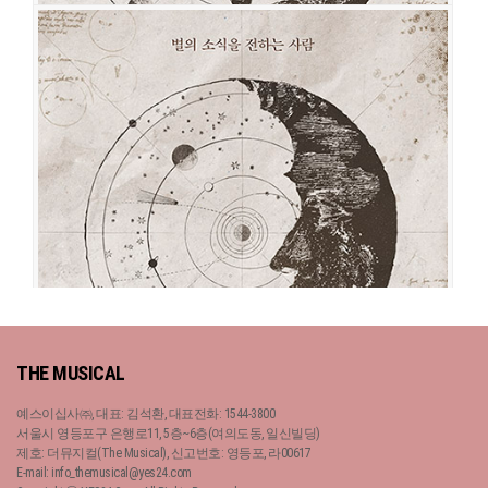
시데레우스
공연일시
2020-10-31 ~ 2020-11-29
공연장
예스24스테이지 1관
출연진
박민성
임병근
이창용
정욱진
기세중
정휘
임찬민
홍지희
시데레우스
THE MUSICAL
공연일시
2020-08-12 ~ 2020-10-25
공연장
아트원씨어터 1관
예스이십사㈜, 대표: 김석환, 대표전화: 1544-3800
출연진
박민성
임병근
이창용
정욱진
기세중
정휘
임찬민
홍지희
서울시 영등포구 은행로11, 5층~6층(여의도동, 일신빌딩)
제호: 더뮤지컬(The Musical), 신고번호: 영등포, 라00617
E-mail: info_themusical@yes24.com