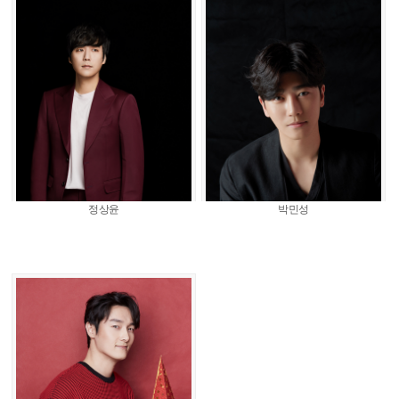
정상윤
박민성