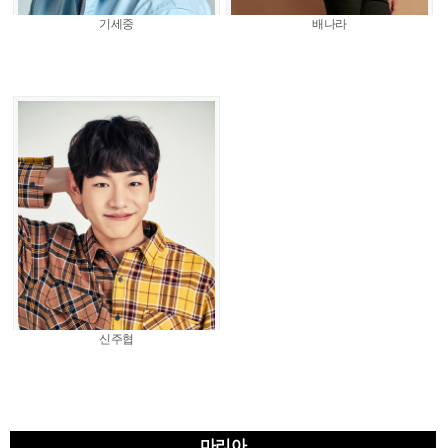
기세중
배나라
신주협
마리아