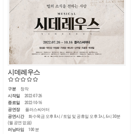
시데레우스
구분
창작
시작일
2022-07-26
종료일
2022-10-16
공연장
플러스씨어터
공연시간
화수목금 오후 8시 / 토일 및 공휴일 오후 3시, 6시 30분
(월 공연 없음)
러닝타임
100 분