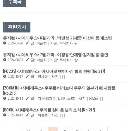
수록곡
관련기사
뮤지컬 <시데레우스> 6월 개막…박민성·기세중·이상아 등 캐스팅
2026-04-20
글: 이솔희 | 사진: 주식회사 랑
뮤지컬 <시데레우스> 7월 개막…이창용·안재영·김지철 등 출연
2024-06-03
글: 이솔희 | 사진: 주식회사 랑
[FOCUS] <시데레우스> 아시아로 뻗어나간 별의 전령 [No.217]
2022-10-17
글 | 안세영 | 사진 | | |
[ZOOM IN] <시데레우스> 우주를 바라보다 우주의 일부가 된 사람들
[No.216]
2022-10-14
글 | 지웅배(과학 칼럼니스트) | 사진 | NASA | |
[BOOK] <시데레우스> 우리를 찾아온 별의 소식 [No.215]
2022-10-13
글 | 이솔희 | 사진 | | |