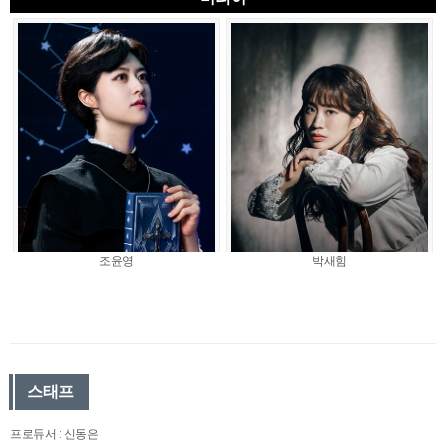
조윤영
박새힘
스태프
프로듀서 : 신동은