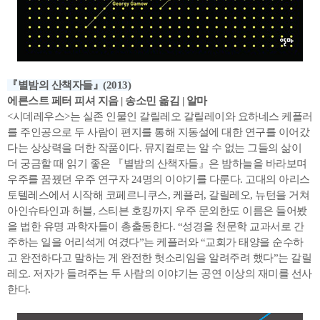
『별밤의 산책자들』(2013)
에른스트 페터 피셔 지음 | 송소민 옮김 | 알마
<시데레우스>는 실존 인물인 갈릴레오 갈릴레이와 요하네스 케플러
를 주인공으로 두 사람이 편지를 통해 지동설에 대한 연구를 이어갔
다는 상상력을 더한 작품이다. 뮤지컬로는 알 수 없는 그들의 삶이
더 궁금할 때 읽기 좋은 『별밤의 산책자들』은 밤하늘을 바라보며
우주를 꿈꿨던 우주 연구자 24명의 이야기를 다룬다. 고대의 아리스
토텔레스에서 시작해 코페르니쿠스, 케플러, 갈릴레오, 뉴턴을 거쳐
아인슈타인과 허블, 스티븐 호킹까지 우주 문외한도 이름은 들어봤
을 법한 유명 과학자들이 총출동한다. “성경을 천문학 교과서로 간
주하는 일을 어리석게 여겼다”는 케플러와 “교회가 태양을 순수하
고 완전하다고 말하는 게 완전한 헛소리임을 알려주려 했다”는 갈릴
레오. 저자가 들려주는 두 사람의 이야기는 공연 이상의 재미를 선사
한다.