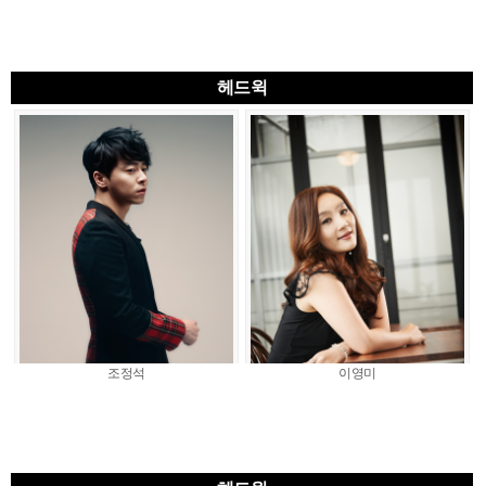
헤드윅
조정석
이영미