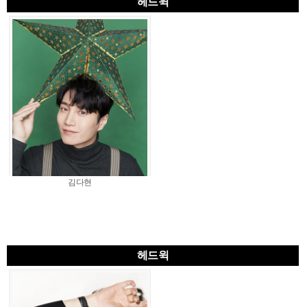
헤드윅
김다현
헤드윅