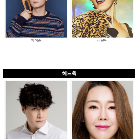
이석준
서문탁
헤드윅