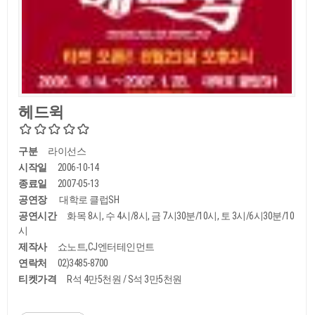
헤드윅
구분
라이선스
시작일
2006-10-14
종료일
2007-05-13
공연장
대학로 클럽SH
공연시간
화목 8시, 수 4시/8시, 금 7시30분/10시, 토 3시/6시30분/10
시
제작사
쇼노트,CJ엔터테인먼트
연락처
02)3485-8700
티켓가격
R석 4만5천원 / S석 3만5천원