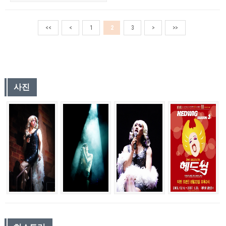
<<
<
1
2
3
>
>>
사진