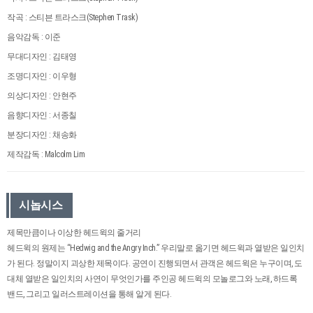
작곡 : 스티븐 트라스크(Stephen Trask)
음악감독 : 이준
무대디자인 : 김태영
조명디자인 : 이우형
의상디자인 : 안현주
음향디자인 : 서종칠
분장디자인 : 채송화
제작감독 : Malcolm Lim
시놉시스
제목만큼이나 이상한 헤드윅의 줄거리
헤드윅의 원제는 “Hedwig and the Angry Inch.” 우리말로 옮기면 헤드윅과 열받은 일인치
가 된다. 정말이지 괴상한 제목이다. 공연이 진행되면서 관객은 헤드윅은 누구이며, 도
대체 열받은 일인치의 사연이 무엇인가를 주인공 헤드윅의 모놀로그와 노래, 하드록
밴드, 그리고 일러스트레이션을 통해 알게 된다.