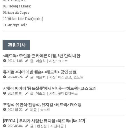
08. Hedwig`s Lament
09. Exquisite Corpse
10. Wicked Little Town(reprise)
11. Midnight Radio
관련기사
<헤드윅> 주인공 존 카메론 미첼, 6년 만의 내한
2024-11-06
글: 이솔희 | 사진: 쇼노트
뮤지컬 <디어 에반 핸슨> <헤드윅> 공연 성료
2024-06-24
글: 이솔희 | 사진: 에스앤코, 쇼노트
샤롯데씨어터 '몽드샬롯'에서 만나는 <헤드윅> 코스 요리
2024-04-04
글: 이솔희 | 사진: 롯데컬처웍스
조정석·유연석·전동석, 뮤지컬 <헤드윅> 캐스팅
2024-01-22
제공 | 쇼노트
[SPECIAL] 우리가 사랑한 뮤지컬 <헤드윅> [No.202]
2020-08-04
글 | 편집팀 | 사진제공 |