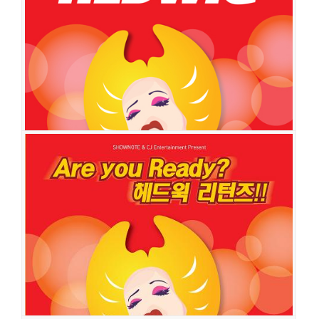
공연일시
2013-06-08 ~ 2013-09-08
공연장
백암아트홀
출연진
조승우
송창의
손승원
구민진
조진아
헤드윅
공연일시
2012-08-11 ~ 2012-10-28
공연장
KT&G 상상아트홀
출연진
오만석
박건형
이영미
안유진
이준
김민기
채제민
Zakky
서재
혁