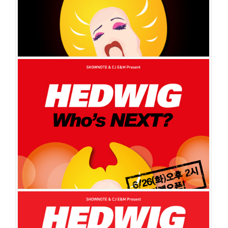
헤드윅
공연일시
2014-05-13 ~ 2014-09-28
공연장
백암아트홀
출연진
박건형
조승우
손승원
송용진
이영미
서문탁
최우리
전혜선
김동완
김다현
최재웅
이준
김민기
채제민
Zakky
서재혁
최기호
임승준
김령우
이준희
헤드윅