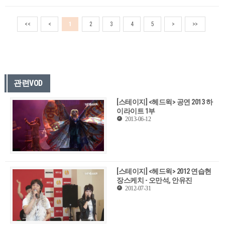
<<
<
1
2
3
4
5
>
>>
관련VOD
[스테이지] <헤드윅> 공연 2013 하
이라이트 1부
2013-06-12
[스테이지] <헤드윅> 2012 연습현
장스케치 - 오만석, 안유진
2012-07-31