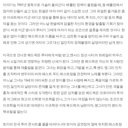
이야기는 1961년 동독으로 거슬러 올라간다. 베를린 장벽이 올랐을 때, 동 베를린에서
엄마와 단둘이 살고 있는 한셀은 여자 아이 같이 소심한 소년. 그의 유일한 즐거움은 좁
은 아파트에서 미군 라디오 방송을 통해 듣는 데이빗 보위, 루 리드, 이기 팝 등의 록음
악을 듣는 것이다. 그러던 어느날 한셀에게 암울한 자신의 환경을 탈출할 기회가 찾아
온다. 바로 미군 병사가 루터가 그에게 여자가 되는 조건으로 결혼을 제의한 것이다. 한
셀은 엄마 이름인 헤드윅으로 이름을 바꾸고, 성전환 수술을 받지만, 싸구려 수술의 실
패로 인해 그의 성기엔 여자의 그것 대신 일인치의 정체불명의 살덩어리만 남게 된다.
미국으로 건너온 헤드윅은 루터에게 버림 받고, 캔사스 정션 시티의 트레일러 하우스
에서 소일거리로 연명하는 처량한 신세가 된다. 그러던 중 헤드윅은 자신의 첫 사랑인
음악을 통해 재출발을 꿈꾼다. 그녀는 화장을 하고, 가발을 쓰고, 록 밴드 앵그리 인치
를 조직하여 변두리의 바와 패스트 푸드 레스토랑을 전전하며 노래를 부른다. 그러던
어느날 그녀는 16세의 어리숙한 소년 토미를 만나 사랑에 빠지고, 록음악을 가르쳐 주
지만, 일인치의 살덩이의 존재를 알게 된 토미는 그녀를 배신하고 그녀가 만든 곡들을
훔쳐 세계적인 록 스타로 도약한다. 한편 깊은 상처를 얻은 헤드윅은 크로아티아 투어
중 자그레브 최고의 드랙퀸 이츠학을 만나, 그가 다시 여장을 하지 않는다는 조건으로
이츠학을 미국으로 데려온다. 이츠학은 이제 헤드윅의 남편이자, 앵그리인치 밴드의
백보컬을 맡는다.
토미의 전국 투어 콘서트를 졸졸 따라다니며 토미의 공연장의 옆에 위치한 레스토랑