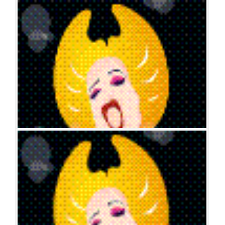
헤드윅
공연일시
2011-05-14 ~ 2011-08-21
공연장
KT&G 상상아트홀
출연진
김동완
최재웅
조정석
이영미
전혜선
최우리
김재욱
헤드윅
공연일시
2009-11-14 ~ 2010-02-28
공연장
KT&G 상상아트홀
출연진
윤도현
전혜선
리사
최우리
최소영
송용진
송창의
윤희석
최
재웅
이주광