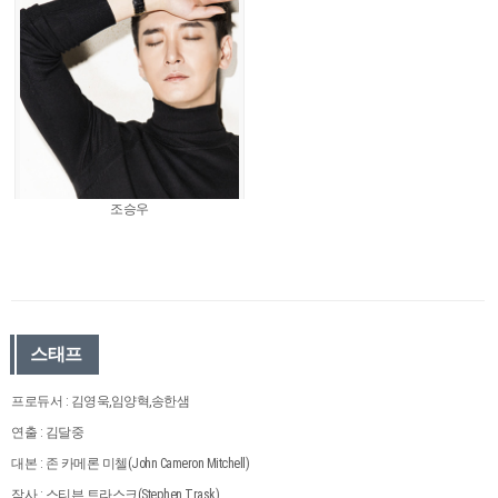
조승우
스태프
프로듀서 : 김영욱,임양혁,송한샘
연출 : 김달중
대본 : 존 카메론 미첼(John Cameron Mitchell)
작사 : 스티븐 트라스크(Stephen Trask)