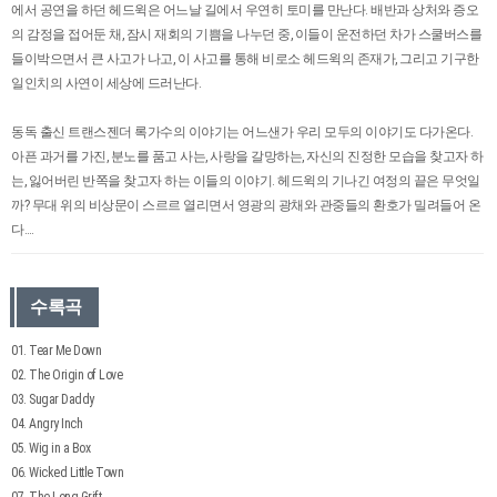
에서 공연을 하던 헤드윅은 어느날 길에서 우연히 토미를 만난다. 배반과 상처와 증오
의 감정을 접어둔 채, 잠시 재회의 기쁨을 나누던 중, 이들이 운전하던 차가 스쿨버스를
들이박으면서 큰 사고가 나고, 이 사고를 통해 비로소 헤드윅의 존재가, 그리고 기구한
일인치의 사연이 세상에 드러난다.
동독 출신 트랜스젠더 록가수의 이야기는 어느샌가 우리 모두의 이야기도 다가온다.
아픈 과거를 가진, 분노를 품고 사는, 사랑을 갈망하는, 자신의 진정한 모습을 찾고자 하
는, 잃어버린 반쪽을 찾고자 하는 이들의 이야기. 헤드윅의 기나긴 여정의 끝은 무엇일
까? 무대 위의 비상문이 스르르 열리면서 영광의 광채와 관중들의 환호가 밀려들어 온
다….
수록곡
01. Tear Me Down
02. The Origin of Love
03. Sugar Daddy
04. Angry Inch
05. Wig in a Box
06. Wicked Little Town
07. The Long Grift