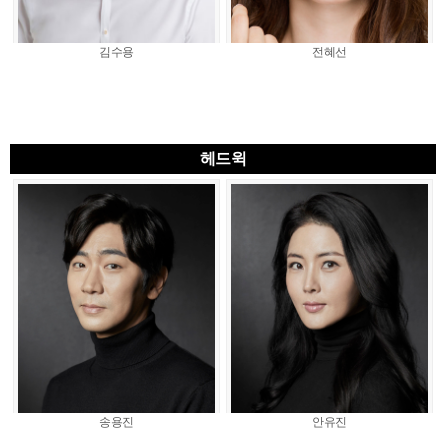
김수용
전혜선
헤드윅
송용진
안유진