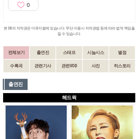
0
본 DB의 저작권은 더뮤지컬에 있습니다. 무단 이용시 저작권법 등에 따라 법적 책임을
질 수 있습니다.
전체보기
출연진
스태프
시놉시스
별점
수록곡
관련기사
관련VOD
사진
히스토리
출연진
헤드윅