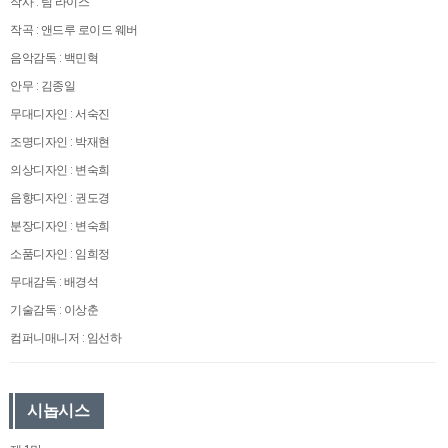
작사 : 팀 라이스
작곡 : 앤드루 로이드 웨버
음악감독 : 백민혁
안무 : 김종일
무대디자인 : 서숙진
조명디자인 : 박재현
의상디자인 : 변숙희
음향디자인 : 권도경
분장디자인 : 변숙희
소품디자인 : 임희정
무대감독 : 배경석
기술감독 : 이상춘
컴퍼니매니저 : 임선하
시놉시스