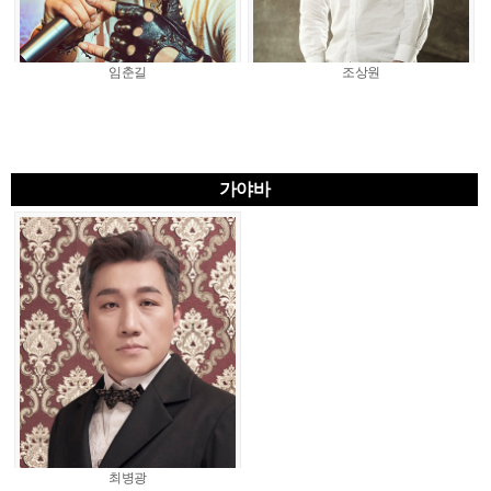
임춘길
조상원
가야바
최병광