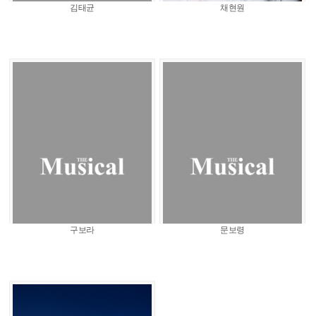
김태균
채현원
구보라
문보령