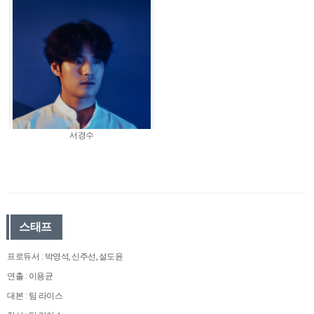
서경수
스태프
프로듀서 : 박영석, 신주선, 설도윤
연출 : 이용균
대본 : 팀 라이스