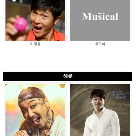
이정용
최오식
헤롯