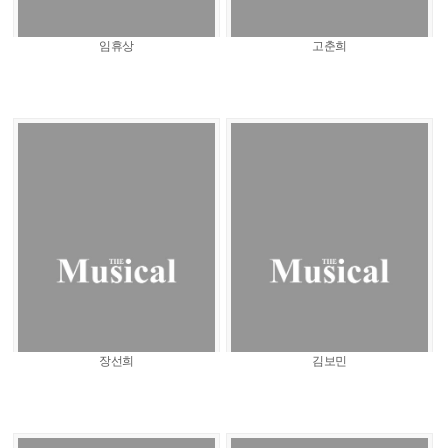
임휴상
고춘희
장선희
김보민