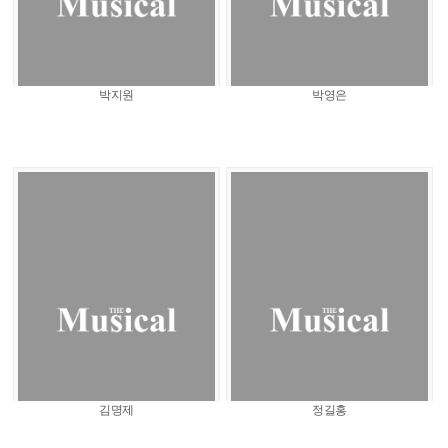
박지원
박영은
김명제
정길홍