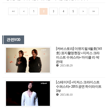
<<
<
1
2
3
4
5
>
>>
관련VOD
[커버스토리] 더뮤지컬 6월호(141
호) 표지촬영현장 <지저스 크라
이스트 수퍼스타> 마이클 리·박
은태
2015-08-29
[스테이지] <지저스 크라이스트
수퍼스타> 2015 공연 하이라이트
3부
2015-06-10