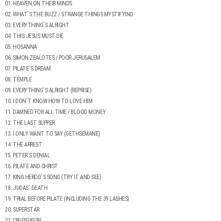
01. HEAVEN ON THEIR MINDS
02. WHAT`S THE BUZZ / STRANGE THINGS MYSTIFYING
03. EVERYTHING`S ALRIGHT
04. THIS JESUS MUST DIE
05. HOSANNA
06. SIMON ZEALOTES / POOR JERUSALEM
07. PILATE`S DREAM
08. TEMPLE
09. EVERYTHING`S ALRIGHT (REPRISE)
10. I DON`T KNOW HOW TO LOVE HIM
11. DAMNED FOR ALL TIME / BLOOD MONEY
12. THE LAST SUPPER
13. I ONLY WANT TO SAY (GETHSEMANE)
14. THE ARREST
15. PETER`S DENIAL
16. PILATE AND CHRIST
17. KING HEROD`S SONG (TRY IT AND SEE)
18. JUDAS` DEATH
19. TRIAL BEFORE PILATE (INCLUDING THE 39 LASHES)
20. SUPERSTAR
21. CRUCIFIXION