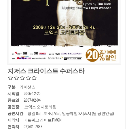
지저스 크라이스트 수퍼스타
구분
라이선스
시작일
2006-12-20
종료일
2007-02-04
공연장
코엑스 오디토리움
공연시간
평일 8시, 토 4시/8시, 일공휴일 2시/6시 (월 공연없음)
제작사
네트워크 라이브,PMGN
연락처
02)501-7888