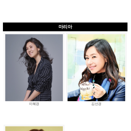
마리아
이혜경
김선경