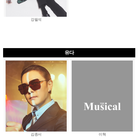
강필석
유다
김종서
이혁