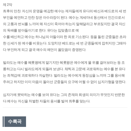
제 2막
최후의 만찬. 자신의 운명을 예감한 예수는 제자들에게 유다의 배신과 베드로의 세 번
부인을 예언하고 만찬 장은 아수라장이 된다. 예수는 게세마네 동산에서 인간으로서
의 고통과 번뇌를 느끼며 왜 자신이 죽어야 하는지 말해달라고 부르짖지만 결국 자신
의 독배를 받아들이기로 한다. 유다는 입맞춤으로 예
수를 배신하고 예수는 하나님의 아들이라 한 죄로 기소된다. 등을 돌린 군중들은 초라
한 신세가 된 예수를 비웃는다. 도망치던 베드로는 세 번 군중들에게 잡히지만 그때마
다 부인하게 되고 결국 예수의 예언이 옳았음이 증명된다.
빌라도는 예수를 헤롯왕에게 맡기지만 헤롯왕은 예수에게 물 위를 걸어보라는 등 조
롱하고는 다시 빌라도에게 되돌려 보낸다. 채찍과 고문에 괴로워하는 예수를 본 유다
는 죄책감에 괴로워하다 자살한다. 빌라도는 예수에게 동정심을 느끼며 그를 용서해
주려고 하지만 이미 마음이 돌아선 군중들의 요구에 어쩔 수 없이 십자가형을 명한다.
십자가에 못박히는 예수를 보며 유다는 그의 존재와 희생의 의미가 무엇인지 반문한
다.예수는 자신을 처벌한 자들의 용서를 빌며 최후를 맞는다.
수록곡