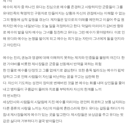
제 1막
예수의 제자 중 하나인 유다는 진심으로 예수를 존경하고 사랑하지만 군중들이 그를
유대민족의 혁명적인 구원자로 만들어지는 상황과 자신의 관점에서는 이해할 수 없는
그의 행동에 심적 갈등을 겪는다. 제자들은 앞으로의 미래를 예언하고 이끌어 주길 원
하지만 예수는 내일보다는 오늘 일을 걱정하라고 한다. 막달라 마리아가 값비싼 향유
로 예수의 발을 닦자 예수는 그녀를 칭찬하고 유다는 그런 예수가 못마땅하다. 이로 인
해 유다와 예수는 논쟁을 벌이게 되고 예수는 죄가 없는 자만이 그녀에게 돌을 던지라
고 야단친다.
예수는 진리, 권능과 영광에 대해 이해하지 못하는 제자와 민중들을 불쌍히 여긴다. 한
편 가야바를 비롯한 제사장들은 군중을 선동해서 반역을 꾀하는 위험
한 인물로 예수를 단정짓고 그를 없애기로 결심한다. 또한 총독 빌라도는 예수가 핍박
당하고 그로 인해 사람들이 자신을 비난하는 꿈을 꾸고는 심란해 한
다. 자신이 기도하는 성전이 장터로 변해버린 것을 본 예수는 화를 내며 상인들을 쫓아
내고 병자들이 구름같이 몰려와 치료를 부탁하자 자신의 한계를 느끼
며 번뇌한다.
세상만사와 사람들의 시달림에 지친 예수를 마리아는 편안히 위로하고 보통 남자와는
다른 종류의 사랑을 느끼는 자신의 마음에 혼란스러워 한다. 유다는 갈등을 하다가 마
침내 제사장들에게 예수가 있는 곳을 밀고한다. 제사장들은 보상금을 주고 유다는 핏
값은 싫다며 거부하다가 결국 받아들인다.