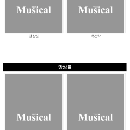
전상진
박건락
앙상블