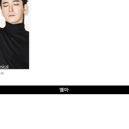
승우
엠마