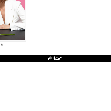
정원
덴버스경