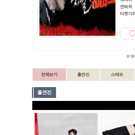
연락처
티켓가
본 D
전체보기
출연진
스태프
출연진