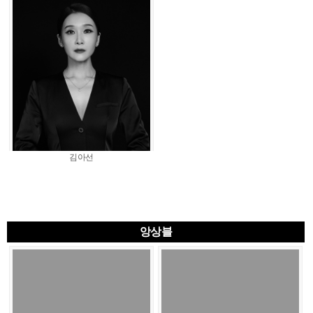
김아선
앙상블