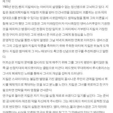
제 1막
1985년 런던, 헨리 지킬박사는 아버지의 설명할수 없는 정신병으로 고뇌하고 있다. 지
킬은 동료의학자들의 적절한 지원을 받아 인간내면을 끊임없이 괴롭히는 선과 악의
양대요소를 분리할 수 있다는 믿음에 사로잡혀있다. 생체실험을 통해 그의 이론을 시
험해 보고자 했던 그의 요청은 그의 미래장인이자 이사회장인 댄버스커루경이 기권한
것을 제외하고 병원이사진 전원의 만장 일치로 그 자리에서 거부된다.지킬의 가장친
한 친구이자 조언자인 그의 변호사 존 어트슨은 그에게 동정심을 느낀다.
운명적인 만남을 통한 사랑의 열병은 그날 저녁의 화려한 연회로 이어진다. 댄버스경
이 그의 고집센 딸과 지킬의 약혼을 축하하기 위해 주최한 파티에 지킬은 뒤늦게 도착
한다. 지킬은 엠마에게 그 어느 때보다도 확고한 신념으로 연구를 추진하겠다고 말한
다.
어트슨은 지킬의 문제를 잠시라도 잊게 해주기 위해 그를 그다지 평판이 좋지않은 동
쪽 끝 선창지대의 레드랫이라는 클럽으로 이끈다. 레드랫의 무대위에서 루시호리스는
그녀의 퇴폐적인 노래를 통해서 그녀의 개성을 강하게 드러낸다.
지킬은 스파이더라는 불길한 별명을 가진 클럽의 꼴사나운 주인이 관객들 앞에서 루
시를 육체적으로 학대하는 것을 보고 분노를 느낀다. 지킬은 그녀를 위로하고 친구가
필요하면 연락을 하라 명함을 건내준다.
연구실로 돌아온 지킬은 자기 자신을 실험 재료로 쓰겠다고 일기를 남긴다. 그는 준비
된 공식에 따라 제조된 약을 자신에게 주사한다. 그는 에드워드 하이드의 끔찍한 모습
으로 변모한다. 지킬의 실험은 계속된다. 엠마, 어터슨, 풀과 댄버스경은 그가 악마와
거래했다는 사실을 모른채 연구실 문을 걸어 잠그고 그 안에서만 있다고 생각한다.