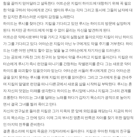
험을 끝까지 믿어달라고 설득한다. 어트슨은 지킬이 하이드에 대항하기 위해 꼭 필요
한 약을 구하러 약사에게로 간다. 엠마와 루시는 각자 그리고 동시에 그들의 남자에 대
한 깊지만 혼라스러운 사랑의 감정을 노래한다.
하이드는 루시를 찾아간다. 지킬을 기다리고 있던 루시는 하이드의 방문에 실망하게
된다. 하지만 곧 하이드에게 어쩔 수 없이 끌리는 자신을 발견하게 된다.
어트슨은 악제사로부터 약을 가지고 지킬의 실험실로 돌아오지만 지킬이 아닌 하이드
가 그를 기다리고 있다. 어터슨은 지킬이 아닌 누구에게도 약을 주기를 거부한다. 하이
드는 다른 어떤 선택도 할수 없는 덫을 놓고 어터슨에게 자기자신을 드러낸다.
그는 공포에 가득찬 그의 친구의 눈 앞에서 약을 주사하고 지킬로 돌아간다. 지킬은 어
터슨에게 루시가 즉시 런던을 떠나기를 간청하는 작별편지를 준다. 그는 새로운 약이
하이드를 파괴할수 있을것이라 믿는다. 어터슨은 서둘러 루시에게로 간다. 어터슨은
글을 읽지 못하는 루시를 위해 지킬의 편지를 읽어준다. 그리고 그녀에게 돈을 건네주
며 지킬의 말댈로 런던을 떠나 다른곳에서 새로움 삶을 시작하길 부탁한다. 루시는 혼
자 자신의 덧없는 미래를 생각한다. 하이드는 루시앞에 나타나 지킬과 그녀의 관계를
조롱한다. 하이드는 그녀를 달래는 노래를 하다가 갑자기 목소리가 광적으로 높아지
면서 결국 그녀를 찔러 죽이고 만다.
자신의 연구실로 돌아온 지킬은 그가 지옥의 문 앞에 와있음을 깨닫는다. 지금의 하이
드의 목소리는 그 안에 있다. 이제 그의 부서진 영혼의 반쪽은 자아를 찾기 위한 절망적
인 마지막 전투를 준비한다.
결혼 종소리에 지킬의 죽음은 가장자리에서 돌아온다. 지킬은 우아한 차림의 친구들