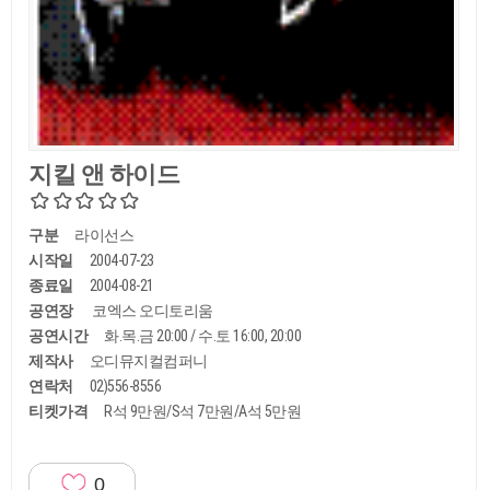
지킬 앤 하이드
구분
라이선스
시작일
2004-07-23
종료일
2004-08-21
공연장
코엑스 오디토리움
공연시간
화.목.금 20:00 / 수.토 16:00, 20:00
제작사
오디뮤지컬컴퍼니
연락처
02)556-8556
티켓가격
R석 9만원/S석 7만원/A석 5만원
0