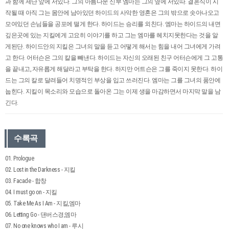
과 함께 제단 앞에 서있다. 그의 아름다운 신부 엠마는 그의 옆에 서있따. 결혼식이 시
작될 때 아직 그는 몸안에 남아있던 하이드의 사악한 영혼은 그의 밖으로 솟아나오고
모여있던 손님들을 공포에 떨게 한다. 하이드는 승리를 외친다. 엠마는 하이드의 내면
깊은곳에 있는 지킬에게 고요히 이야기를 하고 그는 엠마를 헤치지못한다는 것을 알
게된단. 하이드안의 지킬은 그녀의 말을 듣고 어떻게 해서는 힘을 내어 그녀에게 가려
고 한다. 어터슨은 그의 칼을 빼낸다. 하이드는 자신의 오래된 친구 어터슨에게 그 고통
을 끝내고, 자유롭게 해달라고 부탁을 한다. 하지만 어트슨은 그를 죽이지 못한다. 하이
드는 그의 칼로 달려들어 치명적인 부상을 입고 쓰러진다. 엠마는 그를 그녀의 품안에
눕힌다. 지킬이 목소리와 모습으로 돌아온 그는 이제 생을 마감하면서 마지막 말을 남
긴다.
수록곡
01. Prologue
02. Lost in the Darkness - 지킬
03. Facade - 합창
04. I must go on - 지킬
05. Take Me As I Am - 지킬,엠마
06. Letting Go - 댄버스경,엠마
07. No one knows who I am - 루시