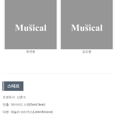
최연호
김도원
스태프
프로듀서 : 신춘수
연출 : 데이비드 스완(David Swan)
대본 : 레슬리 브리커스(Leslie Bricusse)