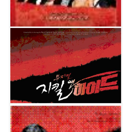
이경두
박유덕
이나영
손진오
박종원
윤민우
김이삭
김보경
정성진
김수
연
박선정
김우형
선민
최현주
정단영
김정미
황호정
이용규
지킬 앤 하이드
공연일시
2008-11-14 ~ 2009-02-22
공연장
LG아트센터
출연진
류정한
김우형
홍광호
김선영
소냐
김수정
김소현
임혜영
김
봉환
류창우
이서환
강상범
박인배
양정열
김호
유채정
문태유
황세준
문상현
조성윤
최세용
최현덕
이호정
최고운
최혜림
선영
김여진
고효진
지킬 앤 하이드
공연일시
2006-06-24 ~ 2006-08-15
공연장
국립극장 해오름극장
출연진
조승우
류정한
김우형
이혜경
정명은
정선아
소냐
김봉환
최
민철
김정민