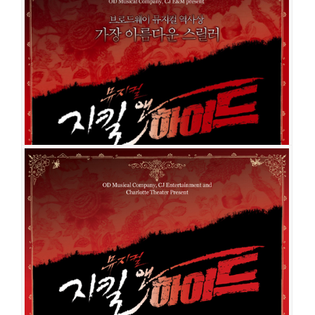
지킬 앤 하이드
공연일시
2018-11-13 ~ 2019-05-19
공연장
샤롯데씨어터
출연진
조승우
홍광호
박은태
윤공주
아이비
이해나
이정화
민경아
김봉환
김도형
이희정
강상범
홍금단
이창완
이상훈
이용진
김이삭
이재
현
신재희
장은희
맹원태
김도현
김준희
남궁혜인
허윤혜
김지훈
이다경
정귀희
유환
권오현
조윤혜
윤나영
민우혁
전동석
이호진
지킬 앤 하이드
공연일시
2014-11-21 ~ 2015-04-05
공연장
블루스퀘어 삼성전자홀
출연진
소냐
리사
린아
조정은
이지혜
김봉환
이희정
류정한
조승우
박은태
조성윤
김선동
황만익
김태문
조성지
김기순
김상현