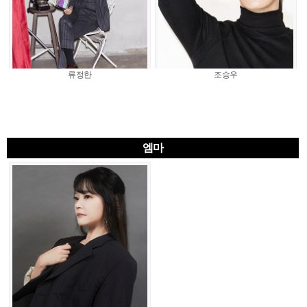
류정한
조승우
엠마