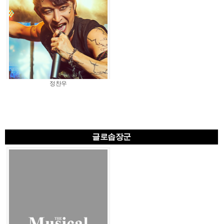
정찬우
글로솝장군