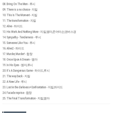
08. Bring On The Men - 루시
09. There is a no choice - 지킬
10. This Is The Moment - 지킬
11. The transformation - 지킬
12. Alive - 하이드
13. His Work And Nothing More - 지킬,엠마,존어터슨,댄버스경
14. Sympathy - Tenderness - 루시
15. Someone Like You - 루시
16. Alive2 - 하이드
17. Murder, Murder! - 합창
18. Once Upon A Dream - 엠마
19. In His Eyes - 엠마,루시
20. It`s A Dangerous Game - 하이드,루시
21. The way back - 지킬
22. A New Life - 루시
23. Lost in the darkness+Confrontation - 지킬,하이드
24. Facade reprise - 합창
25. The Final Transformation - 지킬,엠마