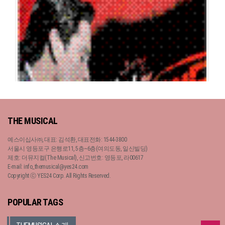
지킬 앤 하이드
THE MUSICAL
공연일시
2006-01-21 ~ 2006-02-05
공연장
예술의 전당 오페라극장
예스이십사㈜, 대표: 김석환, 대표전화: 1544-3800
출연진
류정한
조승우
이혜경
이영미
김선영
김봉환
김기순
김도형
서울시 영등포구 은행로11, 5층~6층(여의도동, 일신빌딩)
제호: 더뮤지컬(The Musical), 신고번호: 영등포, 라00617
E-mail: info_themusical@yes24.com
Copyright ⓒ YES24 Corp. All Rights Reserved.
지킬 앤 하이드
POPULAR TAGS
공연일시
2004-12-24 ~ 2005-02-14
공연장
코엑스 오디토리움