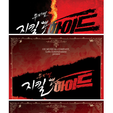
지킬 앤 하이드
공연일시
2019-09-03 ~ 2019-09-15
공연장
샤롯데씨어터
출연진
민우혁
전동석
윤공주
아이비
이해나
이정화
민경아
김봉환
이희정
강상범
홍금단
이창완
이상훈
이용진
김이삭
이재현
신재희
장은
희
맹원태
이호진
김도현
김준희
남궁혜인
허윤혜
김지훈
이다경
정귀희
유환
권오현
윤나영