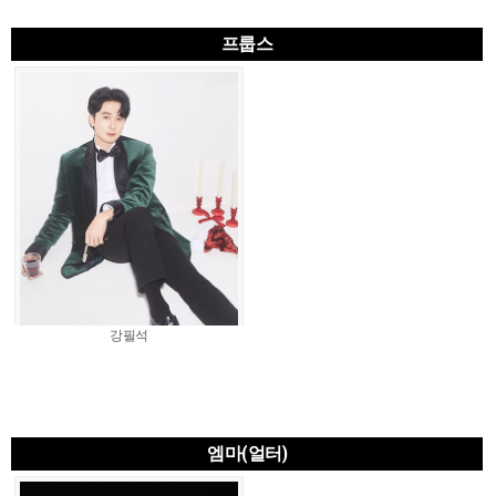
프룹스
강필석
엠마(얼터)