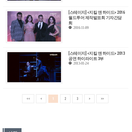
[스테이지] <지킬 앤 하이드> 2016
월드투어 제작발표회 기자간담
회
2016-11-09
[스테이지] <지킬 앤 하이드> 2013
공연 하이라이트 3부
2013-01-24
<<
<
1
2
3
>
>>