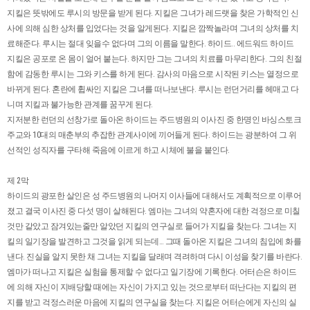
지킬은 뜻밖에도 루시의 방문을 받게 된다. 지킬은 그녀가 레드랫을 찾은 가학적인 신
사에 의해 심한 상처를 입었다는 것을 알게된다. 지킬은 깜짝놀라며 그녀의 상처를 치
료해준다. 루시는 절대 잊을수 없다며 그의 이름을 말한다. 하이드.. 에드워드 하이드
지킬은 공포로 온 몸이 얼어 붙는다. 하지만 그는 그녀의 치료를 마무리한다. 그의 친절
함에 감동한 루시는 그와 키스를 하게 된다. 감사의 마음으로 시작된 키스는 열정으로
바뀌게 된다. 혼란에 휩싸인 지킬은 그녀를 떠나보낸다. 루시는 런던거리를 헤매고 다
니며 지킬과 불가능한 관계를 꿈꾸게 된다.
지저분한 런던의 선창가로 돌아온 하이드는 주드병원의 이사진 중 한명인 바싱스토크
주교와 10대의 매춘부의 추잡한 관계사이에 끼어들게 된다. 하이드는 광분하여 그 위
선적인 성직자를 구타해 죽음에 이르게 하고 시체에 불을 붙인다.
제 2막
하이드의 광포한 살인은 성 주드병원의 나머지 이사들에 대해서도 계획적으로 이루어
졌고 결국 이사진 중 다섯 명이 살해된다. 엠마는 그녀의 약혼자에 대한 걱정으로 미칠
것만 같았고 잠겨있는줄만 알았던 지킬의 연구실로 들어가 지킬을 찾는다. 그녀는 지
킬의 일기장을 발견하고 그것을 읽게 되는데… 그때 돌아온 지킬은 그녀의 침입에 화를
낸다. 진실을 알지 못한 채 그녀는 지킬을 달래며 격려하며 다시 이성을 찾기를 바란다.
엠마가 떠나고 지킬은 실험을 통제할 수 없다고 일기장에 기록한다. 어터슨은 하이드
에 의해 자신이 지배당할 때에는 자신이 가지고 있는 것으로부터 떠난다는 지킬의 편
지를 받고 걱정스러운 마음에 지킬의 연구실을 찾는다. 지킬은 어터슨에게 자신의 실