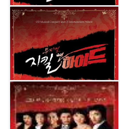
지킬 앤 하이드
공연일시
2013-01-08 ~ 2013-02-09
공연장
예술의전당 오페라극장
출연진
윤영석
양준모
정명은
선민
신의정
김봉환
김정민
이석
강상
범
김태문
정현철
김기순
김승환
이지혜
지킬 앤 하이드
공연일시
2010-11-30 ~ 2011-08-28
공연장
샤롯데씨어터
출연진
조승우
류정한
홍광호
김준현
김선영
소냐
김소현
조정은
김
봉환
이희정
김선동
강상범
김태문
정현철
홍미옥
이용진
염혜정
조현태