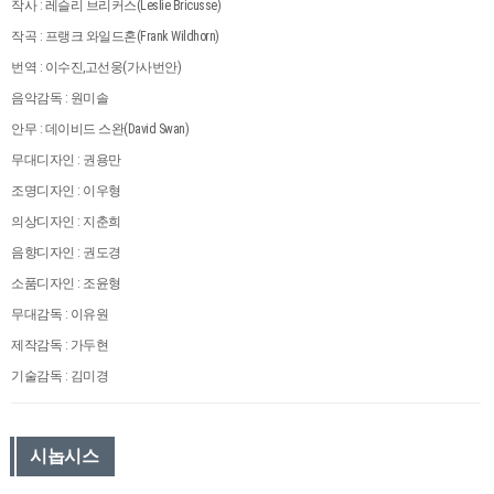
작사 : 레슬리 브리커스(Leslie Bricusse)
작곡 : 프랭크 와일드혼(Frank Wildhorn)
번역 : 이수진,고선웅(가사번안)
음악감독 : 원미솔
안무 : 데이비드 스완(David Swan)
무대디자인 : 권용만
조명디자인 : 이우형
의상디자인 : 지춘희
음향디자인 : 권도경
소품디자인 : 조윤형
무대감독 : 이유원
제작감독 : 가두현
기술감독 : 김미경
시놉시스