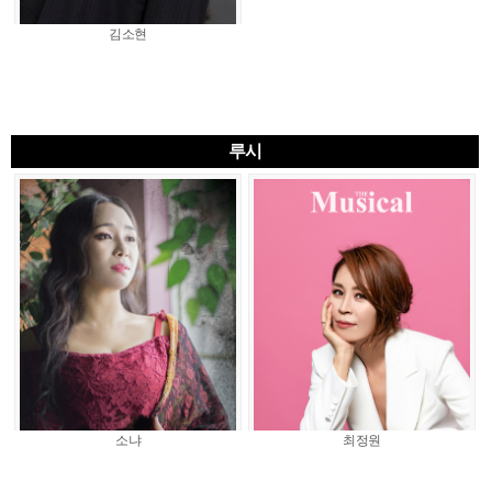
김소현
루시
소냐
최정원