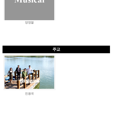
양정열
주교
진용국