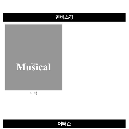
덴버스경
이석
어터슨