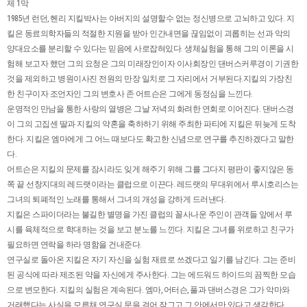
제 1막
1985년 런던, 헨리 지킬박사는 아버지의 설명할수 없는 정신병으로 고뇌하고 있다. 지
킬은 동료의학자들의 적절한 지원을 받아 인간내면을 끊임없이 괴롭히는 선과 악의
양대요소를 분리할 수 있다는 믿음에 사로잡혀있다. 생체실험을 통해 그의 이론을 시
험해 보고자 했던 그의 요청은 그의 미래장인이자 이사회장인 댄버스커루경이 기권한
것을 제외하고 병원이사진 전원의 만장 일치로 그 자리에서 거부된다.지킬의 가장친
한 친구이자 조언자인 그의 변호사 존 어트슨은 그에게 동정심을 느낀다.
운명적인 만남을 통한 사랑의 열병은 그날 저녁의 화려한 연회로 이어진다. 댄버스경
이 그의 고집센 딸과 지킬의 약혼을 축하하기 위해 주최한 파티에 지킬은 뒤늦게 도착
한다. 지킬은 엠마에게 그 어느 때보다도 확고한 신념으로 연구를 추진하겠다고 말한
다.
어트슨은 지킬의 문제를 잠시라도 잊게 해주기 위해 그를 그다지 평판이 좋지않은 동
쪽 끝 선창지대의 레드랫이라는 클럽으로 이끈다. 레드랫의 무대위에서 루시호리스는
그녀의 퇴폐적인 노래를 통해서 그녀의 개성을 강하게 드러낸다.
지킬은 스파이더라는 불길한 별명을 가진 클럽의 꼴사나운 주인이 관객들 앞에서 루
시를 육체적으로 학대하는 것을 보고 분노를 느낀다. 지킬은 그녀를 위로하고 친구가
필요하면 연락을 하라 명함을 건내준다.
연구실로 돌아온 지킬은 자기 자신을 실험 재료로 쓰겠다고 일기를 남긴다. 그는 준비
된 공식에 따라 제조된 약을 자신에게 주사한다. 그는 에드워드 하이드의 끔찍한 모습
으로 변모한다. 지킬의 실험은 계속된다. 엠마, 어터슨, 풀과 댄버스경은 그가 악마와
거래했다는 사실을 모른채 연구실 문을 걸어 잠그고 그 안에서만 있다고 생각한다.