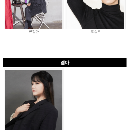
류정한
조승우
엠마