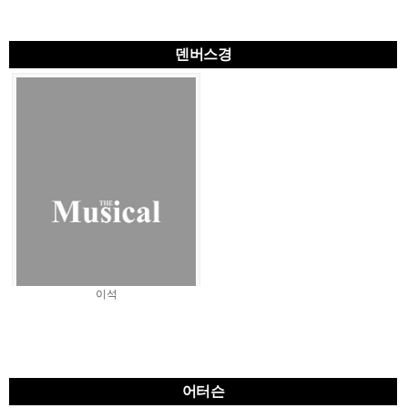
덴버스경
이석
어터슨