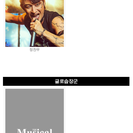
정찬우
글로솝장군