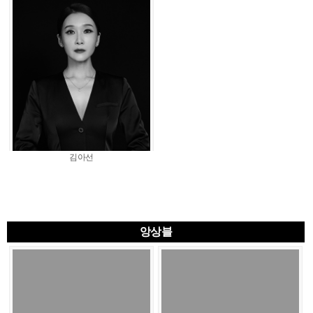
김아선
앙상블