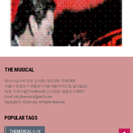
지킬 앤 하이드
THE MUSICAL
공연일시
2006-01-21 ~ 2006-02-05
공연장
예술의 전당 오페라극장
예스이십사㈜, 대표: 김석환, 대표전화: 1544-3800
출연진
류정한
조승우
이혜경
이영미
김선영
김봉환
김기순
김도형
서울시 영등포구 은행로11, 5층~6층(여의도동, 일신빌딩)
제호: 더뮤지컬(The Musical), 신고번호: 영등포, 라00617
E-mail: info_themusical@yes24.com
Copyright ⓒ YES24 Corp. All Rights Reserved.
지킬 앤 하이드
POPULAR TAGS
공연일시
2004-12-24 ~ 2005-02-14
공연장
코엑스 오디토리움
THEMUSICAL소개