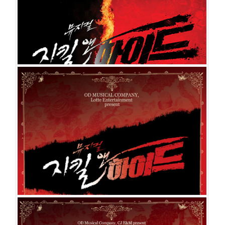
지킬 앤 하이드
공연일시
2019-09-03 ~ 2019-09-15
공연장
샤롯데씨어터
출연진
민우혁
전동석
윤공주
아이비
이해나
이정화
민경아
김봉환
이희정
강상범
홍금단
이창완
이상훈
이용진
김이삭
이재현
신재희
장은
희
맹원태
이호진
김도현
김준희
남궁혜인
허윤혜
김지훈
이다경
정귀희
유환
권오현
윤나영
지킬 앤 하이드