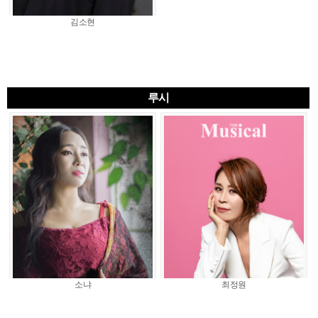
김소현
루시
소냐
최정원