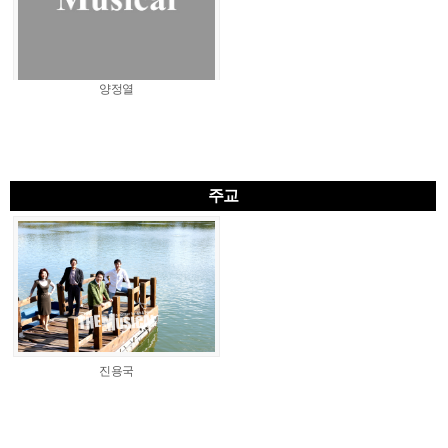
양정열
주교
진용국