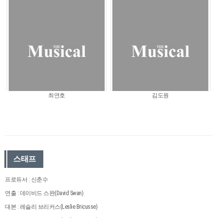
최연호
김도원
스태프
프로듀서 : 신춘수
연출 : 데이비드 스완(David Swan)
대본 : 레슬리 브리커스(Leslie Bricusse)