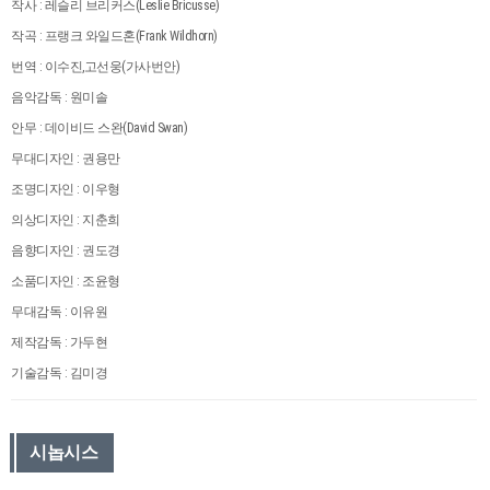
작사 : 레슬리 브리커스(Leslie Bricusse)
작곡 : 프랭크 와일드혼(Frank Wildhorn)
번역 : 이수진,고선웅(가사번안)
음악감독 : 원미솔
안무 : 데이비드 스완(David Swan)
무대디자인 : 권용만
조명디자인 : 이우형
의상디자인 : 지춘희
음향디자인 : 권도경
소품디자인 : 조윤형
무대감독 : 이유원
제작감독 : 가두현
기술감독 : 김미경
시놉시스