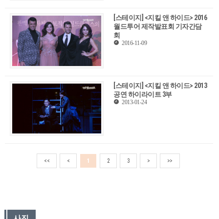
[스테이지] <지킬 앤 하이드> 2016
월드투어 제작발표회 기자간담
회
2016-11-09
[스테이지] <지킬 앤 하이드> 2013
공연 하이라이트 3부
2013-01-24
<<
<
1
2
3
>
>>
사진