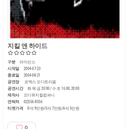
지킬 앤 하이드
구분
라이선스
시작일
2004-07-23
종료일
2004-08-21
공연장
코엑스 오디토리움
공연시간
화.목.금 20:00 / 수.토 16:00, 20:00
제작사
오디뮤지컬컴퍼니
연락처
02)556-8556
티켓가격
R석 9만원/S석 7만원/A석 5만원
0