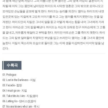
과 함께 제단 앞에 서있다. 그의 아름다운 신부 엠마는 그의 옆에 서있따. 결혼식이 시
작될 때 아직 그는 몸안에 남아있던 하이드의 사악한 영혼은 그의 밖으로 솟아나오고
모여있던 손님들을 공포에 떨게 한다. 하이드는 승리를 외친다. 엠마는 하이드의 내면
깊은곳에 있는 지킬에게 고요히 이야기를 하고 그는 엠마를 헤치지못한다는 것을 알
게된단. 하이드안의 지킬은 그녀의 말을 듣고 어떻게 해서는 힘을 내어 그녀에게 가려
고 한다. 어터슨은 그의 칼을 빼낸다. 하이드는 자신의 오래된 친구 어터슨에게 그 고통
을 끝내고, 자유롭게 해달라고 부탁을 한다. 하지만 어트슨은 그를 죽이지 못한다. 하이
드는 그의 칼로 달려들어 치명적인 부상을 입고 쓰러진다. 엠마는 그를 그녀의 품안에
눕힌다. 지킬이 목소리와 모습으로 돌아온 그는 이제 생을 마감하면서 마지막 말을 남
긴다.
수록곡
01. Prologue
02. Lost in the Darkness - 지킬
03. Facade - 합창
04. I must go on - 지킬
05. Take Me As I Am - 지킬,엠마
06. Letting Go - 댄버스경,엠마
07. No one knows who I am - 루시