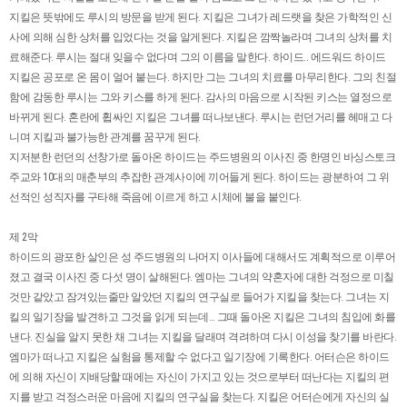
지킬은 뜻밖에도 루시의 방문을 받게 된다. 지킬은 그녀가 레드랫을 찾은 가학적인 신
사에 의해 심한 상처를 입었다는 것을 알게된다. 지킬은 깜짝놀라며 그녀의 상처를 치
료해준다. 루시는 절대 잊을수 없다며 그의 이름을 말한다. 하이드.. 에드워드 하이드
지킬은 공포로 온 몸이 얼어 붙는다. 하지만 그는 그녀의 치료를 마무리한다. 그의 친절
함에 감동한 루시는 그와 키스를 하게 된다. 감사의 마음으로 시작된 키스는 열정으로
바뀌게 된다. 혼란에 휩싸인 지킬은 그녀를 떠나보낸다. 루시는 런던거리를 헤매고 다
니며 지킬과 불가능한 관계를 꿈꾸게 된다.
지저분한 런던의 선창가로 돌아온 하이드는 주드병원의 이사진 중 한명인 바싱스토크
주교와 10대의 매춘부의 추잡한 관계사이에 끼어들게 된다. 하이드는 광분하여 그 위
선적인 성직자를 구타해 죽음에 이르게 하고 시체에 불을 붙인다.
제 2막
하이드의 광포한 살인은 성 주드병원의 나머지 이사들에 대해서도 계획적으로 이루어
졌고 결국 이사진 중 다섯 명이 살해된다. 엠마는 그녀의 약혼자에 대한 걱정으로 미칠
것만 같았고 잠겨있는줄만 알았던 지킬의 연구실로 들어가 지킬을 찾는다. 그녀는 지
킬의 일기장을 발견하고 그것을 읽게 되는데… 그때 돌아온 지킬은 그녀의 침입에 화를
낸다. 진실을 알지 못한 채 그녀는 지킬을 달래며 격려하며 다시 이성을 찾기를 바란다.
엠마가 떠나고 지킬은 실험을 통제할 수 없다고 일기장에 기록한다. 어터슨은 하이드
에 의해 자신이 지배당할 때에는 자신이 가지고 있는 것으로부터 떠난다는 지킬의 편
지를 받고 걱정스러운 마음에 지킬의 연구실을 찾는다. 지킬은 어터슨에게 자신의 실