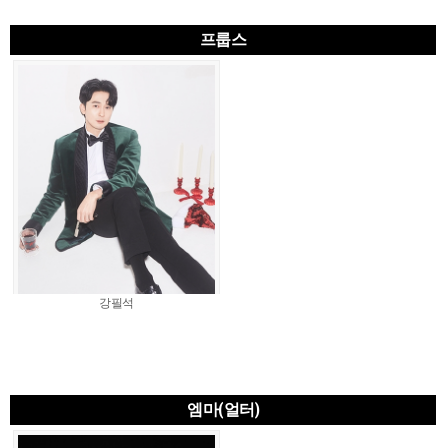
프룹스
강필석
엠마(얼터)