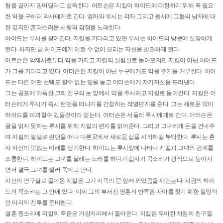
험을 끝까지 믿어달라고 설득한다. 어트슨은 지킬이 하이드에 대항하기 위해 꼭 필요
한 약을 구하러 약사에게로 간다. 엠마와 루시는 각자 그리고 동시에 그들의 남자에 대
한 깊지만 혼라스러운 사랑의 감정을 노래한다.
하이드는 루시를 찾아간다. 지킬을 기다리고 있던 루시는 하이드의 방문에 실망하게
된다. 하지만 곧 하이드에게 어쩔 수 없이 끌리는 자신을 발견하게 된다.
어트슨은 악제사로부터 약을 가지고 지킬의 실험실로 돌아오지만 지킬이 아닌 하이드
가 그를 기다리고 있다. 어터슨은 지킬이 아닌 누구에게도 약을 주기를 거부한다. 하이
드는 다른 어떤 선택도 할수 없는 덫을 놓고 어터슨에게 자기자신을 드러낸다.
그는 공포에 가득찬 그의 친구의 눈 앞에서 약을 주사하고 지킬로 돌아간다. 지킬은 어
터슨에게 루시가 즉시 런던을 떠나기를 간청하는 작별편지를 준다. 그는 새로운 약이
하이드를 파괴할수 있을것이라 믿는다. 어터슨은 서둘러 루시에게로 간다. 어터슨은
글을 읽지 못하는 루시를 위해 지킬의 편지를 읽어준다. 그리고 그녀에게 돈을 건네주
며 지킬의 말댈로 런던을 떠나 다른곳에서 새로움 삶을 시작하길 부탁한다. 루시는 혼
자 자신의 덧없는 미래를 생각한다. 하이드는 루시앞에 나타나 지킬과 그녀의 관계를
조롱한다. 하이드는 그녀를 달래는 노래를 하다가 갑자기 목소리가 광적으로 높아지
면서 결국 그녀를 찔러 죽이고 만다.
자신의 연구실로 돌아온 지킬은 그가 지옥의 문 앞에 와있음을 깨닫는다. 지금의 하이
드의 목소리는 그 안에 있다. 이제 그의 부서진 영혼의 반쪽은 자아를 찾기 위한 절망적
인 마지막 전투를 준비한다.
결혼 종소리에 지킬의 죽음은 가장자리에서 돌아온다. 지킬은 우아한 차림의 친구들