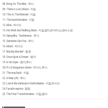
08. Bring On The Men - 루시
09. There is a no choice - 지킬
10. This Is The Moment - 지킬
11. The transformation - 지킬
12. Alive - 하이드
13. His Work And Nothing More - 지킬,엠마,존어터슨,댄버스경
14. Sympathy - Tenderness - 루시
15. Someone Like You - 루시
16. Alive2 - 하이드
17. Murder, Murder! - 합창
18. Once Upon A Dream - 엠마
19. In His Eyes - 엠마,루시
20. It`s A Dangerous Game - 하이드,루시
21. The way back - 지킬
22. A New Life - 루시
23. Lost in the darkness+Confrontation - 지킬,하이드
24. Facade reprise - 합창
25. The Final Transformation - 지킬,엠마