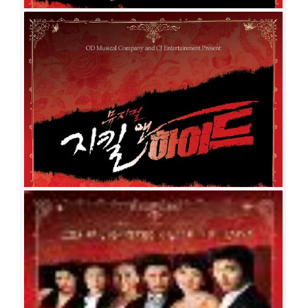
지킬 앤 하이드
공연일시
2013-01-08 ~ 2013-02-09
공연장
예술의전당 오페라극장
출연진
윤영석
양준모
정명은
선민
신의정
김봉환
김정민
이석
강상
범
김태문
정현철
김기순
김승환
이지혜
지킬 앤 하이드
공연일시
2010-11-30 ~ 2011-08-28
공연장
샤롯데씨어터
출연진
조승우
류정한
홍광호
김준현
김선영
소냐
김소현
조정은
김
봉환
이희정
김선동
강상범
김태문
정현철
홍미옥
이용진
염혜정
조현태
이경두
박유덕
이나영
손진오
박종원
윤민우
김이삭
김보경
정성진
김수