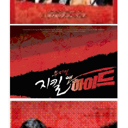
연
박선정
김우형
선민
최현주
정단영
김정미
황호정
이용규
지킬 앤 하이드
공연일시
2008-11-14 ~ 2009-02-22
공연장
LG아트센터
출연진
류정한
김우형
홍광호
김선영
소냐
김수정
김소현
임혜영
김
봉환
류창우
이서환
강상범
박인배
양정열
김호
유채정
문태유
황세준
문상현
조성윤
최세용
최현덕
이호정
최고운
최혜림
선영
김여진
고효진
지킬 앤 하이드
공연일시
2006-06-24 ~ 2006-08-15
공연장
국립극장 해오름극장
출연진
조승우
류정한
김우형
이혜경
정명은
정선아
소냐
김봉환
최
민철
김정민