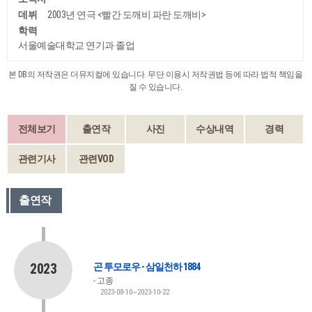
데뷔
2003년 연극 <빨간 도깨비 파란 도깨비>
학력
서울예술대학교 연기과 졸업
본 DB의 저작권은 더뮤지컬에 있습니다. 무단 이용시 저작권법 등에 따라 법적 책임을
질 수 있습니다.
전체보기
출연작
사진
수상내역
경력
관련기사
관련VOD
출연작
2023
곤 투모로우 - 삼일천하 1884
고종
2023-08-10~2023-10-22