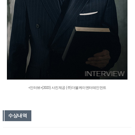
<인터뷰>(2023) 사진제공 (주)더블케이엔터테인먼트
수상내역