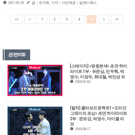
2017-05-18
글 | 유지희 기자 | 사진제공 | 알앤디웍스
<<
<
1
2
3
4
5
>
>>
관련VOD
[스테이지] <영웅본색> 초연 하이
라이트 1부 - 유준상, 민우혁, 박
영수, 이장우, 최대철, 박민성 외
2020-01-02
[컬처] 콜라보프로젝트1 <도리안
그레이의 초상> 초연 하이라이트
2부 - 문유강, 박영수, 마이클 리
외
2019-09-17