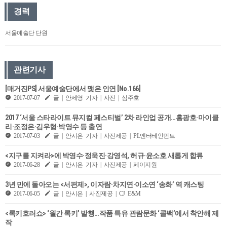
경력
서울예술단 단원
관련기사
[매거진PS] 서울예술단에서 맺은 인연 [No.166]
2017-07-07
글 | 안세영 기자 | 사진 | 심주호
2017 ‘서울 스타라이트 뮤지컬 페스티벌’ 2차 라인업 공개…홍광호·마이클
리·조정은·김우형·박영수 등 출연
2017-07-03
글 | 안시은 기자 | 사진제공 | PL엔터테인먼트
<지구를 지켜라>에 박영수·정욱진·강영석, 허규·윤소호 새롭게 합류
2017-06-28
글 | 안시은 기자 | 사진제공 | 페이지원
3년 만에 돌아오는 <서편제>, 이자람·차지연·이소연 ‘송화’ 역 캐스팅
2017-06-05
글 | 안시은 | 사진제공 | CJ E&M
<록키호러쇼> ​​‘월간 록키’ 발행…작품 특유 관람문화 ‘콜백’에서 착안해 제
작