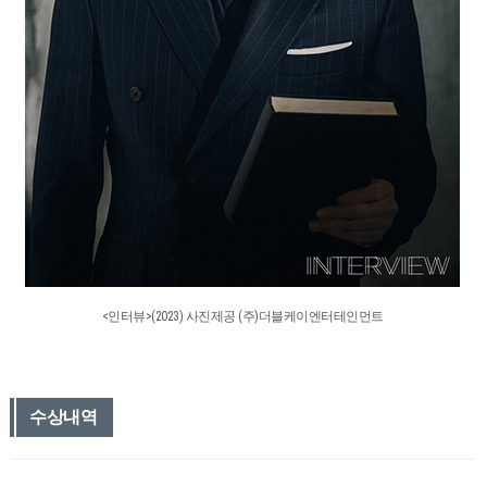
<인터뷰>(2023) 사진제공 (주)더블케이엔터테인먼트
수상내역