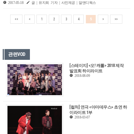
2017-05-18
글 | 유지희 기자 | 사진제공 | 알앤디웍스
<<
<
1
2
3
4
5
>
>>
관련VOD
[스테이지] <오! 캐롤> 2018 제작
발표회 하이라이트
2018-08-09
[컬처] 연극 <아마데우스> 초연 하
이라이트 1부
2018-03-07