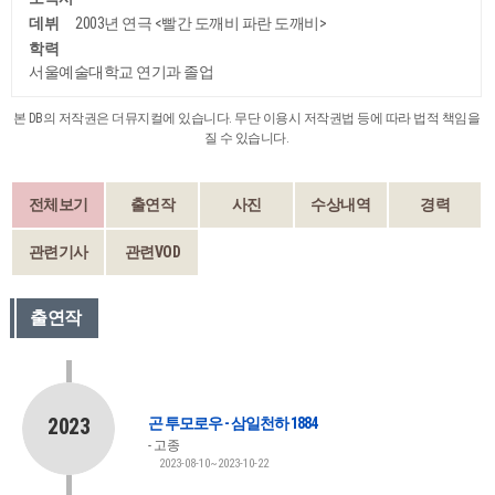
데뷔
2003년 연극 <빨간 도깨비 파란 도깨비>
학력
서울예술대학교 연기과 졸업
본 DB의 저작권은 더뮤지컬에 있습니다. 무단 이용시 저작권법 등에 따라 법적 책임을
질 수 있습니다.
전체보기
출연작
사진
수상내역
경력
관련기사
관련VOD
출연작
2023
곤 투모로우 - 삼일천하 1884
고종
2023-08-10~2023-10-22