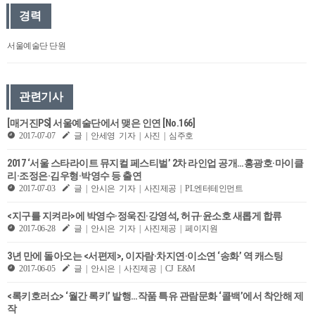
경력
서울예술단 단원
관련기사
[매거진PS] 서울예술단에서 맺은 인연 [No.166]
2017-07-07
글 | 안세영 기자 | 사진 | 심주호
2017 ‘서울 스타라이트 뮤지컬 페스티벌’ 2차 라인업 공개…홍광호·마이클
리·조정은·김우형·박영수 등 출연
2017-07-03
글 | 안시은 기자 | 사진제공 | PL엔터테인먼트
<지구를 지켜라>에 박영수·정욱진·강영석, 허규·윤소호 새롭게 합류
2017-06-28
글 | 안시은 기자 | 사진제공 | 페이지원
3년 만에 돌아오는 <서편제>, 이자람·차지연·이소연 ‘송화’ 역 캐스팅
2017-06-05
글 | 안시은 | 사진제공 | CJ E&M
<록키호러쇼> ​​‘월간 록키’ 발행…작품 특유 관람문화 ‘콜백’에서 착안해 제
작