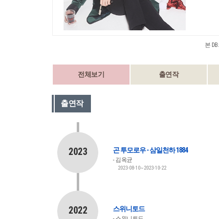
본 D
전체보기
출연작
출연작
2023
곤 투모로우 - 삼일천하 1884
김옥균
2023-08-10~2023-10-22
2022
스위니토드
스위니토드