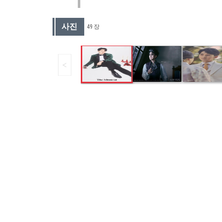
사진
49 장