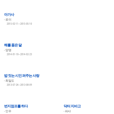
아가사
로이
2015-02-11~2015-05-10
해를 품은 달
양명
2014-01-18~2014-02-23
밥 짓는 시인 퍼주는 사랑
최일도
2013-07-24~2013-08-09
번지점프를 하다
닥터 지바고
인우
파샤