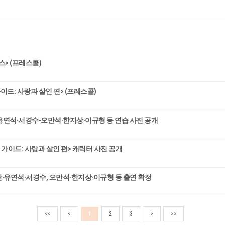
스> (프레스콜)
드: 사랑과 살인 편> (프레스콜)
완·유연석·서경수-오만석·한지상·이규형 등 연습 사진 공개
가이드: 사랑과 살인 편> 캐릭터 사진 공개
완·유연석·서경수, 오만석·한지상·이규형 등 출연 확정
<<
<
1
2
3
>
>>