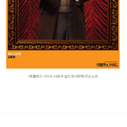
<젠틀맨스 가이드:사랑과 살인 편>(2018) ⓒ쇼노트