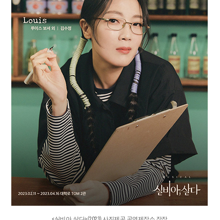
<실비아, 살다>(2023) 사진제공 공연제작소 작작