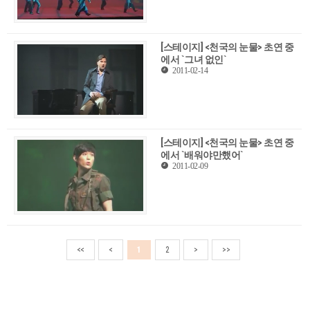
[스테이지] <천국의 눈물> 초연 중
에서 `그녀 없인`
2011-02-14
[스테이지] <천국의 눈물> 초연 중
에서 `배워야만했어`
2011-02-09
<<
<
1
2
>
>>