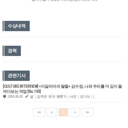
수상내역
경력
관련기사
[CULTURE INTERVIEW] <이갈리아의 딸들> 김수정, 나와 우리를 더 깊이 들
여다보는 작업 [No.193]
2019-10-28
글 | 김주연 연극 평론가 | 사진 | 표기식 | |
<<
<
1
>
>>