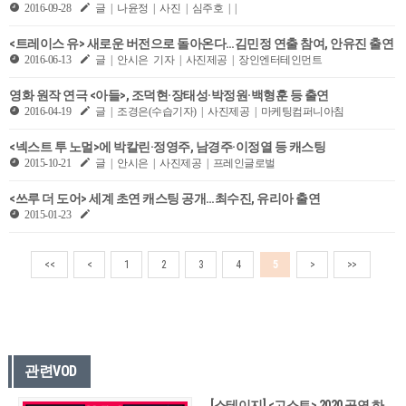
2016-09-28
글 | 나윤정 | 사진 | 심주호 | |
<트레이스 유> 새로운 버전으로 돌아온다…김민정 연출 참여, 안유진 출연
2016-06-13
글 | 안시은 기자 | 사진제공 | 장인엔터테인먼트
영화 원작 연극 <아들>, 조덕현·장태성·박정원·백형훈 등 출연
2016-04-19
글 | 조경은(수습기자) | 사진제공 | 마케팅컴퍼니아침
<넥스트 투 노멀>에 박칼린·정영주, 남경주·이정열 등 캐스팅
2015-10-21
글 | 안시은 | 사진제공 | 프레인글로벌
<쓰루 더 도어> 세계 초연 캐스팅 공개…최수진, 유리아 출연
2015-01-23
<<
<
1
2
3
4
5
>
>>
관련VOD
[스테이지] <고스트> 2020 공연 하