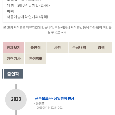
데뷔
2010년 뮤지컬 <화랑>
학력
서울예술대학 연기과 (휴학)
본 DB의 저작권은 더뮤지컬에 있습니다. 무단 이용시 저작권법 등에 따라 법적 책임을
질 수 있습니다.
전체보기
출연작
사진
수상내역
경력
관련기사
관련VOD
출연작
2023
곤 투모로우 - 삼일천하 1884
한정훈
2023-08-10~2023-10-22