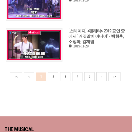
[스테이지] <팬레터> 2019 공연 중
에서 `거짓말이 아니야` - 백형훈,
소정화, 김재범
2019-11-29
<<
<
1
2
3
4
5
>
>>
THE MUSICAL