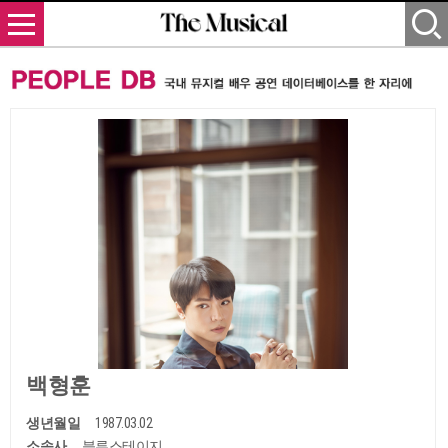
백형훈
생년월일
1987.03.02
소속사
블루스테이지