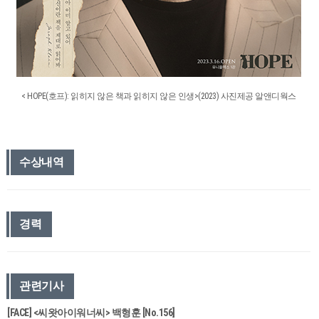
< HOPE(호프): 읽히지 않은 책과 읽히지 않은 인생>(2023) 사진제공 알앤디웍스
수상내역
경력
관련기사
[FACE] <씨왓아이워너씨> 백형훈 [No.156]