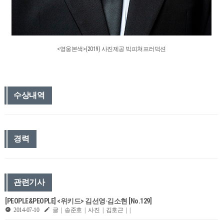
<영웅본색>(2019) 사진제공 빅피쳐프러덕션
수상내역
경력
관련기사
[PEOPLE&PEOPLE] <위키드> 김선영·김소현 [No.129]
2014-07-10
글 | 송준호 | 사진 | 김호근 | |