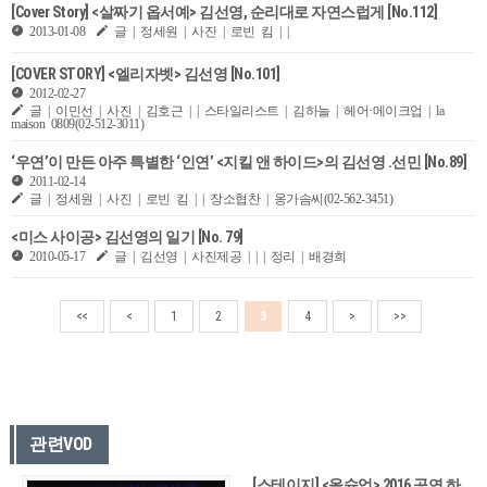
[Cover Story] <살짜기 옵서예> 김선영, 순리대로 자연스럽게 [No.112]
2013-01-08
글 | 정세원 | 사진 | 로빈 킴 | |
[COVER STORY] <엘리자벳> 김선영 [No.101]
2012-02-27
글 | 이민선 | 사진 | 김호근 | | 스타일리스트 | 김하늘 | 헤어·메이크업 | la
maison 0809(02-512-3011)
‘우연’이 만든 아주 특별한 ‘인연’ <지킬 앤 하이드>의 김선영 .선민 [No.89]
2011-02-14
글 | 정세원 | 사진 | 로빈 킴 | | 장소협찬 | 옹가솜씨(02-562-3451)
<미스 사이공> 김선영의 일기 [No. 79]
2010-05-17
글 | 김선영 | 사진제공 | | | 정리 | 배경희
<<
<
1
2
3
4
>
>>
관련VOD
[스테이지] <올슉업> 2016 공연 하