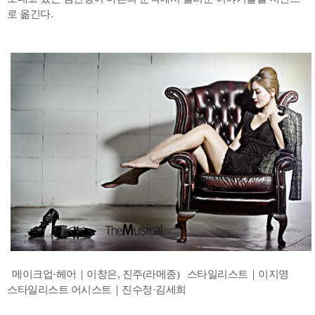
로 옮긴다.
메이크업·헤어｜이창은, 진주(라메종) 스타일리스트｜이지영
스타일리스트 어시스트｜진수정·김세희