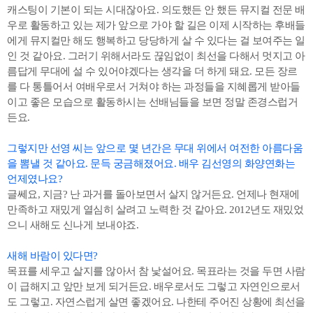
캐스팅이 기본이 되는 시대잖아요. 의도했든 안 했든 뮤지컬 전문 배
우로 활동하고 있는 제가 앞으로 가야 할 길은 이제 시작하는 후배들
에게 뮤지컬만 해도 행복하고 당당하게 살 수 있다는 걸 보여주는 일
인 것 같아요. 그러기 위해서라도 끊임없이 최선을 다해서 멋지고 아
름답게 무대에 설 수 있어야겠다는 생각을 더 하게 돼요. 모든 장르
를 다 통틀어서 여배우로서 거쳐야 하는 과정들을 지혜롭게 받아들
이고 좋은 모습으로 활동하시는 선배님들을 보면 정말 존경스럽거
든요.
그렇지만 선영 씨는 앞으로 몇 년간은 무대 위에서 여전한 아름다움
을 뽐낼 것 같아요. 문득 궁금해졌어요. 배우 김선영의 화양연화는
언제였나요?
글쎄요, 지금? 난 과거를 돌아보면서 살지 않거든요. 언제나 현재에
만족하고 재밌게 열심히 살려고 노력한 것 같아요. 2012년도 재밌었
으니 새해도 신나게 보내야죠.
새해 바람이 있다면?
목표를 세우고 살지를 않아서 참 낯설어요. 목표라는 것을 두면 사람
이 급해지고 앞만 보게 되거든요. 배우로서도 그렇고 자연인으로서
도 그렇고. 자연스럽게 살면 좋겠어요. 나한테 주어진 상황에 최선을