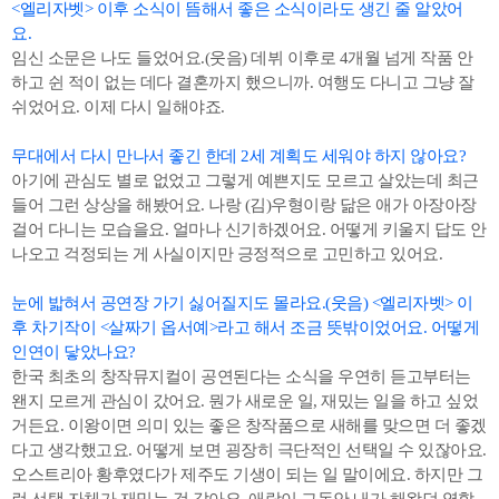
<엘리자벳> 이후 소식이 뜸해서 좋은 소식이라도 생긴 줄 알았어
요.
임신 소문은 나도 들었어요.(웃음) 데뷔 이후로 4개월 넘게 작품 안
하고 쉰 적이 없는 데다 결혼까지 했으니까. 여행도 다니고 그냥 잘
쉬었어요. 이제 다시 일해야죠.
무대에서 다시 만나서 좋긴 한데 2세 계획도 세워야 하지 않아요?
아기에 관심도 별로 없었고 그렇게 예쁜지도 모르고 살았는데 최근
들어 그런 상상을 해봤어요. 나랑 (김)우형이랑 닮은 애가 아장아장
걸어 다니는 모습을요. 얼마나 신기하겠어요. 어떻게 키울지 답도 안
나오고 걱정되는 게 사실이지만 긍정적으로 고민하고 있어요.
눈에 밟혀서 공연장 가기 싫어질지도 몰라요.(웃음) <엘리자벳> 이
후 차기작이 <살짜기 옵서예>라고 해서 조금 뜻밖이었어요. 어떻게
인연이 닿았나요?
한국 최초의 창작뮤지컬이 공연된다는 소식을 우연히 듣고부터는
왠지 모르게 관심이 갔어요. 뭔가 새로운 일, 재밌는 일을 하고 싶었
거든요. 이왕이면 의미 있는 좋은 창작품으로 새해를 맞으면 더 좋겠
다고 생각했고요. 어떻게 보면 굉장히 극단적인 선택일 수 있잖아요.
오스트리아 황후였다가 제주도 기생이 되는 일 말이에요. 하지만 그