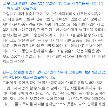
고 무겁고 순탄치 않은 삶을 살았던 여인들로 기억하는 관객들에게
는 꽤 낯설지 않을까요.
그렇다고 내가 청순하고 지고지순한 캐릭터의 여배우는 아니잖아
요. 나를 통해 그릴 수 있는 그림 안에 애랑이 없을 것 같지 않아요.
게다가 난 다중인격을 지닌 사람이라고요. 보여줄 기회가 없어서 그
렇지 얼마나 애교가 많고 밝고 단순한 사람인데요. 남자들을 유혹하
는 색기는 제 안에도 충분히 있어요. 이제야 그걸 발휘할 수 있게 된
거라고요. 많은 분들이 무대 위에서의 제 강한 모습을 떠올리시는데,
알고 보면 애랑도 양반의 앞니까지 뽑아내는 당돌하고 무서운 여인
이라고요. 그동안 나한테 잘 어울리고 잘 맞출 수 있는 역할은 많이
했고 소중하게 즐겼으니까, 이제 경험하지 않은 다른 것들에 나를 던
져보고 싶어요.
한복도 오랜만에 입지 않아요? 원캐스트에, 오랜만에 예술의전당 공
연까지, 뭔가 새로운 일들이 많네요.
그러게요. 공연 일정이 한 달 반 정도밖에 안 되고 뮤직 넘버가 많지
도 않아서 재밌게 할 수 있을 것 같아요. 최근 작품들이 무대 위에서
에너지를 많이 빼앗기는 스타일이었다면 <살짜기 옵서예>는 오히려
에너지를 받게 될 것 같아요. 함께 출연하는 배우들도 워낙 실력파들
이라, 그들의 무대를 지켜볼 생각만으로도 웃음이 나요. 관객들의 반