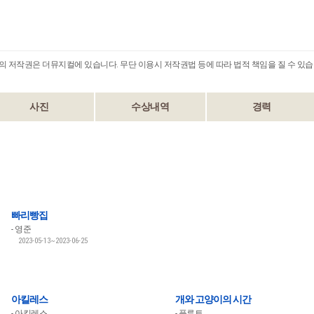
B의 저작권은 더뮤지컬에 있습니다. 무단 이용시 저작권법 등에 따라 법적 책임을 질 수 있습
사진
수상내역
경력
빠리빵집
영준
2023-05-13~2023-06-25
아킬레스
개와 고양이의 시간
아킬레스
플루토