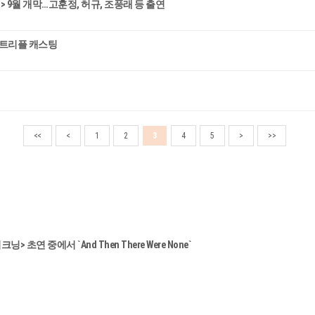
 9월 개막…고훈정, 허규, 조풍래 등 출연
 트리플 캐스팅
<<
<
1
2
3
4
5
>
>>
초연 중에서 `And Then There Were None`