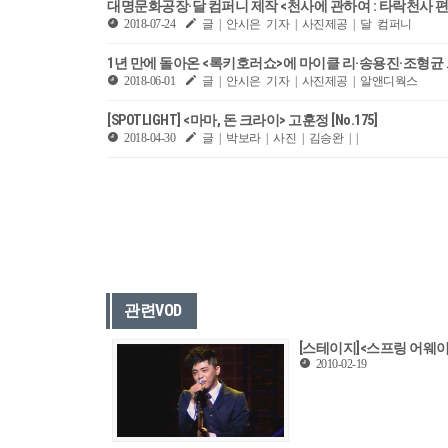
대명문화공장·달 컴퍼니 제작 <천사에 관하여 : 타락천사 편>
2018-07-24
글 | 안시은 기자 | 사진제공 | 달 컴퍼니
1년 만에 돌아온 <록키호러쇼>에 마이클 리·송용진·조형균
2018-06-01
글 | 안시은 기자 | 사진제공 | 알앤디웍스
[SPOTLIGHT] <마마, 돈 크라이> 고훈정 [No.175]
2018-04-30
글 | 박보라 | 사진 | 김승완 | |
관련VOD
[스테이지]<스프링 어웨이크닝> 
2010-02-19