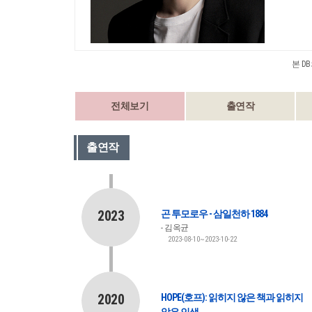
본 D
전체보기
출연작
출연작
2023
곤 투모로우 - 삼일천하 1884
김옥균
2023-08-10~2023-10-22
2020
HOPE(호프): 읽히지 않은 책과 읽히지
않은 인생