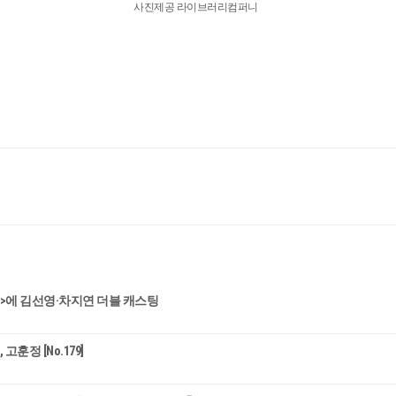
사진제공 라이브러리컴퍼니
생>에 김선영·차지연 더블 캐스팅
고훈정 [No.179]