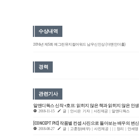
수상내역
2016년 제5회 예그린뮤지컬어워드 남우신인상 (더맨인더홀)
경력
관련기사
알앤디웍스 신작 <호프: 읽히지 않은 책과 읽히지 않은 인
2018-11-15
글 | 안시은 기자 | 사진제공 | 알앤디웍스
[CONCEPT PIC] 작품별 컨셉 사진으로 돌아보는 배우의 변신, 
2018-08-27
글 | 고훈정(배우) | 사진제공 | | | 정리 | 안세영