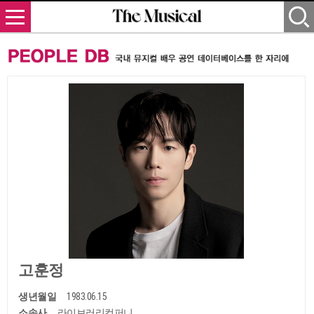
고훈정
생년월일
1983.06.15
소속사
라이브러리컴퍼니