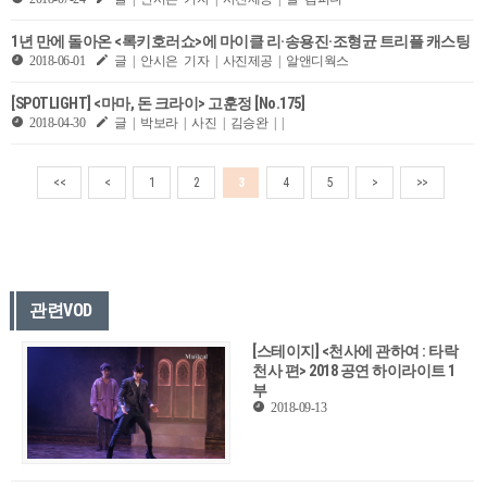
1년 만에 돌아온 <록키호러쇼>에 마이클 리·송용진·조형균 트리플 캐스팅
2018-06-01
글 | 안시은 기자 | 사진제공 | 알앤디웍스
[SPOTLIGHT] <마마, 돈 크라이> 고훈정 [No.175]
2018-04-30
글 | 박보라 | 사진 | 김승완 | |
<<
<
1
2
3
4
5
>
>>
관련VOD
[스테이지] <천사에 관하여 : 타락
천사 편> 2018 공연 하이라이트 1
부
2018-09-13