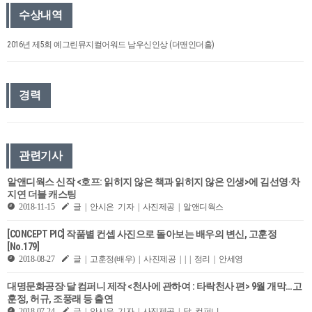
수상내역
2016년 제5회 예그린뮤지컬어워드 남우신인상 (더맨인더홀)
경력
관련기사
알앤디웍스 신작 <호프: 읽히지 않은 책과 읽히지 않은 인생>에 김선영·차
지연 더블 캐스팅
2018-11-15
글 | 안시은 기자 | 사진제공 | 알앤디웍스
[CONCEPT PIC] 작품별 컨셉 사진으로 돌아보는 배우의 변신, 고훈정
[No.179]
2018-08-27
글 | 고훈정(배우) | 사진제공 | | | 정리 | 안세영
대명문화공장·달 컴퍼니 제작 <천사에 관하여 : 타락천사 편> 9월 개막…고
훈정, 허규, 조풍래 등 출연
2018-07-24
글 | 안시은 기자 | 사진제공 | 달 컴퍼니