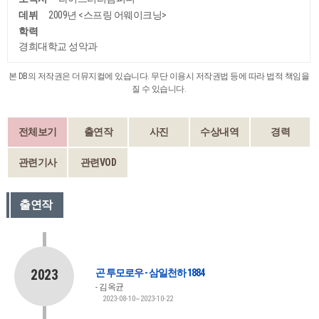
데뷔
2009년 <스프링 어웨이크닝>
학력
경희대학교 성악과
본 DB의 저작권은 더뮤지컬에 있습니다. 무단 이용시 저작권법 등에 따라 법적 책임을
질 수 있습니다.
전체보기
출연작
사진
수상내역
경력
관련기사
관련VOD
출연작
2023
곤 투모로우 - 삼일천하 1884
김옥균
2023-08-10~2023-10-22