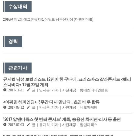
수상내역
2016년 제5회 예그린뮤지컬어워드 남우신인상 (더맨인더홀)
경력
관련기사
뮤지컬 남성 보컬리스트 12인이 한 무대에, 크리스마스 갈라콘서트 <펠리
스나비다> 12월 22일 개최
2017-11-21
글 | 안시은 기자 | 사진제공 | 롯데엔터테인먼트
<어쩌면 해피엔딩>, 3주간 다시 만난다…초연 배우 합류
2017-09-12
글 | 안시은 기자 | 사진제공 | 네오마케팅
‘2017 알앤디웍스 첫 번째 콘서트’ 개최, 송용진·차지연·리사 등 출연
2017-07-03
글 | 유지희 기자 | 사진제공 | 알앤디웍스