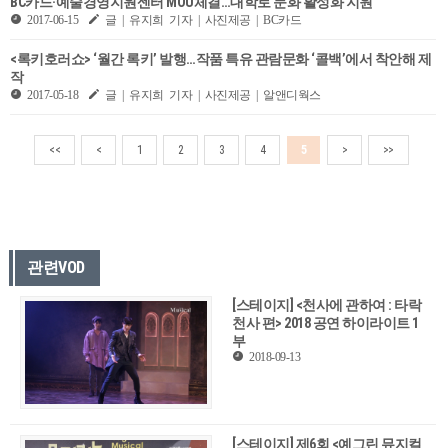
BC카드·예술경영지원센터 MOU체결…대학로 문화 활성화 지원
2017-06-15
글 | 유지희 기자 | 사진제공 | BC카드
<록키호러쇼> ​​‘월간 록키’ 발행…작품 특유 관람문화 ‘콜백’에서 착안해 제
작
2017-05-18
글 | 유지희 기자 | 사진제공 | 알앤디웍스
<<
<
1
2
3
4
5
>
>>
관련VOD
[스테이지] <천사에 관하여 : 타락
천사 편> 2018 공연 하이라이트 1
부
2018-09-13
[스테이지] 제6회 <예그린 뮤지컬