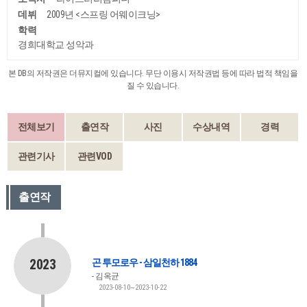
데뷔
2009년 <스프링 어웨이크닝>
학력
경희대학교 성악과
본 DB의 저작권은 더뮤지컬에 있습니다. 무단 이용시 저작권법 등에 따라 법적 책임을
질 수 있습니다.
전체보기
출연작
사진
수상내역
경력
관련기사
관련VOD
출연작
2023
곤 투모로우 - 삼일천하 1884
김옥균
2023-08-10~2023-10-22