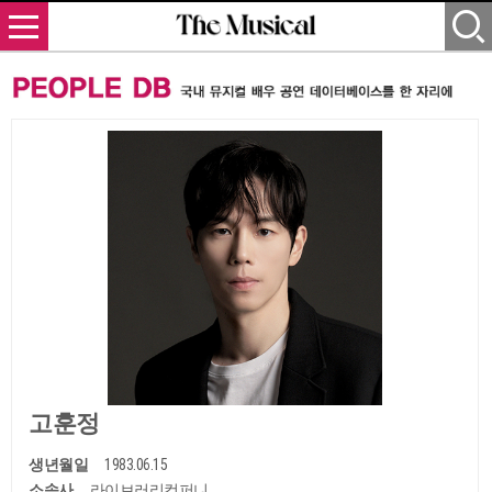
고훈정
생년월일
1983.06.15
소속사
라이브러리컴퍼니