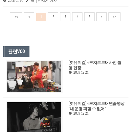
2018-01-16
글 | 안시은 기자
<<
<
1
2
3
4
5
>
>>
관련VOD
[핫뮤지컬] <모차르트!> 사진 촬
영 현장
2009-12-21
[핫뮤지컬] <모차르트!> 연습영상
`내 운명 피할 수 없어`
2009-12-21