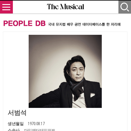
서범석
생년월일
1970.08.17
소속사
마임엔터테인먼트