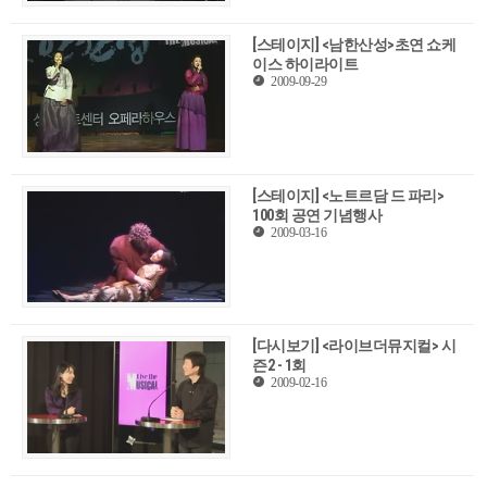
[스테이지] <남한산성>초연 쇼케
이스 하이라이트
2009-09-29
[스테이지] <노트르담 드 파리>
100회 공연 기념행사
2009-03-16
[다시보기] <라이브더뮤지컬> 시
즌2 - 1회
2009-02-16