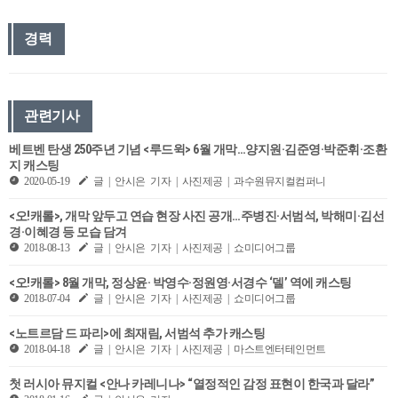
경력
관련기사
베트벤 탄생 250주년 기념 <루드윅> 6월 개막…양지원·김준영·박준휘·조환
지 캐스팅
2020-05-19
글 | 안시은 기자 | 사진제공 | 과수원뮤지컬컴퍼니
<오!캐롤>, 개막 앞두고 연습 현장 사진 공개…주병진·서범석, 박해미·김선
경·이혜경 등 모습 담겨
2018-08-13
글 | 안시은 기자 | 사진제공 | 쇼미디어그룹
<오!캐롤> 8월 개막, 정상윤· 박영수·정원영·서경수 ‘델’ 역에 캐스팅
2018-07-04
글 | 안시은 기자 | 사진제공 | 쇼미디어그룹
<노트르담 드 파리>에 최재림, 서범석 추가 캐스팅
2018-04-18
글 | 안시은 기자 | 사진제공 | 마스트엔터테인먼트
첫 러시아 뮤지컬 <안나 카레니나> “열정적인 감정 표현이 한국과 달라”