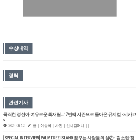
수상내역
경력
관련기사
묵직한 정선아∙여유로운 최재림…17번째 시즌으로 돌아온 뮤지컬 <시카고
>
2024-06-12
글 | 이솔희 | 사진 | 신시컴퍼니 | |
[SPECIAL INTERVIEW] PALMTREE ISLAND 꿈꾸는 사람들의 섬② - 김소현·정