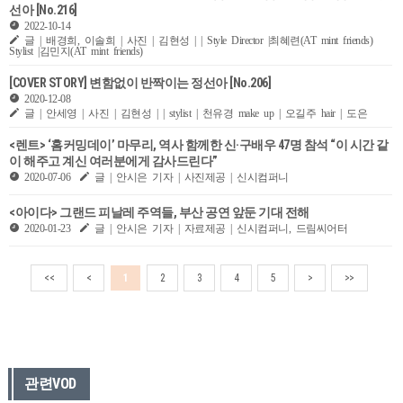
선아 [No.216]
2022-10-14
글 | 배경희, 이솔희 | 사진 | 김현성 | | Style Director |최혜련(AT mint friends)
Stylist |김민지(AT mint friends)
[COVER STORY] 변함없이 반짝이는 정선아 [No.206]
2020-12-08
글 | 안세영 | 사진 | 김현성 | | stylist | 천유경 make up | 오길주 hair | 도은
<렌트> ‘홈커밍데이’ 마무리, 역사 함께한 신·구배우 47명 참석 “이 시간 같
이 해주고 계신 여러분에게 감사드린다”
2020-07-06
글 | 안시은 기자 | 사진제공 | 신시컴퍼니
<아이다> 그랜드 피날레 주역들, 부산 공연 앞둔 기대 전해
2020-01-23
글 | 안시은 기자 | 자료제공 | 신시컴퍼니, 드림씨어터
<<
<
1
2
3
4
5
>
>>
관련VOD