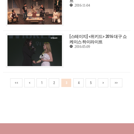
트
2016-11-04
[스테이지] <위키드> 2016 대구 쇼
케이스 하이라이트
2016-05-09
<<
<
1
2
3
4
5
>
>>