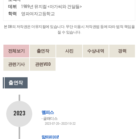
데뷔
1989년 뮤지컬 <아가씨와 건달들>
학력
영파여자고등학교
본 DB의 저작권은 더뮤지컬에 있습니다. 무단 이용시 저작권법 등에 따라 법적 책임을
질 수 있습니다.
전체보기
출연작
사진
수상내역
경력
관련기사
관련VOD
출연작
2023
멤피스
글래디스
2023-07-20~2023-10-22
맘마미아!