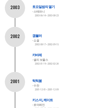
2003
토요일밤의 열기
스테파니
2003-06-14~2003-08-23
2002
갬블러
쇼걸
2002-08-17~2002-09-15
캬바레
샐리 보울스
2002-01-19~2002-02-24
2001
틱틱붐
수잔
2001-12-01~2001-12-09
키스 미, 케이트
로아레인