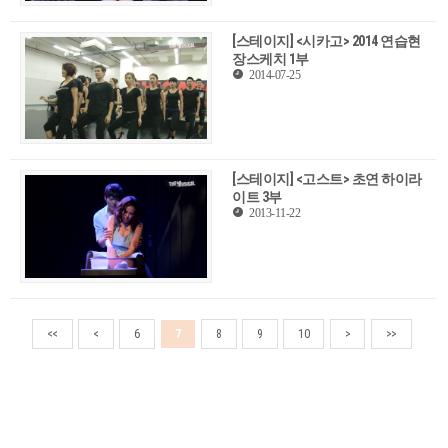
[스테이지] <시카고> 2014 연습현
장스케치 1부
2014-07-25
[스테이지] <고스트> 초연 하이라
이트 3부
2013-11-22
<<
<
6
7
8
9
10
>
>>