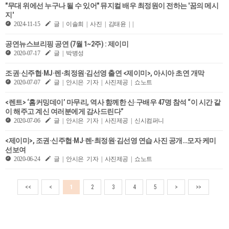
"무대 위에선 누구나 될 수 있어" 뮤지컬 배우 최정원이 전하는 '꿈의 메시
지'
2024-11-15
글 | 이솔희 | 사진 | 김태윤 | |
공연뉴스브리핑 공연 (7월 1~2주) : 제이미
2020-07-17
글 | 박병성
조권·신주협·MJ·렌-최정원·김선영 출연 <제이미>, 아시아 초연 개막
2020-07-07
글 | 안시은 기자 | 사진제공 | 쇼노트
<렌트> ‘홈커밍데이’ 마무리, 역사 함께한 신·구배우 47명 참석 “이 시간 같
이 해주고 계신 여러분에게 감사드린다”
2020-07-06
글 | 안시은 기자 | 사진제공 | 신시컴퍼니
<제이미>, 조권·신주협·MJ·렌-최정원·김선영 연습 사진 공개…모자 케미
선보여
2020-06-24
글 | 안시은 기자 | 사진제공 | 쇼노트
<<
<
1
2
3
4
5
>
>>