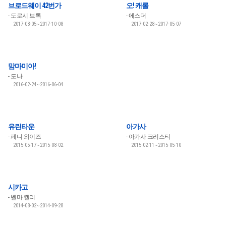
브로드웨이 42번가
오! 캐롤
도로시 브록
에스더
2017-08-05~2017-10-08
2017-02-28~2017-05-07
맘마미아!
도나
2016-02-24~2016-06-04
유린타운
아가사
페니 와이즈
아가사 크리스티
2015-05-17~2015-08-02
2015-02-11~2015-05-10
시카고
벨마 켈리
2014-08-02~2014-09-28