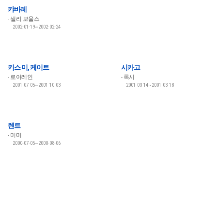
캬바레
샐리 보울스
2002-01-19~2002-02-24
키스 미, 케이트
시카고
로아레인
록시
2001-07-05~2001-10-03
2001-03-14~2001-03-18
렌트
미미
2000-07-05~2000-08-06