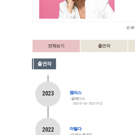
본 D
전체보기
출연작
출연작
2023
멤피스
글래디스
2023-07-20~2023-10-22
2022
마틸다
미세스 웜우드