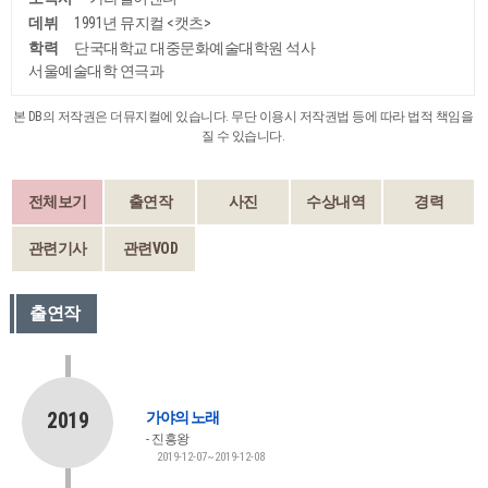
데뷔
1991년 뮤지컬 <캣츠>
학력
단국대학교 대중문화예술대학원 석사
서울예술대학 연극과
본 DB의 저작권은 더뮤지컬에 있습니다. 무단 이용시 저작권법 등에 따라 법적 책임을
질 수 있습니다.
전체보기
출연작
사진
수상내역
경력
관련기사
관련VOD
출연작
2019
가야의 노래
진흥왕
2019-12-07~2019-12-08