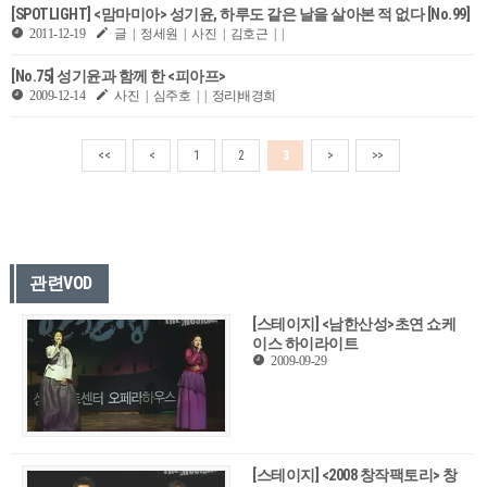
[SPOTLIGHT] <맘마미아> 성기윤, 하루도 같은 날을 살아본 적 없다 [No.99]
2011-12-19
글 | 정세원 | 사진 | 김호근 | |
[No.75] 성기윤과 함께 한 <피아프>
2009-12-14
사진 | 심주호 | | 정리|배경희
<<
<
1
2
3
>
>>
관련VOD
[스테이지] <남한산성>초연 쇼케
이스 하이라이트
2009-09-29
[스테이지] <2008 창작팩토리> 창