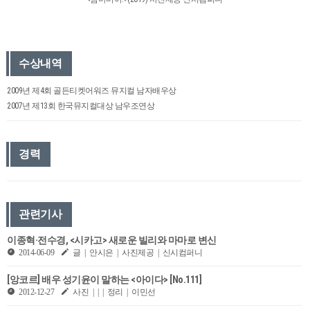
수상내역
2009년 제4회 골든티켓어워즈 뮤지컬 남자배우상
2007년 제13회 한국뮤지컬대상 남우조연상
경력
관련기사
이종혁·전수경, <시카고> 새로운 빌리와 마마로 변신
2014-06-09
글 | 안시은 | 사진제공 | 신시컴퍼니
[앙코르] 배우 성기윤이 말하는 <아이다> [No.111]
2012-12-27
사진 | | | 정리 | 이민선