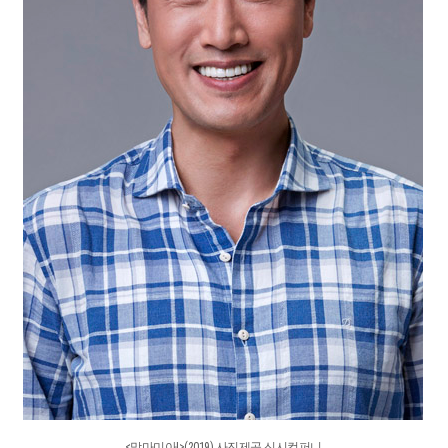
<맘마미아!>(2019) 사진제공 신시컴퍼니