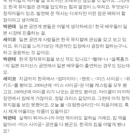
국 뮤지컬의 역사를 잘 모르지만 오래되진 않았을 것 같아요. 그런데
도 한국 뮤지컬은 관객을 압도하는 힘과 열정이 느껴져요. 무엇보다
창작자들이 있죠. 발전해 온 역사는 다르지만 이런 점은 배워야 할
점이라고 생각해요.
박은태
일본 공연계 분들은 어떻게 생각하세요? 한국 배우들이 일
본 시장에 진출하는 걸.
세이코
일본 공연계 사람들은 한국 뮤지컬에 관심을 갖고 보고 있
어요. 위기감을 느끼기보단 객관적인 입장에서 굉장히 잘하는구나,
하고 응원하는 것 같아요.
박은태
한국 창작뮤지컬을 보신 적도 있나요? <빨래>나 <셜록홈즈
>의 일본 라이선스 공연에서 일본 배우들이 출연하는 경우도 있는데
요.
세이코
지금까지 한국에서 <맘마미아>, <렌트>, <미스 사이공>, <위
키드>를 봤어요. 2006년에 <미스 사이공>은 더블 캐스팅을 모두 봤
고요. 2009년에 마이클 리가 나오는 공연도 봤어요. 마이클이 마지막
장면에서 킴에게 가잖아요. 정말 크리스 같았어요. 그런데 아직 창작
뮤지컬을 보진 못했어요. 오늘 볼 <프랑켄슈타인>이 처음이에요. 혹
시 제게 어울리는 작품이 있을까요?
박은태
실력이 뛰어나니까 어떤 역이라도 잘하실 거예요. 킴 역을
맡아서 <미스 사이공> 공연을 다 봤군요. 한국의 킴을 어떻게 봤나
요?