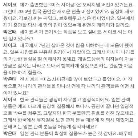
세이코
제가 출연했던 <미스 사이공>은 오리지널 버전이었거든요.
그런데 2006년 한국 공연은 새로운 연출 버전이었어요. 굉장히 새로
웠어요. 김보경 씨는 귀엽고, 보호해주고 싶은 킴이었어요. 일본에서
제가 출연할 당시 네 명의 킴이 있었는데 완전히 캐릭터가 달라요.
박은태
세이코 씨가 연기하는 작품을 보고 싶네요. 세이코 씨는 어
떤 킴이었나요?
세이코
태국에서 7년간 살아온 것이 킴을 이해하는 데 도움이 됐어
요. 일본 사람들은 부유한 환경에서 자랐어요. 그래서 아시아 나라들
의 가난한 현실을 잘 이해하지 못해요. 개발도상국의 여자들이 아들
만큼은 잘사는 나라로 보내서 행복하게 살았으면 하는 간절한 마음
을 이해하기 힘들죠.
박은태
전 세계의 <미스 사이공>을 많이 보았다고 들었어요. 이 작
품으로 각 나라의 관객들을 만나신 건데 각 나라의 관객들은 어떤 차
이가 있나요?
세이코
한국 관객들은 굉장히 자유롭고 열정적이에요. 일본 관객
분들은 예의 바르게 굉장히 집중해서 보다가, 공연이 끝나면 열광적
으로 박수를 쳐주죠. 그렇지만 한국 분들만큼 환호를 하진 않으세요.
그래서 한국에서 뮤지컬을 보면 관객 분들 때문에 저 역시 재밌어요.
은태 씨는 일본 관객 분들을 어떻게 생각하세요?
박은태
일본 관객 분들이 확실히 집중도가 높은 것 같아요. 배우에