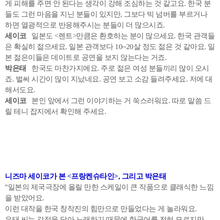
게 피해를 주면 안 된다는 생각이 강해 조심하는 것 같고요. 한국 분
들도 그런 마음을 지닌 분들이 있지만, 그보다 빅 넘버를 부르거나
하면 열광적으로 반응해주시는 분들이 더 많으시죠.
세이코
일본도 <렌트>만큼은 환호하는 분이 많으세요. 한국 관객들
은 확실히 젊으세요. 일본 관객보다 10~20살 정도 젊은 것 같아요. 일
본 젊은이들은 데이트로 공연을 보지 않는다는 거죠.
박은태
한국도 마찬가지에요. 주로 젊은 여성 분들끼리 많이 오시
죠. 벌써 시간이 많이 지났네요. 공연 보고 소감 들려주세요. 저에 대
해서도요.
세이코
본인 앞에서 그런 이야기하는 거 쑥스러워요. 따로 말씀 드
릴 테니 잡지에서 확인해 주세요.
니즈마 세이코가 본 <프랑켄슈타인>, 그리고 박은태
"일본의 제국극장에 올릴 만한 스케일이 큰 작품으로 클래식한 느낌
을 받았어요.
이런 대작을 한국 창작진의 힘만으로 만들었다는 게 놀라워요.
은태 씨는 감정을 담아 노래하기 때문에 한국어를 전혀 모르지만