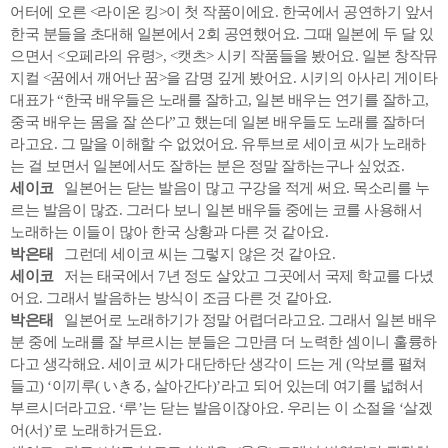
어터에 오른 <라이온 킹>이 첫 작품이에요. 한국에서 공연하기 앞서
한국 분들을 초대해 일본에서 2회 공연했어요. 그때 일본에 두 달 있
으면서 <오페라의 유령>, <캣츠> 시키 작품들을 봤어요. 일본 창작뮤
지컬 <꿈에서 깨어난 꿈>을 감명 깊게 봤어요. 시키의 아사리 게이타
대표가 “한국 배우들은 노래를 잘하고, 일본 배우는 연기를 잘하고,
중국 배우는 몸을 잘 쓴다”고 했는데 일본 배우들도 노래를 잘하더
라고요. 그 말을 이해할 수 없었어요. 유투브로 세이코 씨가 노래하
는 걸 보면서 일본에서도 잘하는 분은 정말 잘하는구나 싶었죠.
세이코
일본어는 닫는 발음이 많고 구강을 적게 써요. 목소리를 누
르는 발음이 많죠. 그러다 보니 일본 배우들 중에는 코를 사용해서
노래하는 이들이 많아 한국 상황과 다른 것 같아요.
박은태
그런데 세이코 씨는 그렇지 않은 것 같아요.
세이코
저는 태국에서 7년 정도 살았고 그곳에서 국제 학교를 다녔
어요. 그래서 발음하는 방식이 조금 다른 것 같아요.
박은태
일본어로 노래하기가 정말 어렵더라고요. 그래서 일본 배우
분 중에 노래를 잘 부르시는 분들은 그만큼 더 노력한 셈이니 훌륭하
다고 생각해요. 세이코 씨가 대단하단 생각이 드는 게 (악보를 펼쳐
들고) ‘이끼루( いきる, 살아간다)’라고 되어 있는데 여기를 넓혀서
부르시더라고요. ‘루’는 닫는 발음이잖아요. 우리는 이 소절을 ‘살겠
어(서)’로 노래하거든요.