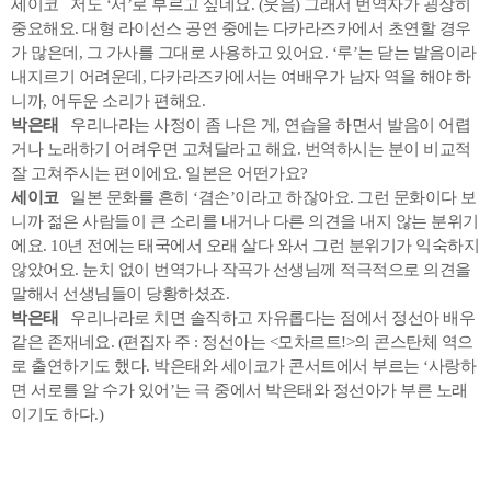
세이코 저도 ‘서’로 부르고 싶네요. (웃음) 그래서 번역자가 굉장히
중요해요. 대형 라이선스 공연 중에는 다카라즈카에서 초연할 경우
가 많은데, 그 가사를 그대로 사용하고 있어요. ‘루’는 닫는 발음이라
내지르기 어려운데, 다카라즈카에서는 여배우가 남자 역을 해야 하
니까, 어두운 소리가 편해요.
박은태
우리나라는 사정이 좀 나은 게, 연습을 하면서 발음이 어렵
거나 노래하기 어려우면 고쳐달라고 해요. 번역하시는 분이 비교적
잘 고쳐주시는 편이에요. 일본은 어떤가요?
세이코
일본 문화를 흔히 ‘겸손’이라고 하잖아요. 그런 문화이다 보
니까 젊은 사람들이 큰 소리를 내거나 다른 의견을 내지 않는 분위기
에요. 10년 전에는 태국에서 오래 살다 와서 그런 분위기가 익숙하지
않았어요. 눈치 없이 번역가나 작곡가 선생님께 적극적으로 의견을
말해서 선생님들이 당황하셨죠.
박은태
우리나라로 치면 솔직하고 자유롭다는 점에서 정선아 배우
같은 존재네요. (편집자 주 : 정선아는 <모차르트!>의 콘스탄체 역으
로 출연하기도 했다. 박은태와 세이코가 콘서트에서 부르는 ‘사랑하
면 서로를 알 수가 있어’는 극 중에서 박은태와 정선아가 부른 노래
이기도 하다.)