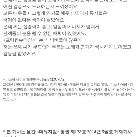
어떤 감정으로 노래하는지 느껴졌어요.
모든 배우들이 그렇게 연기를 해주어서 역시 뮤지컬은
국경이 없다는 생각이 들었어요.
은태 씨는 집중력이 좋고, 열정과 에너지가 넘쳐서
관객들이 눈을 뗄 수 없는 매력이 있었어요.
<프랑켄슈타인>에는 빅 넘버들이 많은데
저는 은태 씨가 부드럽게 부르는 노래와 연기가 섹시하게 느껴졌고
감동을 받았어요."
* 니즈마 세이코(新妻聖子 / Seiko NIZUMA)
2003년 5,000대 1의 경쟁을 뚫고 <레 미제라블> 에포닌 역으로 뮤지컬 데뷔. <미스 사이공> 킴
역으로 열연했고, <레 미제라블>의 팡틴느, <투모로우 모닝> 캣, <광장의 불빛>의 클라라 등 다
양한 작품에서 타이틀롤을 맡은 일본의 대표적인 뮤지컬 배우. 가창력이 뛰어난 배우로 주목
받고 있다.
* 본 기사는 월간 <더뮤지컬> 통권 제128호 2014년 5월호 게재기사