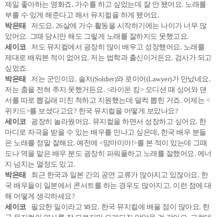
제일 좋아하는 영화죠. 가수를 하고 싶었는데 잘 안 됐어요. 노래를
부를 수 있게 해준다고 해서 뮤지컬을 하게 됐어요.
박은태
저도요. 26살에 가수 활동을 시작하기에는 나이가 너무 많
았어요. 그때 당시만 해도 그렇게 노래를 잘하지도 못했고요.
세이코
저도 뮤지컬에서 굉장히 많이 배우고 성장했어요. 노래를
제대로 배워본 적이 없어요. 저는 법학과 출신이거든요. 검사가 되고
싶었죠.
박은태
저는 군인이요. 솔저(Soldier)와 로이어(Lawyer)가 만났네요.
저는 춤을 전혀 추지 못했거든요. <라이온 킹> 오디션 때 싱어와 댄
서를 따로 뽑길래 미친 척하고 지원했는데 덜컥 뽑힌 거죠. 어제는 <
위키드>를 보셨다고요? 한국 뮤지컬을 어떻게 보았나요?
세이코
굉장히 놀라웠어요. 뮤지컬을 하면서 성장하고 싶어요. 한
마디로 자극을 받을 수 있는 배우를 만나고 싶은데, 한국 배우 분들
은 노래를 정말 잘해요. 예전에 <맘마미아!>를 본 적이 있는데 그때
도나 역을 맡은 배우 분도 굉장히 파워풀하고 노래를 잘했어요. 에너
지 넘치는 열정도 있고.
박은태
최근 한국과 일본 간의 공연 교류가 많아지고 있잖아요. 한
국 배우들이 일본에서 콘서트를 하는 경우도 많아지고. 이런 점에 대
해 어떻게 생각하세요?
세이코
필요한 일이라고 봐요. 한국 뮤지컬에 배울 점이 많아요. 한