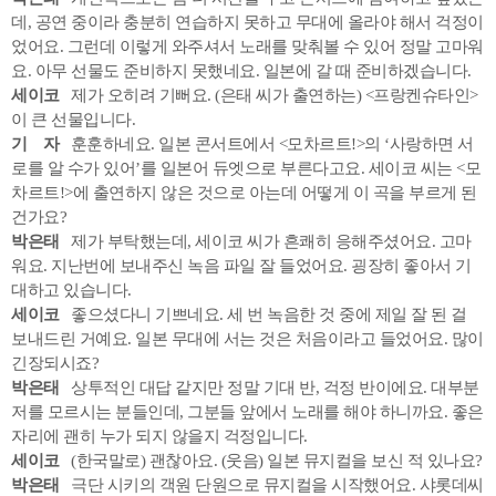
데, 공연 중이라 충분히 연습하지 못하고 무대에 올라야 해서 걱정이
었어요. 그런데 이렇게 와주셔서 노래를 맞춰볼 수 있어 정말 고마워
요. 아무 선물도 준비하지 못했네요. 일본에 갈 때 준비하겠습니다.
세이코
제가 오히려 기뻐요. (은태 씨가 출연하는) <프랑켄슈타인>
이 큰 선물입니다.
기 자
훈훈하네요. 일본 콘서트에서 <모차르트!>의 ‘사랑하면 서
로를 알 수가 있어’를 일본어 듀엣으로 부른다고요. 세이코 씨는 <모
차르트!>에 출연하지 않은 것으로 아는데 어떻게 이 곡을 부르게 된
건가요?
박은태
제가 부탁했는데, 세이코 씨가 흔쾌히 응해주셨어요. 고마
워요. 지난번에 보내주신 녹음 파일 잘 들었어요. 굉장히 좋아서 기
대하고 있습니다.
세이코
좋으셨다니 기쁘네요. 세 번 녹음한 것 중에 제일 잘 된 걸
보내드린 거예요. 일본 무대에 서는 것은 처음이라고 들었어요. 많이
긴장되시죠?
박은태
상투적인 대답 같지만 정말 기대 반, 걱정 반이에요. 대부분
저를 모르시는 분들인데, 그분들 앞에서 노래를 해야 하니까요. 좋은
자리에 괜히 누가 되지 않을지 걱정입니다.
세이코
(한국말로) 괜찮아요. (웃음) 일본 뮤지컬을 보신 적 있나요?
박은태
극단 시키의 객원 단원으로 뮤지컬을 시작했어요. 샤롯데씨