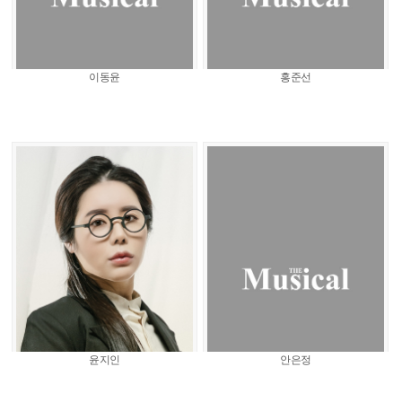
이동윤
홍준선
윤지인
안은정