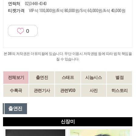
연락처
02)3448-4340
티켓가격
VIP석 100,000원/R석 80,000원/S석 60,000원/A석 40,000원
0
본 DB의 저작권은 더뮤지컬에 있습니다. 무단 이용시 저작권법 등에 따라 법적 책임을
질 수 있습니다.
전체보기
출연진
스태프
시놉시스
별점
수록곡
관련기사
관련VOD
사진
히스토리
출연진
신장미