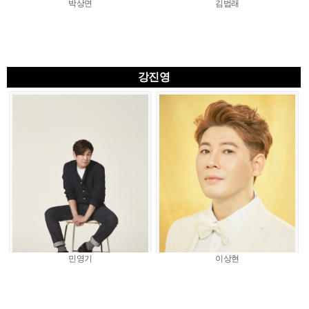
박상면
김법래
강진영
민영기
이상현