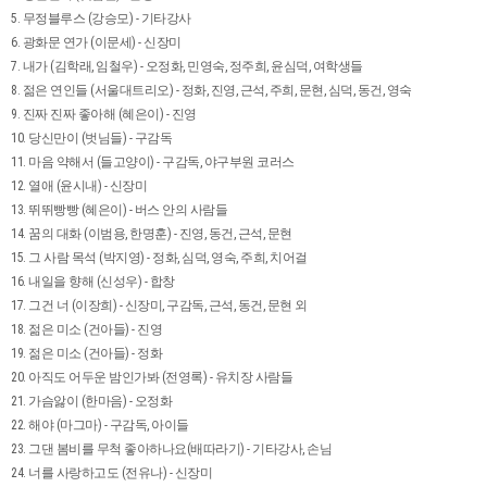
5. 무정블루스 (강승모) - 기타강사
6. 광화문 연가 (이문세) - 신장미
7. 내가 (김학래, 임철우) - 오정화, 민영숙, 정주희, 윤심덕, 여학생들
8. 젊은 연인들 (서울대트리오) - 정화, 진영, 근석, 주희, 문현, 심덕, 동건, 영숙
9. 진짜 진짜 좋아해 (혜은이) - 진영
10. 당신만이 (벗님들) - 구감독
11. 마음 약해서 (들고양이) - 구감독, 야구부원 코러스
12. 열애 (윤시내) - 신장미
13. 뛰뛰빵빵 (혜은이) - 버스 안의 사람들
14. 꿈의 대화 (이범용, 한명훈) - 진영, 동건, 근석, 문현
15. 그 사람 목석 (박지영) - 정화, 심덕, 영숙, 주희, 치어걸
16. 내일을 향해 (신성우) - 합창
17. 그건 너 (이장희) - 신장미, 구감독, 근석, 동건, 문현 외
18. 젊은 미소 (건아들) - 진영
19. 젊은 미소 (건아들) - 정화
20. 아직도 어두운 밤인가봐 (전영록) - 유치장 사람들
21. 가슴앓이 (한마음) - 오정화
22. 해야 (마그마) - 구감독, 아이들
23. 그댄 봄비를 무척 좋아하나요(배따라기) - 기타강사, 손님
24. 너를 사랑하고도 (전유나) - 신장미