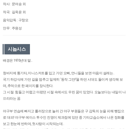
작사 : 문여송 외
작곡 : 길옥윤 외
음악감독 : 구창모
안무 : 주원성
시놉시스
배경은 1970년대 말…
청바지에 통기타, 미니스커트를 입고 가던 오빠, 언니들을 보면 마음이 설레는..
국기 하강식에 가던 길을 멈추고 일제히 ‘동작 그만!’을 하던 시대도 돌이켜 생각해 보
며, 추억으로 한 페이지를 장식한다.
그 시절. 힘들고 어렵고 아팠던 시절 속에서도 우린 꿈이 있었다. 오늘보다는 내일이 나
으리라는 꿈.
야구부 연습에 빠지고 롤러장으로 놀러 간 야구 부원들은 구 감독의 눈을 피해 빵집으
로 대피! 야구부 에이스 투수인 진영이 제과점에 있던 중 기타교습소에서 나온 정화를
보고 한눈에 반하여, 첫사랑이 시작되는데..