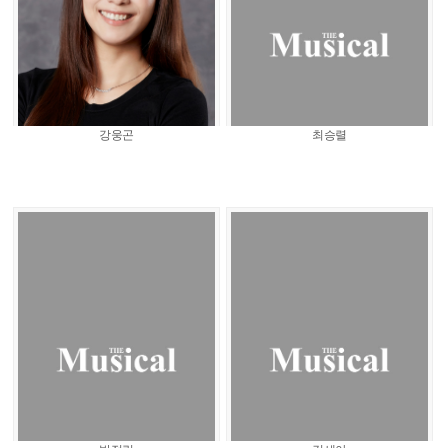
강웅곤
최승렬