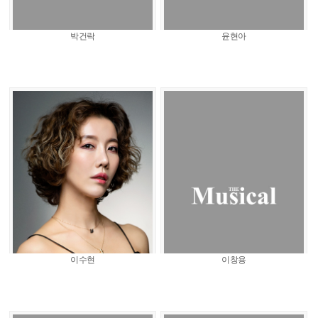
박건락
윤현아
이수현
이창용