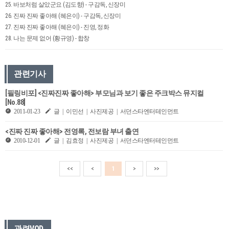
25. 바보처럼 살았군요 (김도향) - 구감독, 신장미
26. 진짜 진짜 좋아해 (혜은이) - 구감독, 신장미
27. 진짜 진짜 좋아해 (혜은이) - 진영, 정화
28. 나는 문제 없어 (황규영) - 합창
관련기사
[필링비포] <진짜진짜 좋아해> 부모님과 보기 좋은 주크박스 뮤지컬
[No.88]
2011-01-23
글 | 이민선 | 사진제공 | 서던스타엔터테인먼트
<진짜 진짜 좋아해> 전영록, 전보람 부녀 출연
2010-12-01
글 | 김효정 | 사진제공 | 서던스타엔터테인먼트
<<
<
1
>
>>
관련VOD