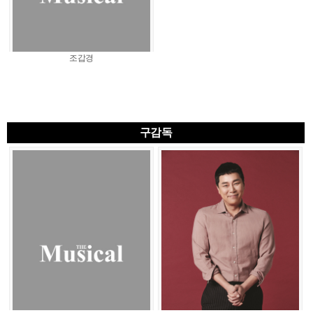
조갑경
구감독