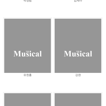
박정림
김세아
유한홍
강완