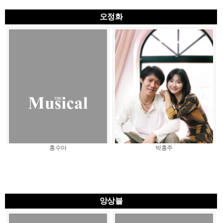
오정화
홍수아
박홍주
앙상블