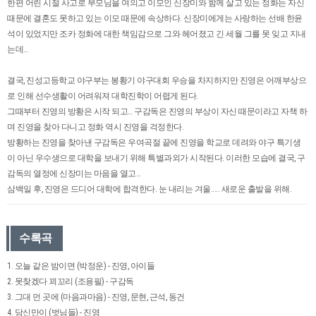
한편 어린 시절 사고로 부모님을 여의고 이모인 신장미와 함께 살고 있는 정화는 자신
때문에 결혼도 못하고 있는 이모 때문에 속상하다. 신장미에게는 사랑하는 선배 한윤
석이 있었지만 조카 정화에 대한 책임감으로 그와 헤어졌고 긴 세월 그를 못 잊고 지내
는데…
결국, 진성고등학교 야구부는 봉황기 야구대회 우승을 차지하지만 진영은 어깨부상으
로 인해 선수생활이 어려워져 대학진학이 어렵게 된다.
그때부터 진영의 방황은 시작 되고… 구감독은 진영의 부상이 자신 때문이라고 자책 하
며 진영을 찾아 다니고 정화 역시 진영을 걱정한다.
방황하는 진영을 찾아낸 구감독은 우여곡절 끝에 진영을 학교로 데려와 야구 특기생
이 아닌 우수생으로 대학을 보내기 위해 특별과외가 시작된다. 이러한 모습에 결국, 구
감독의 열정에 신장미는 마음을 열고…
삼백일 후, 진영은 드디어 대학에 합격한다. 눈 내리는 겨울..... 새로운 출발을 위해.
수록곡
1. 오늘 같은 밤이면 (박정운) - 진영, 아이들
2. 못찾겠다 꾀꼬리 (조용필) - 구감독
3. 그대 먼 곳에 (마음과마음) - 진영, 문현, 근석, 동건
4. 당신만이 (벗님들) - 진영