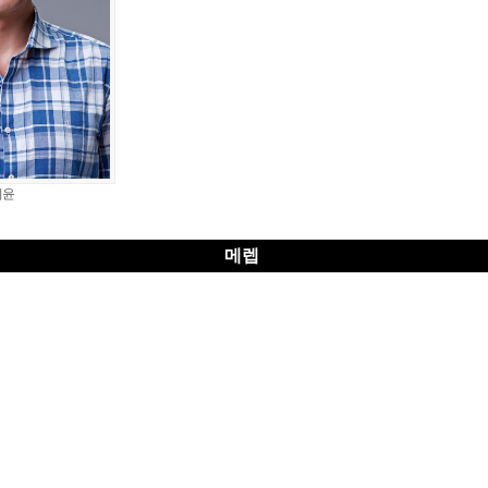
기윤
메렙