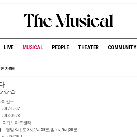
LIVE
MUSICAL
PEOPLE
THEATER
COMMUNIT
다
라이선스
2012-12-02
2013-04-28
디큐브아트센터
간
평일 8시, 토 3시/7시30분, 일 2시/6시30분
신시컴퍼니