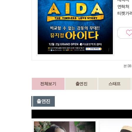
연락처
티켓가
본 D
전체보기
출연진
스태프
출연진