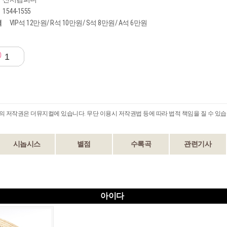
1544-1555
격
VIP석 12만원/ R석 10만원/ S석 8만원/ A석 6만원
1
B의 저작권은 더뮤지컬에 있습니다. 무단 이용시 저작권법 등에 따라 법적 책임을 질 수 있습
시놉시스
별점
수록곡
관련기사
아이다