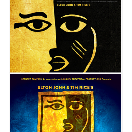
아이다
공연일시
2022-05-10 ~ 2022-08-07
공연장
블루스퀘어 신한카드홀
출연진
윤공주
전나영
김수하
김우형
최재림
아이비
민경아
박시원
박성환
유승엽
김선동
오세준
강인영
강동주
계채영
곽대성
서재민
이승
일
박래찬
박종배
김현지
하유진
지새롬
심형준
김아름
박승일
김아람
전성혜
정민희
전예나
김예인
이종원
아이다
공연일시
2019-11-13 ~ 2020-02-23
공연장
블루스퀘어 인터파크홀
출연진
윤공주
전나영
김우형
최재림
정선아
아이비
박시원
박성환
김선동
오세준
유승엽
강인영
강동주
계채영
곽대성
서재민
이승일
박래
찬
박종배
김현지
하유진
지새롬
심형준
김아름
박승일
정민희
전유리
김예인
이종원
전성혜
박선영