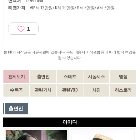
연락처
1544-1555
티켓가격
VIP석 12만원/ R석 10만원/ S석 8만원/ A석 6만원
1
본 DB의 저작권은 더뮤지컬에 있습니다. 무단 이용시 저작권법 등에 따라 법적 책임을
질 수 있습니다.
전체보기
출연진
스태프
시놉시스
별점
수록곡
관련기사
관련VOD
사진
히스토리
출연진
아이다