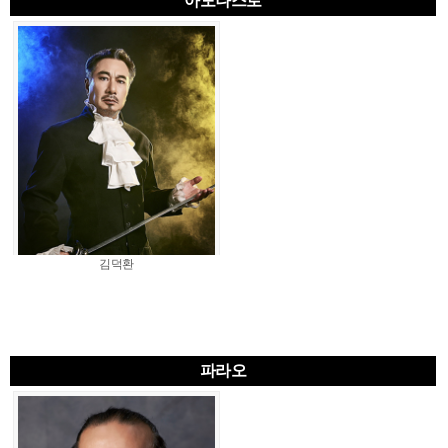
아모나스로
김덕환
파라오