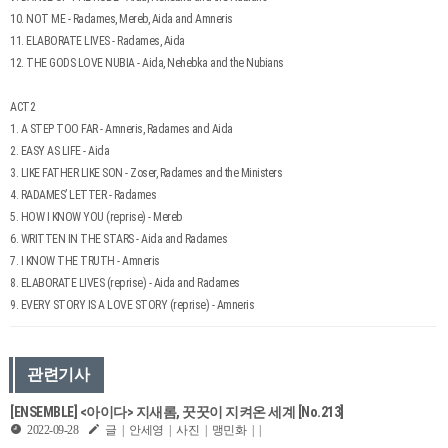
10. NOT ME - Radames, Mereb, Aida and Amneris
11. ELABORATE LIVES - Radames, Aida
12. THE GODS LOVE NUBIA - Aida, Nehebka and the Nubians
ACT2
1. A STEP TOO FAR - Amneris, Radames and Aida
2. EASY AS LIFE - Aida
3. LIKE FATHER LIKE SON - Zoser, Radames and the Ministers
4. RADAMES’ LETTER - Radames
5. HOW I KNOW YOU (reprise) - Mereb
6. WRITTEN IN THE STARS - Aida and Radames
7. I KNOW THE TRUTH - Amneris
8. ELABORATE LIVES (reprise) - Aida and Radames
9. EVERY STORY IS A LOVE STORY (reprise) - Amneris
관련기사
[ENSEMBLE] <아이다> 지새롬, 꿋꿋이 지켜온 세계 [No.213]
2022-09-28
글 | 안세영 | 사진 | 맹민화 | |