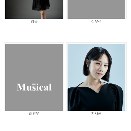
임유
신우석
최인우
지새롬