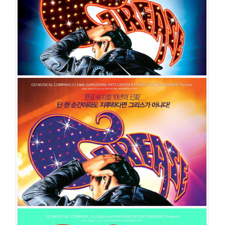
출연진
서경수
김태오
정대현
양서윤
한재아
박광선
임정모
허혜진
황우림
기세중
이석준
김이담
이상운
이우종
배나라
김이후
정수지
이가
은
임남정
이상아
정예주
임기홍
김대종
김현숙
이선덕
이동욱
길하은
정현지
김병영
최희재
이두령
이성은
강민성
김민선
최윤호
전하영
박준
형
권수정
그리스
공연일시
2019-04-30 ~ 2019-08-11
공연장
디큐브아트센터 디큐브씨어터
출연진
서경수
김태오
정세운
양서윤
한재아
박광선
임정모
허혜진
황우림
기세중
이석준
김이후
정수지
김이담
이상운
이가은
임남정
이우
종
배나라
이상아
정예주
이선덕
이동욱
길하은
정현지
임기홍
김대종
김현숙
김병영
이두령
강민성
최윤호
박준형
최희재
이성은
전하영
김민
선
권수정