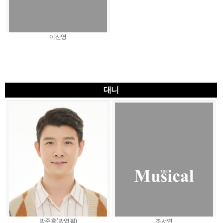
이선영
대니
박준후(박영필)
조서연