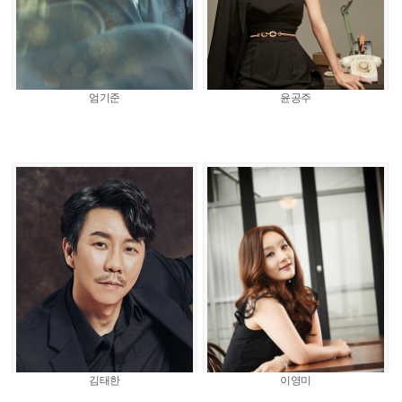
엄기준
윤공주
김태한
이영미