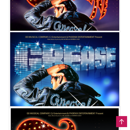
호
김아름
이민경
임진아
장지우
이재균
그리스
공연일시
2011-01-11 ~ 2011-03-09
공연장
이화여자대학교 삼성홀
출연진
김산호
김형민
이현
유하나
장혜민
안현식
손승현
김경화
최
수연
맹주영
이형진
조형균
신다영
김유나
이소영
김상미
황수영
최호승
공민섭
김선영
이아영
오경석
김응주
팽태호
김아름
그리스