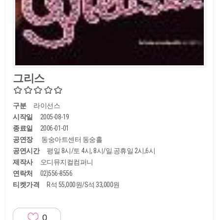
그리스
구분
라이선스
시작일
2005-08-19
종료일
2006-01-01
공연장
동숭아트센터 동숭홀
공연시간
평일 8시/토 4시, 8시/일.공휴일 2시,6시
제작사
오디뮤지컬컴퍼니
연락처
02)556-8556
티켓가격
R석 55,000원/S석 33,000원
0