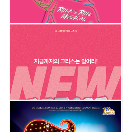
그리스
공연일시
2019-11-26 ~ 2020-02-02
공연장
디큐브아트센터 디큐브씨어터