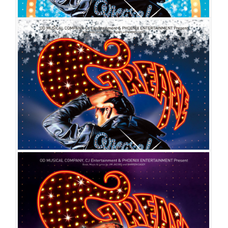
그리스
공연일시
2011-06-30 ~ 2011-08-28
공연장
올림픽공원 우리금융아트홀
출연진
장지우
김응주
임혜영
손예슬
이창희
박은미
하강웅
신다영
이수용
임진아
최호승
윤지인
그리스
공연일시
2011-04-08 ~ 2011-06-12
공연장
한전아트센터
출연진
김응주
임혜영
손예슬
이창희
박은미
하강웅
신다영
이수용
최호승
윤지인
김태민
박경동
이아영
김선영
공민섭
김용한
류승찬
박정