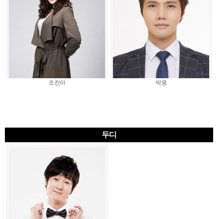
조진아
박웅
두디