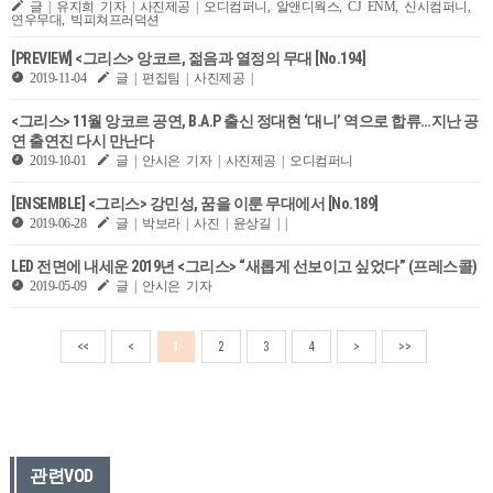
글 | 유지희 기자 | 사진제공 | 오디컴퍼니, 알앤디웍스, CJ ENM, 신시컴퍼니,
연우무대, 빅피쳐프러덕션
[PREVIEW] <그리스> 앙코르​, 젊음과 열정의 무대 [No.194]
2019-11-04
글 | 편집팀 | 사진제공 |
<그리스> 11월 앙코르 공연, B.A.P 출신 정대현 ‘대니’ 역으로 합류…지난 공
연 출연진 다시 만난다
2019-10-01
글 | 안시은 기자 | 사진제공 | 오디컴퍼니
[ENSEMBLE] <그리스> 강민성, 꿈을 이룬 무대에서 [No.189]
2019-06-28
글 | 박보라 | 사진 | 윤상길 | |
LED 전면에 내세운 2019년 <그리스> “새롭게 선보이고 싶었다” (프레스콜)
2019-05-09
글 | 안시은 기자
<<
<
1
2
3
4
>
>>
관련VOD