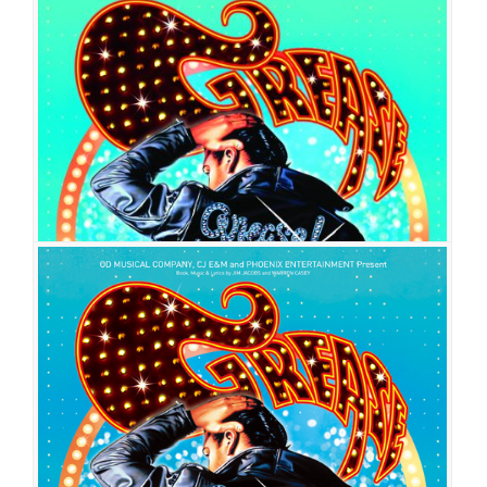
그리스
공연일시
2013-10-22 ~ 2014-04-20
공연장
유니플렉스 1관
출연진
정민
강민수
이지윤
문희라
김보선
윤준호
최미소
김용규
신
윤정
이혁
석재형
강지혜
박현선
김예진
남궁민희
문지수
김경식
김한재
권세정
김수언
그리스
공연일시
2012-12-01 ~ 2013-01-20
공연장
강동아트센터
출연진
정민
고은성
이지윤
김보선
인진우
문희라
이형진
권소현
김
용규
이동윤
유민상
노우진
박규석
이태은
정연