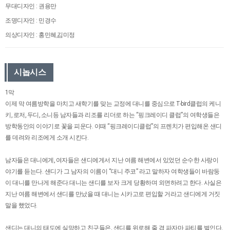
무대디자인 : 권용만
조명디자인 : 민경수
의상디자인 : 홍민혜,김미정
시놉시스
1막
이제 막 여름방학을 마치고 새학기를 맞는 교정에 대니를 중심으로 T-bird클럽의 케니
키, 로저, 두디, 소니등 남자들과 리조를 리더로 하는 “핑크레이디 클럽”의 여학생들은
방학동안의 이야기로 꽃을 피운다. 이때 “핑크레이디클럽”의 프렌치가 편입해온 샌디
를 데려와 리조에게 소개 시킨다.
남자들은 대니에게, 여자들은 샌디에게서 지난 여름 해변에서 있었던 순수한 사랑이
야기를 듣는다. 샌디가 그 남자의 이름이 “대니 주코” 라고 말하자 여학생들이 바람둥
이 대니를 만나게 해준다.대니는 샌디를 보자 크게 당황하며 외면하려고 한다. 사실은
지난 여름 해변에서 샌디를 만났을 때 대니는 시카고로 편입할 거라고 샌디에게 거짓
말을 했었다.
샌디는 대니의 태도에 실망하고 친구들은. 샌디를 위로해 줄 겸 파자마 파티를 벌인다.