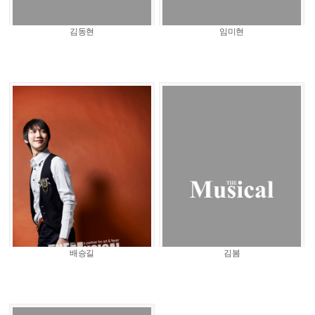
김동현
임미현
배승길
김봄