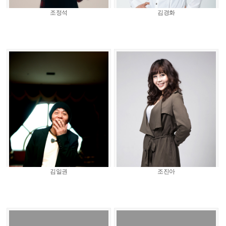
조정석
김경화
김일권
조진아