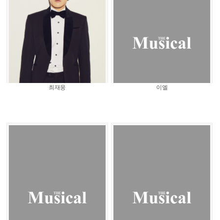
최재웅
이엘