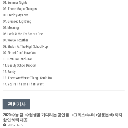
01. Summer Nights
02. Those Magic Changes
03. Freddy, My Love
04. Greased Lightning
05. Mooning
06. Look At Me, I`m Sandra Dee
07. We Go Together
08. Shakin At The High School Hop
09. Since I Don`t Have You
10. Born To Hand Jive
11. Beauty School Dropout
12. Sandy
13. There Are Worse Thing I Could Do
14. You`re The One That I Want
관련기사
2020 수능 끝! 수험생을 기다리는 공연들…<그리스>부터 <영웅본색>까지
할인 혜택 제공
2019-11-15