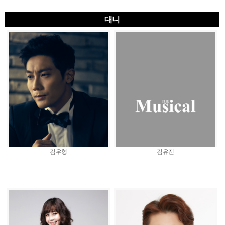
대니
김우형
김유진