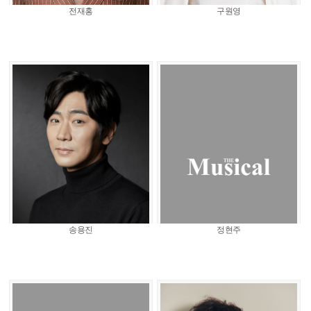
전재홍
구원영
송용진
정현주