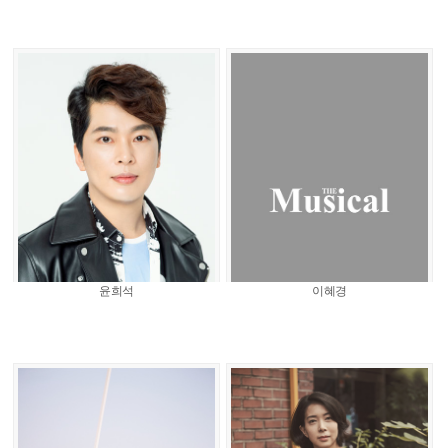
윤희석
이혜경