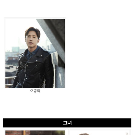
오종혁
그녀