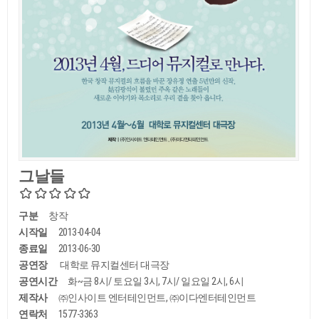
그날들
구분
창작
시작일
2013-04-04
종료일
2013-06-30
공연장
대학로 뮤지컬센터 대극장
공연시간
화~금 8시/ 토요일 3시, 7시/ 일요일 2시, 6시
제작사
㈜인사이트 엔터테인먼트, ㈜이다엔터테인먼트
연락처
1577-3363