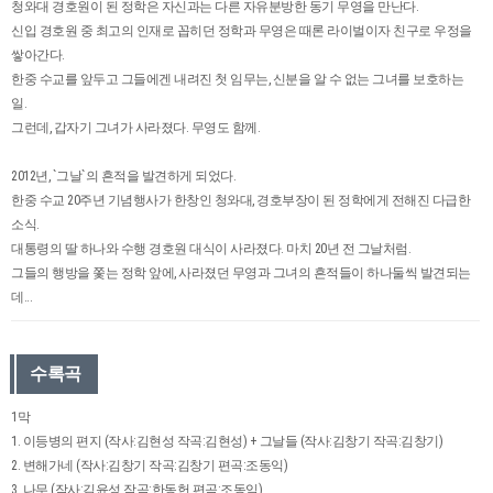
청와대 경호원이 된 정학은 자신과는 다른 자유분방한 동기 무영을 만난다.
신입 경호원 중 최고의 인재로 꼽히던 정학과 무영은 때론 라이벌이자 친구로 우정을
쌓아간다.
한중 수교를 앞두고 그들에겐 내려진 첫 임무는, 신분을 알 수 없는 그녀를 보호하는
일.
그런데, 갑자기 그녀가 사라졌다. 무영도 함께.
2012년, `그날`의 흔적을 발견하게 되었다.
한중 수교 20주년 기념행사가 한창인 청와대, 경호부장이 된 정학에게 전해진 다급한
소식.
대통령의 딸 하나와 수행 경호원 대식이 사라졌다. 마치 20년 전 그날처럼.
그들의 행방을 쫓는 정학 앞에, 사라졌던 무영과 그녀의 흔적들이 하나둘씩 발견되는
데...
수록곡
1막
1. 이등병의 편지 (작사:김현성 작곡:김현성) + 그날들 (작사:김창기 작곡:김창기)
2. 변해가네 (작사:김창기 작곡:김창기 편곡:조동익)
3. 나무 (작사:김윤성 작곡:한동헌 편곡:조동익)