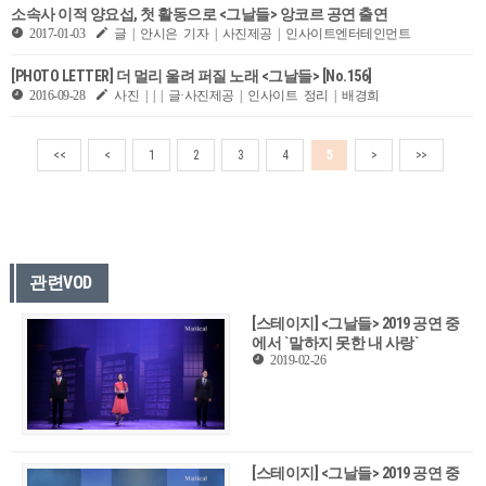
소속사 이적 양요섭, 첫 활동으로 <그날들> 앙코르 공연 출연
2017-01-03
글 | 안시은 기자 | 사진제공 | 인사이트엔터테인먼트
[PHOTO LETTER] 더 멀리 울려 퍼질 노래 <그날들> [No.156]
2016-09-28
사진 | | | 글·사진제공 | 인사이트 정리 | 배경희
<<
<
1
2
3
4
5
>
>>
관련VOD
[스테이지] <그날들> 2019 공연 중
에서 `말하지 못한 내 사랑`
2019-02-26
[스테이지] <그날들> 2019 공연 중