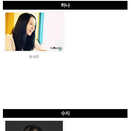
하나
송상은
수지