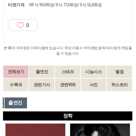
티켓가격
VIP석 99,000원/ R석 77,000원/ S석 55,000원
0
본 DB의 저작권은 더뮤지컬에 있습니다. 무단 이용시 저작권법 등에 따라 법적 책임을
질 수 있습니다.
전체보기
출연진
스태프
시놉시스
별점
수록곡
관련기사
관련VOD
사진
히스토리
출연진
정학