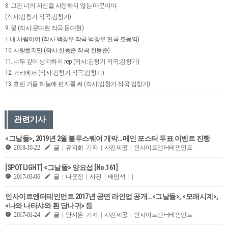
8. 그건 너의 자신을 사랑하지 않는 때문이야
(작사:김창기 작곡:김창기)
9. 꽃 (작사:문대현 작곡:문대현)
+ 내 사람이여 (작사:백창우 작곡:백창우 편곡:조동익)
10. 사랑했지만 (작사:한동준 작곡:한동준)
11. 너무 깊이 생각하지 rep (작사:김창기 작곡:김창기)
12. 거리에서 (작사:김창기 작곡:김창기)
13. 흐린 가을 하늘에 편지를 써 (작사:김창기 작곡:김창기)
관련기사
<그날들>, 2019년 2월 블루스퀘어 개막…메인 포스터 투표 이벤트 진행
2018-10-22
글 | 유지희 기자 | 사진제공 | 인사이트엔터테인먼트
[SPOTLIGHT] <그날들> 양요섭 [No.161]
2017-03-06
글 | 나윤정 | 사진 | 배임석 | |
인사이트엔터테인먼트 2017년 공연 라인업 공개…<그날들>, <모래시계>,
<나와 나타샤와 흰 당나귀> 등
2017-01-24
글 | 안시은 기자 | 사진제공 | 인사이트엔터테인먼트