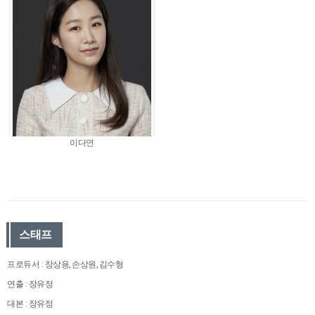
이다연
스태프
프로듀서 : 장상용, 손상원, 김수형
연출 : 장유정
대본 : 장유정