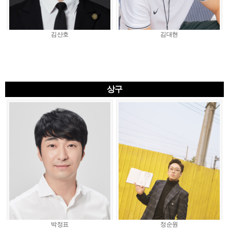
김산호
김대현
상구
박정표
정순원