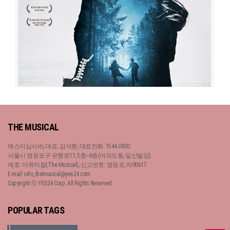
공연장
예술의전당 오페라극장
출연진
유준상
이건명
오만석
엄기준
오종혁
지창욱
김건우
영재
김
지현
최서연
제이민
서현철
이정열
고창석
이진희
김보정
최지호
김산호
박정표
손우민
곽나윤
홍유정
이자영
그날들
THE MUSICAL
공연일시
2020-11-13 ~ 2021-02-07
공연장
충무아트센터 대극장
예스이십사㈜, 대표: 김석환, 대표전화: 1544-3800
출연진
유준상
이건명
정성화
민우혁
온주완
조형균
양요섭
인성
루
서울시 영등포구 은행로11, 5층~6층(여의도동, 일신빌딩)
나
방민아
효은
서현철
이정열
고창석
최지호
김산호
박정표
김호창
임
제호: 더뮤지컬(The Musical), 신고번호: 영등포, 라00617
진아
김보정
이휴
이아진
박도연
이자영
E-mail: info_themusical@yes24.com
Copyright ⓒ YES24 Corp. All Rights Reserved.
POPULAR TAGS