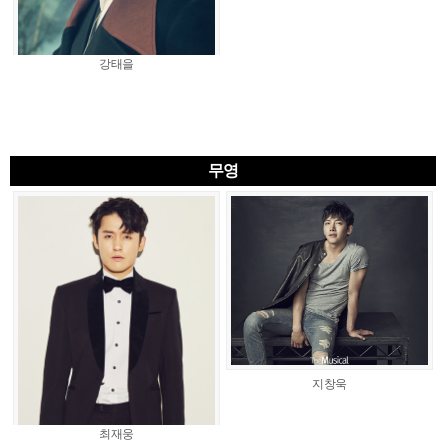
강태을
무영
지창욱
최재웅