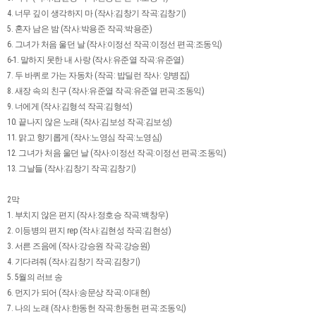
4. 너무 깊이 생각하지 마 (작사:김창기 작곡:김창기)
5. 혼자 남은 밤 (작사:박용준 작곡:박용준)
6. 그녀가 처음 울던 날 (작사:이정선 작곡:이정선 편곡:조동익)
6-1. 말하지 못한 내 사랑 (작사:유준열 작곡:유준열)
7. 두 바퀴로 가는 자동차 (작곡: 밥딜런 작사: 양병집)
8. 새장 속의 친구 (작사:유준열 작곡:유준열 편곡:조동익)
9. 너에게 (작사:김형석 작곡:김형석)
10. 끝나지 않은 노래 (작사:김보성 작곡:김보성)
11. 맑고 향기롭게 (작사:노영심 작곡:노영심)
12. 그녀가 처음 울던 날 (작사:이정선 작곡:이정선 편곡:조동익)
13. 그날들 (작사:김창기 작곡:김창기)
2막
1. 부치지 않은 편지 (작사:정호승 작곡:백창우)
2. 이등병의 편지 rep (작사:김현성 작곡:김현성)
3. 서른 즈음에 (작사:강승원 작곡:강승원)
4. 기다려줘 (작사:김창기 작곡:김창기)
5. 5월의 러브 송
6. 먼지가 되어 (작사:송문상 작곡:이대현)
7. 나의 노래 (작사:한동헌 작곡:한동헌 편곡:조동익)