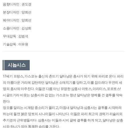
음향디자인 : 권도경
분장디자인 : 양희선
헤어디자인 : 양희선
소품디자인 : 김상희
무대감독 : 김범석
기술감독 : 이유원
시놉시스
17세기 프랑스, 가스코뉴 출신의 촌뜨기 달타냥은 총사가 되기 위해 파리로 온다. 파리
의 아름다운 거리에 감탄하던 달타냥은 소매치기를 당하고, 이를 잡으려다 우연히 세
명의 총사와 마주친다. 이들은 다름 아닌 유명한 삼총사 아토스, 아라미스, 포르토스!
시골뜨기라 비웃는 삼총사와 겁 없는 가스코뉴 청년 달타냥은 명예를 건 결투를 약속
한다.
정오를 알리는 시계탑 종소리가 울리고, 마침내 달타냥과 삼총사는 결투를 시작하려
하는데 돌연 붉은 망토의 사나이들이 나타난다. 이들은 파리 최고의 권력가 리슐리외
추기경의 근위병들이다. 삼총사는 이들과 시비 끝에 결투를 하게 되고, 달타냥은 삼총
사와 하나가 되어 통쾌한 승리를 거둔다.