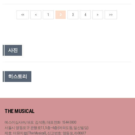
<<
<
1
2
3
4
>
>>
사진
히스토리
THE MUSICAL
예스이십사㈜, 대표: 김석환, 대표전화: 1544-3800
서울시 영등포구 은행로11, 5층~6층(여의도동, 일신빌딩)
제호: 더뮤지컬(The Musical), 신고번호: 영등포, 라00617