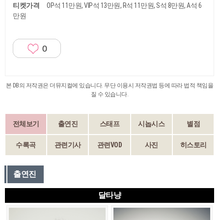
티켓가격
OP석 11만원, VIP석 13만원, R석 11만원, S석 8만원, A석 6
만원
0
본 DB의 저작권은 더뮤지컬에 있습니다. 무단 이용시 저작권법 등에 따라 법적 책임을
질 수 있습니다.
전체보기
출연진
스태프
시놉시스
별점
수록곡
관련기사
관련VOD
사진
히스토리
출연진
달타냥