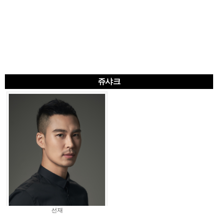
쥬샤크
선재