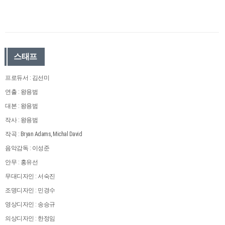
스태프
프로듀서 : 김선미
연출 : 왕용범
대본 : 왕용범
작사 : 왕용범
작곡 : Bryan Adams, Michal David
음악감독 : 이성준
안무 : 홍유선
무대디자인 : 서숙진
조명디자인 : 민경수
영상디자인 : 송승규
의상디자인 : 한정임