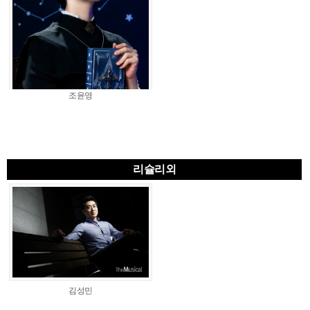
조윤영
리슐리외
김성민