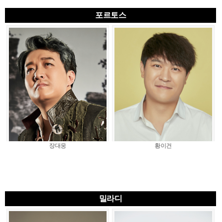
포르토스
장대웅
황이건
밀라디