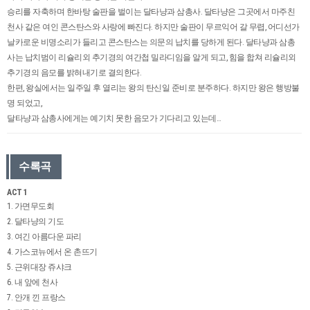
승리를 자축하며 한바탕 술판을 벌이는 달타냥과 삼총사. 달타냥은 그곳에서 마주친
천사 같은 여인 콘스탄스와 사랑에 빠진다. 하지만 술판이 무르익어 갈 무렵, 어디선가
날카로운 비명소리가 들리고 콘스탄스는 의문의 납치를 당하게 된다. 달타냥과 삼총
사는 납치범이 리슐리외 추기경의 여간첩 밀라디임을 알게 되고, 힘을 합쳐 리슐리외
추기경의 음모를 밝혀내기로 결의한다.
한편, 왕실에서는 일주일 후 열리는 왕의 탄신일 준비로 분주하다. 하지만 왕은 행방불
명 되었고,
달타냥과 삼총사에게는 예기치 못한 음모가 기다리고 있는데…
수록곡
ACT 1
1. 가면무도회
2. 달타냥의 기도
3. 여긴 아름다운 파리
4. 가스코뉴에서 온 촌뜨기
5. 근위대장 쥬샤크
6. 내 앞에 천사
7. 안개 낀 프랑스