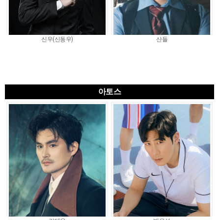
신우(신동우)
산들
아토스