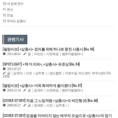
10. 내 앞에 천사
11. 변신
12. 진실
13. 우리는 삼총사
관련기사
[필링비포] <삼총사> 정의를 위해 하나로 뭉친 사총사 [No.94]
2011-08-01
글 | 이민선 | 사진제공 | 엠뮤지컬컴퍼니
[SPOTLIGHT] <잭 더 리퍼>, <삼총사> 유준상 [No.94]
2011-07-25
글 | 김유리 | 사진 | 심주호 | | 장소협찬 | 가로수길 비스코티 하우스(02-576-
3550)
[필링비포] <삼총사> 더욱 화려하게 돌아왔다 [No.87]
2010-12-24
글 | 김유리 | 사진제공 | 엠뮤지컬컴퍼니
[COVER STORY] 처음 그 느낌처럼 <삼총사>의 박건형 (4) [No.68]
2009-05-27
글 | 정세원 | 사진 | 심주호 | |
[COVER STORY] 믿음을 저버리지 않는 배우의 모습으로 <삼총사>의 엄기