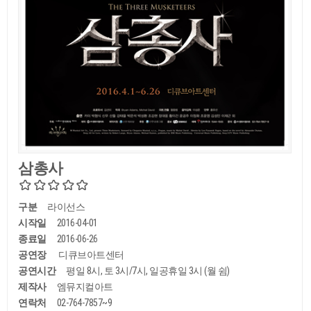
삼총사
구분
라이선스
시작일
2016-04-01
종료일
2016-06-26
공연장
디큐브아트센터
공연시간
평일 8시, 토 3시/7시, 일공휴일 3시 (월 쉼)
제작사
엠뮤지컬아트
연락처
02-764-7857~9