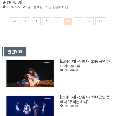
준 (3) [No.68]
2009-05-27
글 | 정세원 | 사진 | 심주호 | |
<<
<
1
2
3
4
5
>
>>
관련VOD
[스테이지] <삼총사> 2016 공연 하
이라이트 1부
2016-04-08
[스테이지] <삼총사> 2013 공연 중
에서 `우리는 하나`
2013-03-19