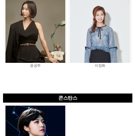
윤공주
이정화
콘스탄스