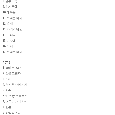
8. 결투약속
9. 의기투합
10. 패싸움
11. 우리는 하나
12. 축배
13. 파리의 낭만
14. 오페라
15. 이사벨
16. 오페라
17. 우리는 하나
ACT 2
1. 생마르그리뜨
2. 검은 그림자
3. 축제
4. 당신은 나의 기사
5. 약속
6. 해적 왕 포르토스
7. 어둠이 가기 전에
8. 탈출
9. 버림받은 나