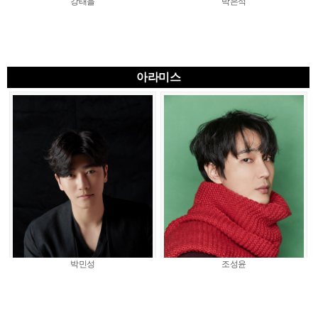
강태을
박은석
아라미스
박민성
조성윤