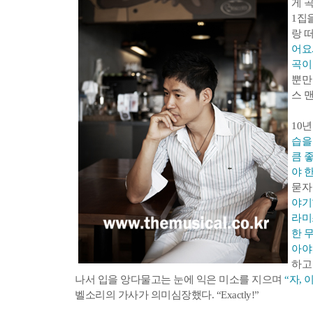
게 
1집
랑 
어요
곡이
뿐만
스 맨
10
습을
큼 
야 
묻
야기
라미
한 
아야
하고
나서 입을 앙다물고는 눈에 익은 미소를 지으며
“자, 
벨소리의 가사가 의미심장했다. “Exactly!”