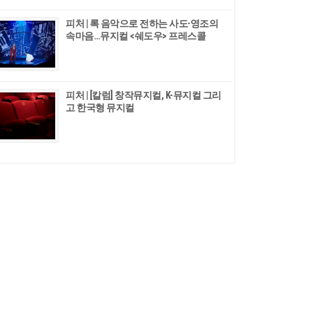
피처 | 록 음악으로 전하는 사도∙영조의
속마음…뮤지컬 <쉐도우> 프레스콜
피처 | [칼럼] 창작뮤지컬, K-뮤지컬 그리
고 한국형 뮤지컬