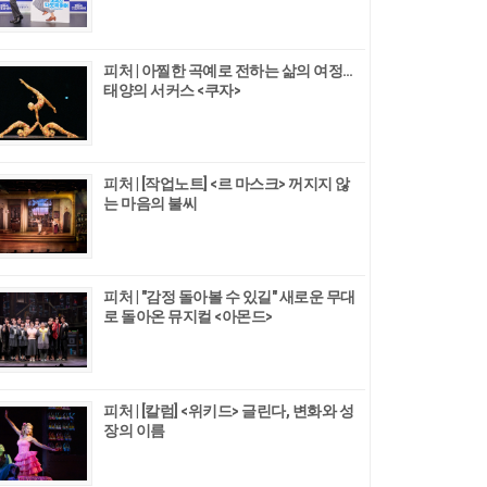
피처 | 아찔한 곡예로 전하는 삶의 여정…
태양의 서커스 <쿠자>
피처 | [작업노트] <르 마스크> 꺼지지 않
는 마음의 불씨
피처 | "감정 돌아볼 수 있길" 새로운 무대
로 돌아온 뮤지컬 <아몬드>
피처 | [칼럼] <위키드> 글린다, 변화와 성
장의 이름