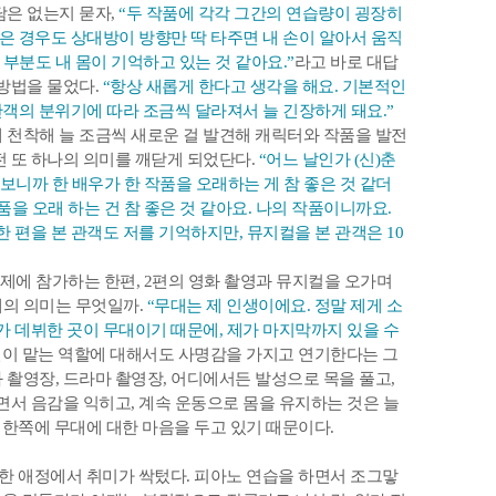
담은 없는지 묻자,
“두 작품에 각각 그간의 연습량이 굉장히
같은 경우도 상대방이 방향만 딱 타주면 내 손이 알아서 움직
부분도 내 몸이 기억하고 있는 것 같아요.”
라고 바로 대답
방법을 물었다.
“항상 새롭게 한다고 생각을 해요. 기본적인
 관객의 분위기에 따라 조금씩 달라져서 늘 긴장하게 돼요.”
 천착해 늘 조금씩 새로운 걸 발견해 캐릭터와 작품을 발전
전 또 하나의 의미를 깨닫게 되었단다.
“어느 날인가 (신)춘
 보니까 한 배우가 한 작품을 오래하는 게 참 좋은 것 같더
품을 오래 하는 건 참 좋은 것 같아요. 나의 작품이니까요.
한 편을 본 관객도 저를 기억하지만, 뮤지컬을 본 관객은 10
제에 참가하는 한편, 2편의 영화 촬영과 뮤지컬을 오가며
의 의미는 무엇일까.
“무대는 제 인생이에요. 정말 제게 소
가 데뷔한 곳이 무대이기 때문에, 제가 마지막까지 있을 수
신이 맡는 역할에 대해서도 사명감을 가지고 연기한다는 그
 촬영장, 드라마 촬영장, 어디에서든 발성으로 목을 풀고,
면서 음감을 익히고, 계속 운동으로 몸을 유
지하는 것은 늘
 한쪽에 무대에 대한 마음을 두고 있기 때문이다.
한 애정에서 취미가 싹텄다. 피아노 연습을 하면서 조그맣