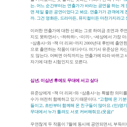
는. 어느 순간부터는 연출가가 바라는 공연을 하는 게 
면 제일 좋은 공연이었다고 봐요. 연출가가 관객에게 
까. 그건 영화든, 드라마든, 뮤지컬이든 마찬가지라고 
이러한 연출가에 대한 신뢰는 그로 하여금 조연과 주연에
지도 못하면서>, <하하하>, <이끼>, <세상에서 가장 
<삼총사>와 <잭 더 리퍼>까지 2000년대 후반에 출
으로 출연하는 작품이 대다수다. 여기서 유준상은 자신
도 않는다. 어쩌면 아직까지는 연출가에 따라 바뀌고 
자기에 대한 시험인지도 모른다.
십년, 이십년 후에도 무대에 서고 싶다
유준상에게 <잭 더 리퍼>와 <삼총사>는 특별한 의미를
수가 여전히 함께하고 있기 때문이다.
“고향에 온 기분
들이고, 초반부터 함께해 온 친구들이 많아요. (민)영기
무대에서 누가 틀려도 서로 커버해줘요.(웃음)”
우연찮게 두 작품이 7월에 동시에 공연되면서, 부득이