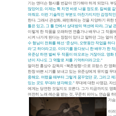
기는 앤더슨 형사를 번갈아 연기해야 하게 되었다. 부
많았어요. 이제는 툭 치면 바로 나올 정도로. 칼싸움 
여줘요. 이런 기술적인 부분도 마찬가지지만 감정적인 
한다. 그래서 관성화, 패턴화되는 것을 지양하기 위한 
틀은 있고, 그 틀 안에서 상대방의 액션에 따라, 그날
이렇게 한 작품을 오래하면 연출가나 배우나 그 작품에
시켜 나가게 된다는 장점이 있다고 말하던 그는 얼마 
수 형님이 전화를 해선 ‘준상아, 오랫동안 작업을 하다
라’고 하더라고요. 이야기를 듣다보니 한 배우가 한 작
유준상 하면 벌써 두 작품이 떠오르는 거잖아요. 영화 
년이 지나도 그 역할로 저를 기억하더라고요.”
얼마전 홍상수 감독의 <북촌방향>으로 프랑스 칸 영화
한창 바쁜 시기를 보내고 있는 유준상에게 뮤지컬 무대
중해요. 어렸을 때부터 그렇게 꿈꾸었던 곳, 그리고 제
있는 곳도 무대라 생각해요.”
무대에 대한 사명감, 자
에게는 당연한 것일지도 모른다. 그가 지금까지도 영화
여전히 노래 레슨을 받는 것, 꾸준히 피아노 연습을 하
가슴
이러