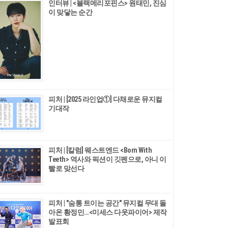
인터뷰 | <블랙메리포핀스> 원태민, 진심
이 맞닿는 순간
피처 | [2025 라인업①] 다채로운 뮤지컬
기대작
피처 | [칼럼] 웨스트엔드 <Born With
Teeth> 역사와 픽션이 깃펜으로, 아니 이
빨로 맞선다
피처 | "숨통 트이는 공간" 뮤지컬 무대 돌
아온 황정민…<미세스 다웃파이어> 제작
발표회