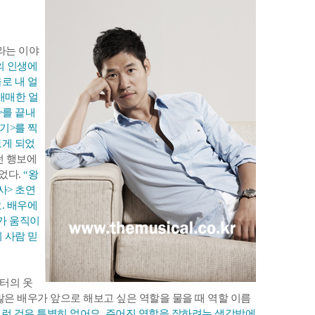
라는 이야
의 인생에
로 내 얼
애매한 얼
>를 끝내
정기>를 찍
보게 되었
던 행보에
었다.
“왕
사> 초연
. 배우에
가 움직이
이 사람 믿
터의 옷
많은 배우가 앞으로 해보고 싶은 역할을 물을 때 역할 이름
그런 것은 특별히 없어요. 주어진 역할을 잘하려는 생각밖에