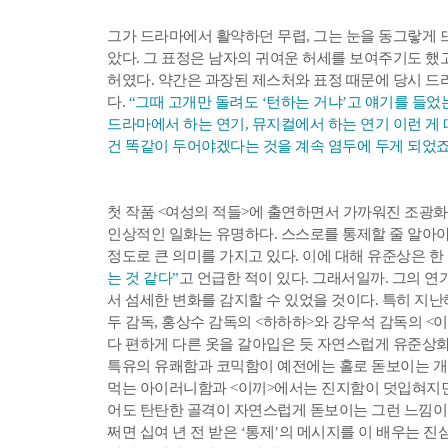
그가 드라마에서 활약하던 무렵, 그는 눈을 동그랗게 
았다. 그 표정은 남자의 귀여운 허세를 보여주기도 했
허였다. 약간은 과장된 제스처와 표정 때문에 당시 드
다.
“그때 고개만 돌려도 ‘턴하는 거냐’고 얘기를 들었
드라마에서 하는 연기, 뮤지컬에서 하는 연기 이런 게
건 똑같이 두어야겠다는 것을 계속 염두에 두게 되었죠
첫 작품 <여성의 적들>에 출연하면서 가까워진 조광화
인상적인 일화는 유명하다. 스스로를 통제할 줄 알아야
정도로 큰 의미를 가지고 있다. 이에 대해 유준상은 
는 것 같다”
고 언급한 적이 있다. 그래서일까. 그의 
서 섬세한 변화를 감지할 수 있었을 것이다. 특히 지난
두 감독, 홍상수 감독의 <하하하>와 강우석 감독의 <
다 편하게 다른 옷을 갈아입은 듯 자연스럽게 유준상화
특유의 유쾌함과 코믹함이 예전에는 홀로 돋보이는 개
먹는 아이러니함과 <이끼>에서는 진지함이 덧입혀지면
어도 탄탄
한 골격이 자연스럽게 돋보이는 그런 느낌이
쩌면 십여 년 전 받은 ‘통제’의 메시지를 이 배우는 진