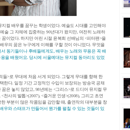
뮤지컬 배우를 꿈꾸는 학생이었다. 예술도 시대를 고민해야
예술 그 자체에 집중하는 90년대가 왔지만, 여전히 노래하
 꿈이었다. 하지만 어린 시절 윤복희 선배님의 <피터팬>을
컬 배우의 꿈은 누구에게 이해를 구할 것이 아니었다. 무엇을
어서 동기들이나 후배들에게도, 배우는 노래와 무용은 꼭 배
무용을 배웠어요. 당시에 서울예대는 뮤지컬 동아리도 있었
 적들>로 무대에 처음 서게 되었다. 그렇게 무대를 향해 한
 택한다. 일정 기간 고정적인 수입이 보장되는 방송국 공채
꿈은 놓지 않았고, 98년에는 <그리스>로 드디어 뮤지컬 무
, <천사의 발톱>(2007), <즐거운 인생>(2008), 그리고 초연
작한 부분이 많은 작품임을 감안할 때, 출연작의 대부분을 창
배우와 스태프가 만들어서 뭔가를 펼칠 수 있는 것들이 있