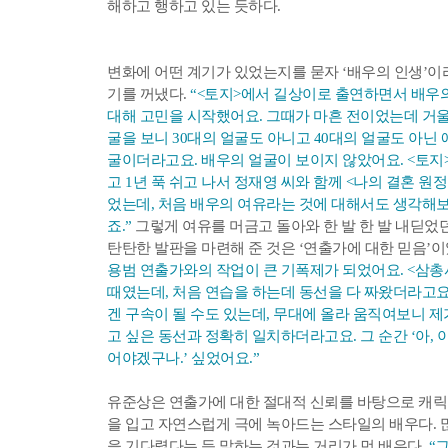
해하고 행하고 있는 듯하다.
변화에 어떤 계기가 있었는지를 묻자 ‘배우의 인생’이
기를 꺼냈다.
“<토지>에서 길상이로 출연하면서 배우
대해 고민을 시작했어요. 그때가 마흔 전이었는데 거울
굴을 보니 30대의 얼굴도 아니고 40대의 얼굴도 아닌 
굴이더라고요. 배우의 얼굴이 보이지 않았어요. <토지
고 1년 푹 쉬고 나서 정재영 씨와 함께 <나의 결혼 원
었는데, 처음 배우의 여유라는 것에 대해서도 생각해
죠.”
그렇게 여유를 머금고 돌아와 한 발 한 발 내딛었
탄탄한 발판을 마련해 준 것은 ‘연출가에 대한 믿음’이
용범 연출가와의 작업이 큰 기폭제가 되었어요. <삼총
때였는데, 처음 연습을 하는데 동선을 다 짜왔더라고요
겐 구속이 될 수도 있는데, 무대에 올라 움직여보니 제
고 싶은 동선과 정확히 일치하더라고요. 그 순간 ‘아, 
어야겠구나.’ 싶었어요.”
유준상은 연출가에 대한 절대적 신뢰를 바탕으로 캐릭
을 입고 자연스럽게 극에 녹아드는 스타일의 배우다. 
을 기다렸다는 듯 말하는 것과는 거리가 먼 배우다.
“