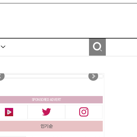
Y
SPONSORED ADVERT
인기순