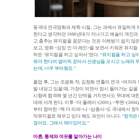
동국대 연극영화과 재학 시절, 그는 과에서 유일하게 
한다고 생각하던 1980년대가 지나가고 예술이 개인과 
고 춤추는 뮤지컬을 꿈꾼다는 것은 이해받기 쉽지 않은
보고, 영화 <싱잉 인 더 레인>을 보면서 키워온 뮤지
하든 ‘뮤지컬을 하고 싶어서’였다.
“뮤지컬을 하고 싶
워야 한다며 얼마씩 걷어서 선생님들 모시고 노래와 
는데, 너무 부러웠죠.”
졸업 후, 그는 조광화 작, 김창화 연출의 연극 <여자의
발 내딛고 있을 때, 가장이 되면서 잠시 돌아가는 길을
시험에 합격해 몇 년간 단역을 거치면서도 무대에 대한 
대에 서게 된다. 이후 <더 플레이>(2001), <투맨>(2004)
부터 참여한 <잭 더 리퍼>나 <삼총사>도 국내에서 창
작뮤지컬로 채우고 있다 해도 과언이 아니다.
“창작은 
잖아요. 그래서 재미있어요.”
마흔, 통제와 여유를 알아가는 나이