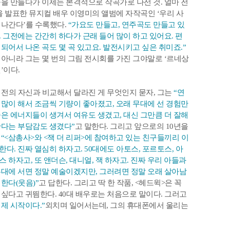
곡을 만들다가 이제는 본격적으로 작곡가로 나선 것. 얼마 전
을 발표한 뮤지컬 배우 이영미의 앨범에 자작곡인 ‘우리 사
떠나간다’를 수록했다.
“가요도 만들고, 연주곡도 만들고 있
. 그전에는 간간히 하다가 근래 들어 많이 하고 있어요. 편
 되어서 나온 곡도 몇 곡 있고요. 발전시키고 싶은 취미죠.”
 아니라 그는 몇 번의 그림 전시회를 가진 그야말로 ‘르네상
’이다.
년 전의 자신과 비교해서 달라진 게 무엇인지 묻자, 그는
“연
 많이 해서 조금씩 기량이 좋아졌고, 오래 무대에 선 경험만
좋은 에너지들이 생겨서 여유도 생겼고, 대신 그만큼 더 잘해
한다는 부담감도 생겼다”
고 말한다. 그리고 앞으로의 10년을
자
“<삼총사>와 <잭 더 리퍼>에 참여하고 있는 친구들끼리 이
한다. 진짜 열심히 하자고. 50대에도 아토스, 포르토스, 아
스 하자고, 또 앤더슨, 대니얼, 잭 하자고. 진짜 우리 아들과
무대에 서면 정말 예술이겠지만, 그러려면 정말 오래 살아남
 한다(웃음)”
고 답한다. 그리고 딱 한 작품, <헤드윅>은 꼭
 싶다고 귀띔한다. 40대 배우로는 처음으로 말이다. 그러고
이제 시작이다.”
외치며 일어서는데, 그의 휴대폰에서 울리는