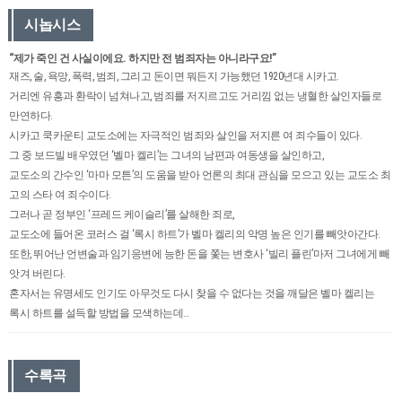
시놉시스
“제가 죽인 건 사실이에요. 하지만 전 범죄자는 아니라구요!”
재즈, 술, 욕망, 폭력, 범죄, 그리고 돈이면 뭐든지 가능했던 1920년대 시카고.
거리엔 유흥과 환락이 넘쳐나고, 범죄를 저지르고도 거리낌 없는 냉혈한 살인자들로
만연하다.
시카고 쿡카운티 교도소에는 자극적인 범죄와 살인을 저지른 여 죄수들이 있다.
그 중 보드빌 배우였던 ‘벨마 켈리’는 그녀의 남편과 여동생을 살인하고,
교도소의 간수인 ‘마마 모튼’의 도움을 받아 언론의 최대 관심을 모으고 있는 교도소 최
고의 스타 여 죄수이다.
그러나 곧 정부인 ‘프레드 케이슬리’를 살해한 죄로,
교도소에 들어온 코러스 걸 ‘록시 하트’가 벨마 켈리의 악명 높은 인기를 빼앗아간다.
또한, 뛰어난 언변술과 임기응변에 능한 돈을 쫓는 변호사 ‘빌리 플린’마저 그녀에게 빼
앗겨 버린다.
혼자서는 유명세도 인기도 아무것도 다시 찾을 수 없다는 것을 깨달은 벨마 켈리는
록시 하트를 설득할 방법을 모색하는데…
수록곡