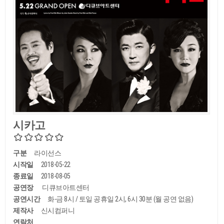
시카고
구분
라이선스
시작일
2018-05-22
종료일
2018-08-05
공연장
디큐브아트센터
공연시간
화-금 8시 / 토일 공휴일 2시, 6시 30분 (월 공연 없음)
제작사
신시컴퍼니
연락처