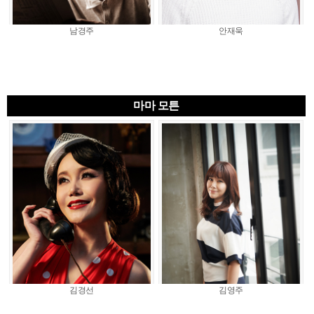
남경주
안재욱
마마 모튼
김경선
김영주