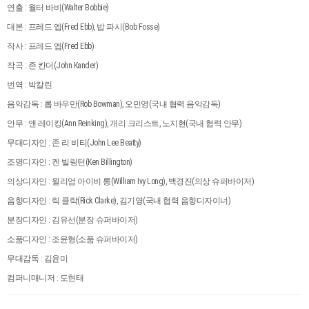
연출 : 월터 바비(Walter Bobbie)
대본 : 프레드 엡(Fred Ebb), 밥 파시(Bob Fosse)
작사 : 프레드 엡(Fred Ebb)
작곡 : 존 칸더(John Kander)
번역 : 박칼린
음악감독 : 롭 바우만(Rob Bowman), 오민영(국내 협력 음악감독)
안무 : 앤 레이킹(Ann Reinking), 개리 크리스트, 노지현(국내 협력 안무)
무대디자인 : 존 리 비티(John Lee Beatty)
조명디자인 : 켄 빌링턴(Ken Billington)
의상디자인 : 윌리엄 아이비 롱(William Ivy Long), 백경진(의상 슈퍼바이저)
음향디자인 : 릭 클락(Rick Clarke), 김기영(국내 협력 음향디자이너)
분장디자인 : 김유선(분장 슈퍼바이저)
소품디자인 : 조윤형(소품 슈퍼바이저)
무대감독 : 김윤미
컴퍼니매니저 : 도현태