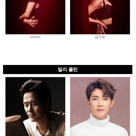
아이비
김지우
빌리 플린