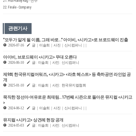
21. Hot Honey Rag - 연주
22. Finale - Company
관련기사
"모두가 알게 될 이름, 그래 바로..." 아이비, <시카고>로 브로드웨이 진출
2026-07-16
글 | 이솔희 | 사진 | 신시컴퍼니 | |
아이비, 브로드웨이 <시카고> 무대 오른다
2026-06-10
글: 이솔희 | 사진: 신시컴퍼니
제9회 한국뮤지컬어워즈, <시카고> <라흐 헤스트> 등 축하공연 라인업 공
개
2025-01-10
글: 이솔희 | 사진: 한국뮤지컬협회
묵직한 정선아∙여유로운 최재림…17번째 시즌으로 돌아온 뮤지컬 <시카고
>
2024-06-12
글 | 이솔희 | 사진 | 신시컴퍼니 | |
뮤지컬 <시카고> 상견례 현장 공개
2024-05-03
글: 이솔희 | 사진: 신시컴퍼니