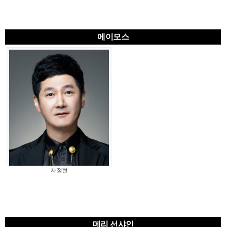
에이모스
차정현
메리 선샤인