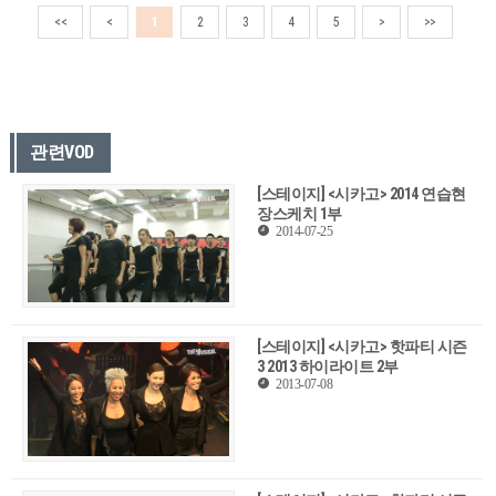
<<
<
1
2
3
4
5
>
>>
관련VOD
[스테이지] <시카고> 2014 연습현
장스케치 1부
2014-07-25
[스테이지] <시카고> 핫파티 시즌
3 2013 하이라이트 2부
2013-07-08