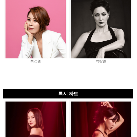
최정원
박칼린
록시 하트