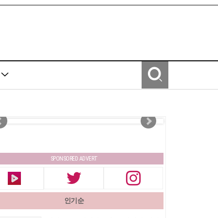
Y
SPONSORED ADVERT
인기순