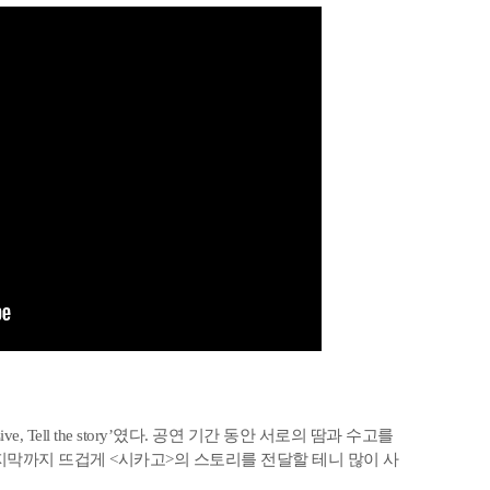
e, Tell the story’였다. 공연 기간 동안 서로의 땀과 수고를
지막까지 뜨겁게 <시카고>의 스토리를 전달할 테니 많이 사