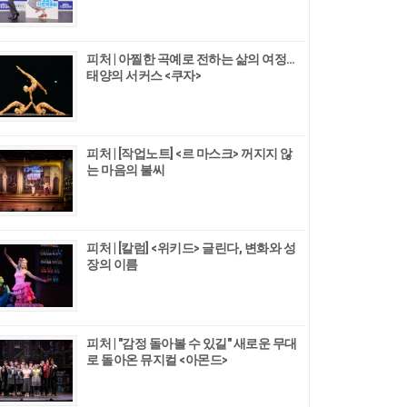
피처 | 아찔한 곡예로 전하는 삶의 여정…
태양의 서커스 <쿠자>
피처 | [작업노트] <르 마스크> 꺼지지 않
는 마음의 불씨
피처 | [칼럼] <위키드> 글린다, 변화와 성
장의 이름
피처 | "감정 돌아볼 수 있길" 새로운 무대
로 돌아온 뮤지컬 <아몬드>