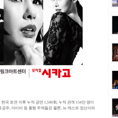
한국 초연 이후 누적 공연 1,500회, 누적 관객 154만 명이
윤공주, 아이비 등 흥행 주역들은 물론, 뉴 캐스트 정선아와