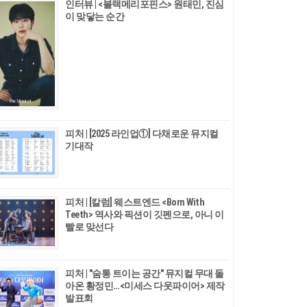
인터뷰 | <블랙메리포핀스> 원태민, 진심
이 맞닿는 순간
피처 | [2025 라인업①] 다채로운 뮤지컬
기대작
피처 | [칼럼] 웨스트엔드 <Born With
Teeth> 역사와 픽션이 깃펜으로, 아니 이
빨로 맞선다
피처 | "숨통 트이는 공간" 뮤지컬 무대 돌
아온 황정민…<미세스 다웃파이어> 제작
발표회