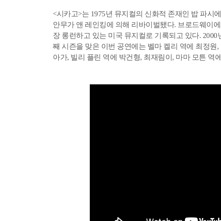
<시카고>는 1975년 뮤지컬의 신화적 존재인 밥 파시에
안무가 앤 레인킹에 의해 리바이벌됐다. 브로드웨이에서 
장 롱런하고 있는 미국 뮤지컬로 기록되고 있다. 200
째 시즌을 맞은 이번 공연에는 벨마 켈리 역에 최정원, 
아가, 빌리 플린 역에 박건형, 최재림이, 마마 모튼 역