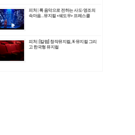
피처 | 록 음악으로 전하는 사도∙영조의
속마음…뮤지컬 <쉐도우> 프레스콜
피처 | [칼럼] 창작뮤지컬, K-뮤지컬 그리
고 한국형 뮤지컬