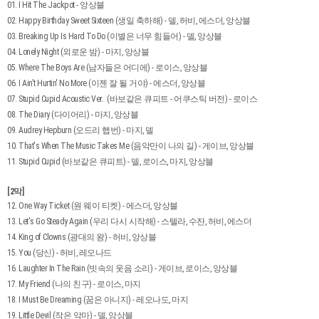
01. I Hit The Jackpot - 앙상블
02. Happy Birthday Sweet Sixteen (생일 축하해) - 델, 허비, 에스더, 앙상블
03. Breaking Up Is Hard To Do (이별은 너무 힘들어) - 델, 앙상블
04. Lonely Night (외로운 밤) - 마지, 앙상블
05. Where The Boys Are (남자들은 어디에) - 로이스, 앙상블
06. I Ain't Hurtin' No More (이젠 잘 될 거야) - 에스더, 앙상블
07. Stupid Cupid Acoustic Ver. (바보같은 큐피트 - 어쿠스틱 버전) - 로이스
08. The Diary (다이어리) - 마지, 앙상블
09. Audrey Hepburn (오드리 햅번) - 마지, 델
10. That's When The Music Takes Me (음악만이 나의 길) - 게이브, 앙상블
11. Stupid Cupid (바보같은 큐피트) - 델, 로이스, 마지, 앙상블
[2막]
12. One Way Ticket (원 웨이 티켓) - 에스더, 앙상블
13. Let's Go Steady Again (우리 다시 시작해) - 스텔라, 수잔, 허비, 에스더
14. King of Clowns (광대의 왕) - 허비, 앙상블
15. You (당신) - 허비, 레오나드
16. Laughter In The Rain (빗속의 웃음 소리) - 게이브, 로이스, 앙상블
17. My Friend (나의 친구) - 로이스, 마지
18. I Must Be Dreaming (꿈은 아니지) - 레오나도, 마지
19. Little Devil (작은 악마) - 델, 앙상블