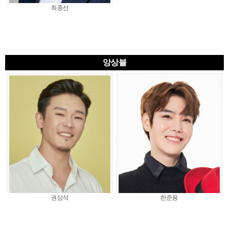
최종선
앙상블
권상석
한준용