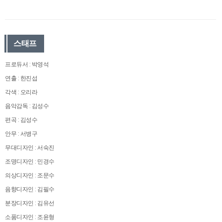
스태프
프로듀서 : 박영석
연출 : 한진섭
각색 : 오리라
음악감독 : 김성수
편곡 : 김성수
안무 : 서병구
무대디자인 : 서숙진
조명디자인 : 민경수
의상디자인 : 조문수
음향디자인 : 김필수
분장디자인 : 김유선
소품디자인 : 조윤형