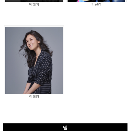
박해미
김선경
이혜경
델