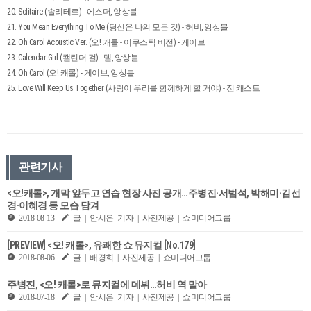
20. Solitaire (솔리테르) - 에스더, 앙상블
21. You Mean Everything To Me (당신은 나의 모든 것) - 허비, 앙상블
22. Oh Carol Acoustic Ver. (오! 캐롤 - 어쿠스틱 버전) - 게이브
23. Calendar Girl (캘린더 걸) - 델, 앙상블
24. Oh Carol (오! 캐롤) - 게이브, 앙상블
25. Love Will Keep Us Together (사랑이 우리를 함께하게 할 거야) - 전 캐스트
관련기사
<오!캐롤>, 개막 앞두고 연습 현장 사진 공개…주병진·서범석, 박해미·김선
경·이혜경 등 모습 담겨
2018-08-13
글 | 안시은 기자 | 사진제공 | 쇼미디어그룹
[PREVIEW] <오! 캐롤>, 유쾌한 쇼 뮤지컬 [No.179]
2018-08-06
글 | 배경희 | 사진제공 | 쇼미디어그룹
주병진, <오! 캐롤>로 뮤지컬에 데뷔…허비 역 맡아
2018-07-18
글 | 안시은 기자 | 사진제공 | 쇼미디어그룹