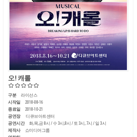
오! 캐롤
구분
라이선스
시작일
2018-08-16
종료일
2018-10-21
공연장
디큐브아트센터
공연시간
화,목,금 8시 / 수 3시,8시 / 토 3시, 7시 / 일 3시
제작사
쇼미디어그룹