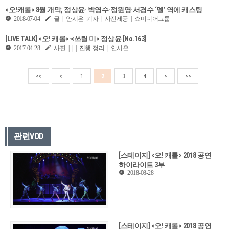
<오!캐롤> 8월 개막, 정상윤· 박영수·정원영·서경수 ‘델’ 역에 캐스팅
2018-07-04
글 | 안시은 기자 | 사진제공 | 쇼미디어그룹
[LIVE TALK] <오! 캐롤>·<쓰릴 미> 정상윤 [No.163]
2017-04-28
사진 | | | 진행·정리 | 안시은
<<
<
1
2
3
4
>
>>
관련VOD
[스테이지] <오! 캐롤> 2018 공연
하이라이트 3부
2018-08-28
[스테이지] <오! 캐롤> 2018 공연