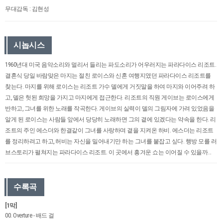
무대감독 : 김현성
시놉시스
1960년대 미국 음악소리와 멀리서 들리는 파도소리가 어우러지는 파라다이스 리조트.
결혼식 당일 바람맞은 마지는 절친 로이스와 신혼 여행지였던 파라다이스 리조트를
찾는다. 마지를 위해 로이스는 리조트 가수 델에게 거짓말을 하여 마지와 이어주려 하
고, 델은 헛된 희망을 가지고 마지에게 접근한다. 리조트의 직원 게이브는 로이스에게
반하고, 그녀를 위한 노래를 작곡한다. 게이브의 실력이 델의 그림자에 가려 있었음을
알게 된 로이스는 사람들 앞에서 당당히 노래하면 그의 곁에 있겠다는 약속을 한다. 리
조트의 주인 에스더와 한결같이 그녀를 사랑하며 곁을 지켜온 하비. 에스더는 리조트
를 정리하려고 하고, 허비는 자신을 밀어내기만 하는 그녀를 붙잡고 싶다. 행방 모를 러
브스토리가 펼쳐지는 파라다이스 리조트. 이 곳에서 흥겨운 쇼는 이어질 수 있을까...
수록곡
[1막]
00. Overture - 배드 걸