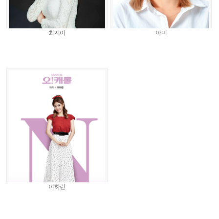
최지이
아미
이하린