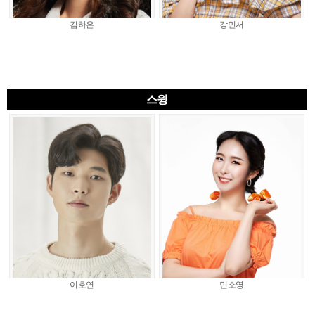
김하은
강민서
스윙
이호연
민소영