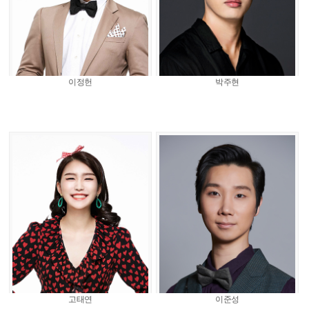
이정헌
박주현
고태연
이준성