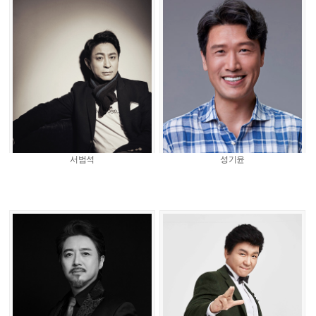
서범석
성기윤