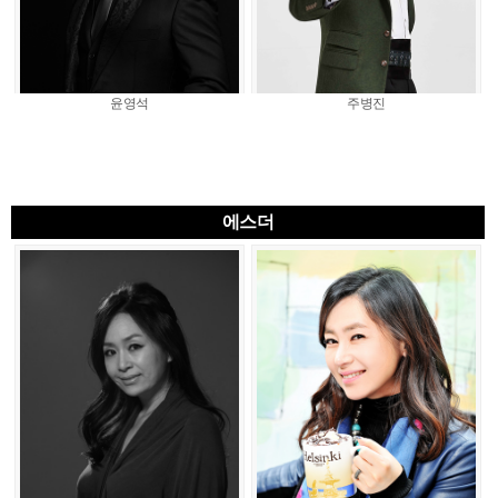
윤영석
주병진
에스더