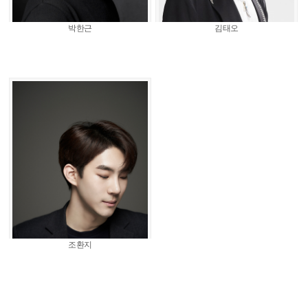
박한근
김태오
조환지