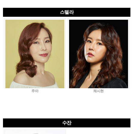
스텔라
주아
채시현
수잔