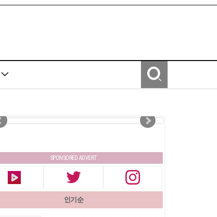
Y
SPONSORED ADVERT
인기순