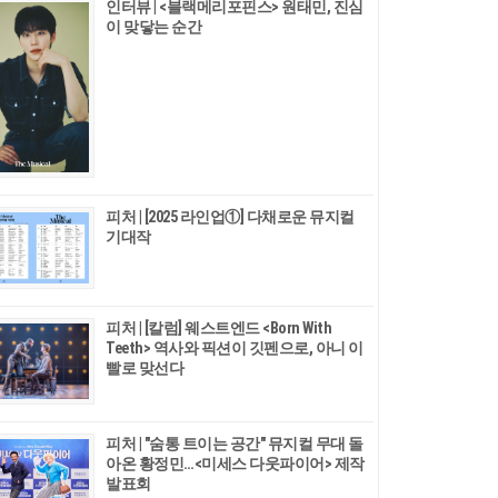
인터뷰 | <블랙메리포핀스> 원태민, 진심
이 맞닿는 순간
피처 | [2025 라인업①] 다채로운 뮤지컬
기대작
피처 | [칼럼] 웨스트엔드 <Born With
Teeth> 역사와 픽션이 깃펜으로, 아니 이
빨로 맞선다
피처 | "숨통 트이는 공간" 뮤지컬 무대 돌
아온 황정민…<미세스 다웃파이어> 제작
발표회