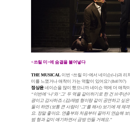
<쓰릴 미>에 숨결을 불어넣다
THE MUSICAL
이번 <쓰릴 미>에서 네이슨(나)과 리처
미를 느꼈거나 애착이 가는 역할이 있어요? (lhi0707)
정상윤
네이슨을 많이 했으니까 네이슨 역에 더 애착이
“이번에 ‘나’와 ‘그’ 두 역을 같이하기로 한 건 10주년
광이고 감사하죠. (김)재범 형이랑 같이 공연하고 싶은
둘이 하면 (보통 큰 사람이 ‘그’를 해서) 보기에 제 체
요. 정말 좋아요. 연출부와 처음부터 끝까지 연습해 
범 형과 같이 얘기하면서 금방 만들 거예요.”