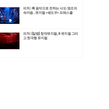
피처 | 록 음악으로 전하는 사도∙영조의
속마음…뮤지컬 <쉐도우> 프레스콜
피처 | [칼럼] 창작뮤지컬, K-뮤지컬 그리
고 한국형 뮤지컬