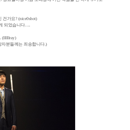
요? (nice0shot)
불게 되었습니다….
lllray)
 연장자분들께는 죄송합니다.)