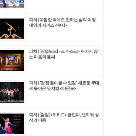
피처 | 아찔한 곡예로 전하는 삶의 여정…
태양의 서커스 <쿠자>
피처 | [작업노트] <르 마스크> 꺼지지 않
는 마음의 불씨
피처 | "감정 돌아볼 수 있길" 새로운 무대
로 돌아온 뮤지컬 <아몬드>
피처 | [칼럼] <위키드> 글린다, 변화와 성
장의 이름