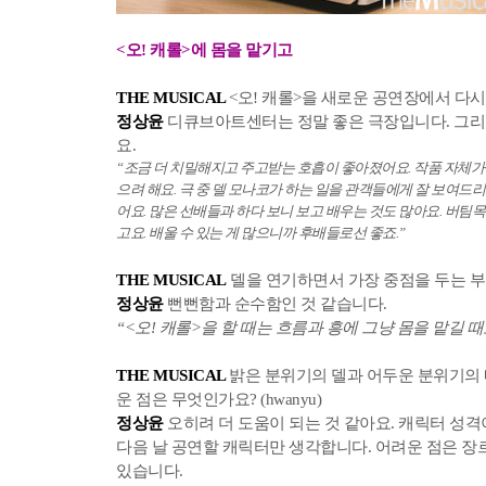
<오! 캐롤>에 몸을 맡기고
THE MUSICAL
<오! 캐롤>을 새로운 공연장에서 다시 하고
정상윤
디큐브아트센터는 정말 좋은 극장입니다. 그리
요.
“조금 더 치밀해지고 주고받는 호흡이 좋아졌어요. 작품 자체가
으려 해요. 극 중 델 모나코가 하는 일을 관객들에게 잘 보여드
어요. 많은 선배들과 하다 보니 보고 배우는 것도 많아요. 버팀
고요. 배울 수 있는 게 많으니까 후배들로선 좋죠.”
THE MUSICAL
델을 연기하면서 가장 중점을 두는 부분은 
정상윤
뻔뻔함과 순수함인 것 같습니다.
“<오! 캐롤>을 할 때는 흐름과 흥에 그냥 몸을 맡길 때
THE MUSICAL
밝은 분위기의 델과 어두운 분위기의 
운 점은 무엇인가요? (hwanyu)
정상윤
오히려 더 도움이 되는 것 같아요. 캐릭터 성
다음 날 공연할 캐릭터만 생각합니다. 어려운 점은 장
있습니다.