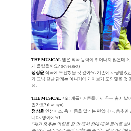
THE MUSICAL
델은 작곡 능력이 뛰어나지 않은데 게
게 올랐을까요? (loveeshot)
정상윤
작곡에 도전했을 것 같아요. 기존에 사랑받았던
가 그냥 끝날 관계는 아니기에 게이브가 도와줬을 것 
요.
THE MUSICAL
<오! 캐롤> 커튼콜에서 추는 춤이 날
인가요? (hwanyu)
정상윤
인생이죠. 흥에 몸을 맡기는 편입니다. 춤추면
니다. 뻥이에요!
“제가 춤추는 역할을 잘 안 해서 춤에 대해 물어들 보시
좋은데 ‘음주가무’ 중에 무(舞)를 즐기는 편은 아니에