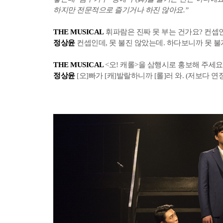
하지만 전문적으로 즐기거나 하진 않아요.”
THE MUSICAL
휘파람은 진짜 못 부는 건가요? 컨셉인 건가
정상윤
컨셉인데, 못 불진 않았는데. 하다보니까 못 
THE MUSICAL
<오! 캐롤>을 삼행시로 홍보해 주세요. (lll
정상윤
[오]빠가 [캐]발랄하니까 [롤]러 와. (저보다