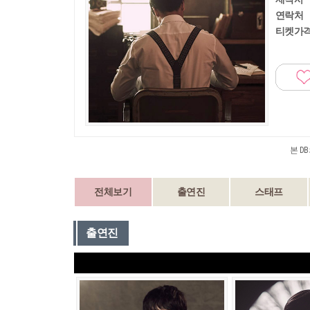
연락처
티켓가
본 D
전체보기
출연진
스태프
출연진