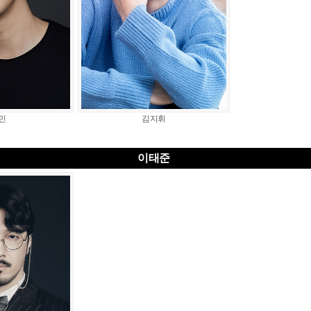
민
김지휘
이태준