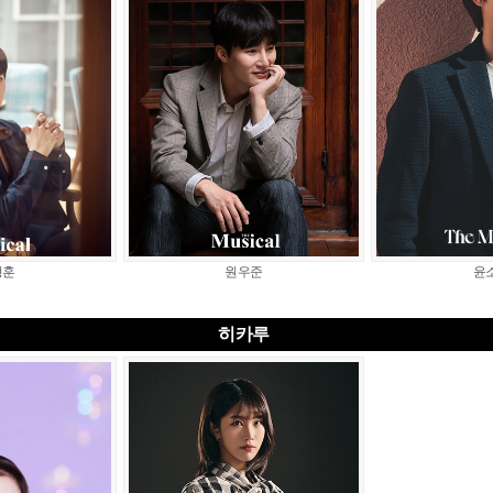
형훈
원우준
윤
히카루