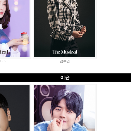
어라
김수연
이윤