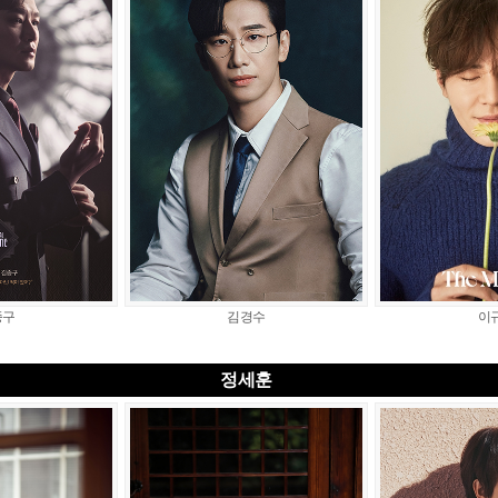
종구
김경수
이
정세훈