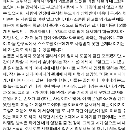
때마다 권위적인 아버지 아래서 외로움을 느꼈을 어린 시절의 네 모습이
보였어. 나는 감사하게도 부모님의 사랑에 대해 되짚어 보지 않고 자랄
수 있었지만, 사랑과 인정에 무심한 부모에게 상처받아 마음이 구겨진 채
어른이 된 사람들을 여럿 알고 있어. 네가 소중한 원고를 망가뜨린 애들
때문에 억울하게 학교에서 쫓겨나 집으로 돌아갔던 날, 너를 더욱더 외롭
게 만들었던 네 아버지를 너는 앞으로 결코 쉽게 용서하기 힘들겠지. 하
지만 나는 네가 더 늦기 전에 아버지와 화해하길 바라는 마음이야. 그래
야 마음 한구석에서 스스로를 아무에게도 사랑받지 못한 존재라 여기는
네 자신과도 화해할 수 있을 테니까.
슬픔은 사람마다 모양이 달라서 이게 얼마나 도움이 될진 모르겠지만, 시
간이 허락할 때 리베카 솔닛이라는 작가가 쓴 에세이 『멀고도 가까운』
을 읽어보길 바라. 어머니에 대한 이야기로 시작해서 인생을 말하는 책인
데, 작가는 자신과 어머니의 관계에 대해 이렇게 설명해. “어떤 어머니에
게, 내 어머니에게, 딸은 나눗셈이지만, 아들은 곱셈이다. 어머니의 분노
를 불러일으킨 건 나의 어떤 행동이 아니라, 그냥 나라는 존재, 나의 성별
과 외모, 그리고 내가 어머니를 완성시켜줄 기적이 되지 못하고 그녀를
분열시키는 존재가 되었다는 사실이다.” 맞아, 이 책은 엄마와 애증 관계
였던 딸이 여성 대 여성으로 어머니를 이해하고 용서하게 되는 이야기야.
그렇기 때문에 오직 이 세상에 ‘딸’로 나고 자란 이들만이 깊이 이해할 수
있는 책이기도 하지. 하지만 사소한 소재에서 이야기를 끄집어내는 스토
리텔링 방식은 작가인 네게 영감을 줄 것 같아. 그리고 네가 앞으로 써 내
려갈 소설이 오래도록 사람들에게 읽히기 위해서는 이 작가가 하는 말에