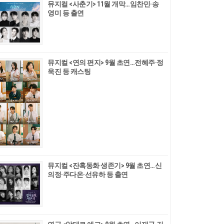
뮤지컬 <사춘기> 11월 개막…임찬민·송
영미 등 출연
뮤지컬 <연의 편지> 9월 초연…전혜주·정
욱진 등 캐스팅
뮤지컬 <잔혹동화 생존기> 9월 초연…신
의정·주다온·선유하 등 출연