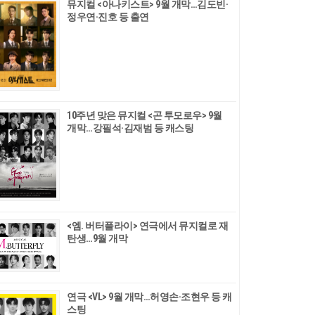
뮤지컬 <아나키스트> 9월 개막…김도빈·
정우연·진호 등 출연
10주년 맞은 뮤지컬 <곤 투모로우> 9월
개막…강필석·김재범 등 캐스팅
<엠. 버터플라이> 연극에서 뮤지컬로 재
탄생…9월 개막
연극 <VL> 9월 개막…허영손·조현우 등 캐
스팅