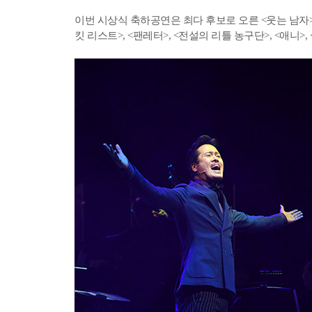
이번 시상식 축하공연은 최다 후보로 오른 <웃는 남자>를 
킷 리스트>, <팬레터>, <전설의 리틀 농구단>, <애니