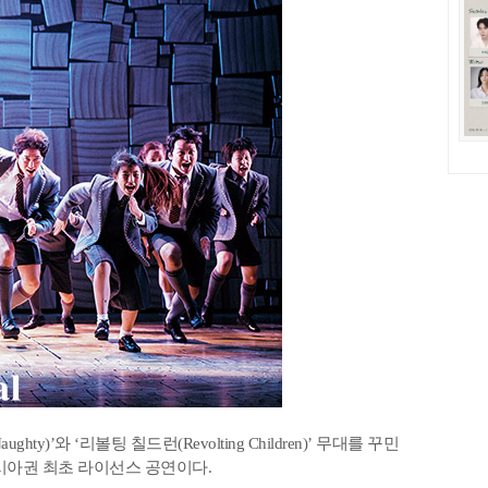
)’와 ‘리볼팅 칠드런(Revolting Children)’ 무대를 꾸민
시아권 최초 라이선스 공연이다.