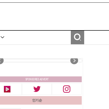
Y
SPONSORED ADVERT
인기순