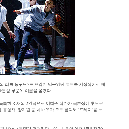
설의 리틀 농구단>도 뜨겁게 달구었던 코트를 시상식에서 재
극본상 부문에 이름을 올렸다.
독특한 소재의 2인극으로 이희준 작가가 극본상에 후보로
 유성재, 양지원 등 네 배우가 모두 참여해 ‘프레디’를 노
1호선> 무대가 펼쳐진다. 1994년 초연 이후 15년 간 70