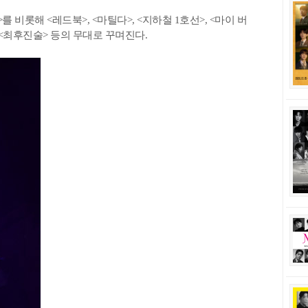
비롯해 <레드북>, <마틸다>, <지하철 1호선>, <마이 버
>, <최후진술> 등의 무대로 꾸며진다.