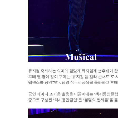
뮤지컬 축제라는 의미에 걸맞게 뮤지컬계 선후배가 함
후배 열 명이 같이 꾸미는 ‘뮤지컬 탭 갈라 콘서트’로 
탭댄스를 공연한다. 남경주는 시상식을 축하하고 후배
공연 때마다 뜨거운 호응을 이끌어내는 ‘섹시동안클럽’ 
종으로 구성된 ‘섹시동안클럽’은 ‘불멸의 형제들’을 