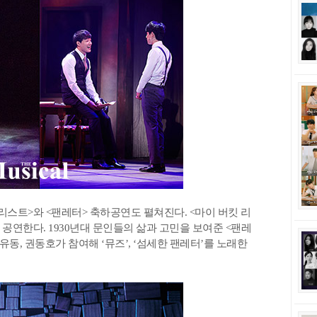
리스트>와 <팬레터> 축하공연도 펼쳐진다. <마이 버킷 리
공연한다. 1930년대 문인들의 삶과 고민을 보여준 <팬레
손유동, 권동호가 참여해 ‘뮤즈’, ‘섬세한 팬레터’를 노래한