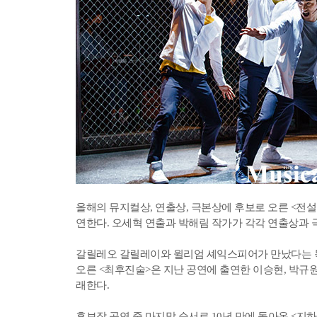
올해의 뮤지컬상, 연출상, 극본상에 후보로 오른 <전
연한다. 오세혁 연출과 박해림 작가가 각각 연출상과 
갈릴레오 갈릴레이와 윌리엄 셰익스피어가 만났다는 
오른 <최후진술>은 지난 공연에 출연한 이승현, 박규원,
래한다.
후보작 공연 중 마지막 순서로 10년 만에 돌아온 <지하철 