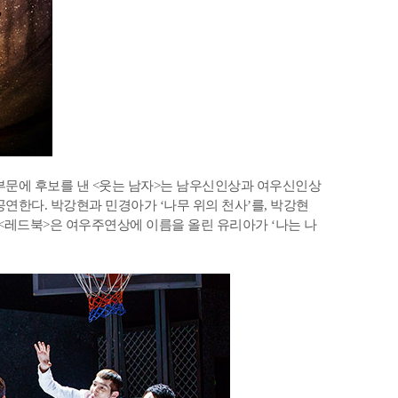
 부문에 후보를 낸 <웃는 남자>는 남우신인상과 여우신인상
연한다. 박강현과 민경아가 ‘나무 위의 천사’를, 박강현
른 <레드북>은 여우주연상에 이름을 올린 유리아가 ‘나는 나