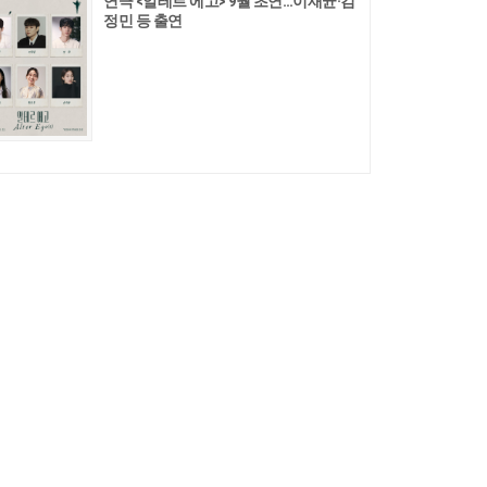
연극 <알테르 에고> 9월 초연…이재균·김
정민 등 출연