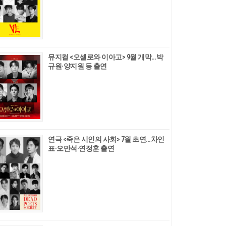
뮤지컬 <오셀로와 이아고> 9월 개막…박
규원·양지원 등 출연
연극 <죽은 시인의 사회> 7월 초연…차인
표·오만석·연정훈 출연