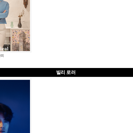
환희
빌리 로러