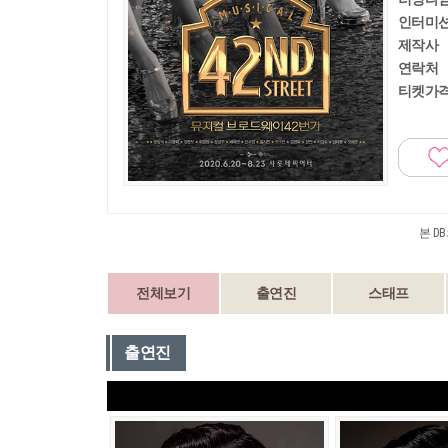
인터미
제작사
연락처
티켓가
본 D
전체보기
출연진
스태프
출연진