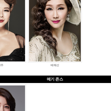
영주
배해선
메기 존스