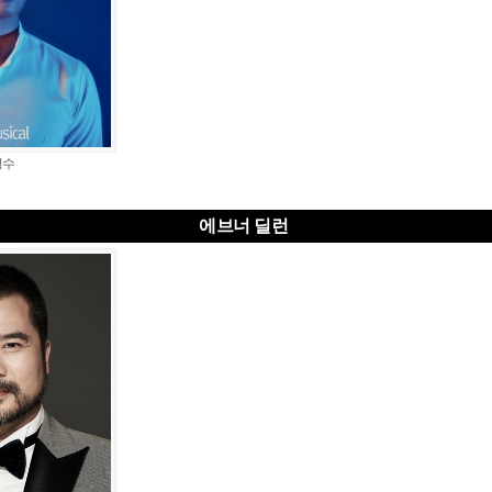
경수
에브너 딜런