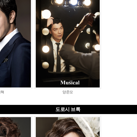
종혁
양준모
도로시 브록