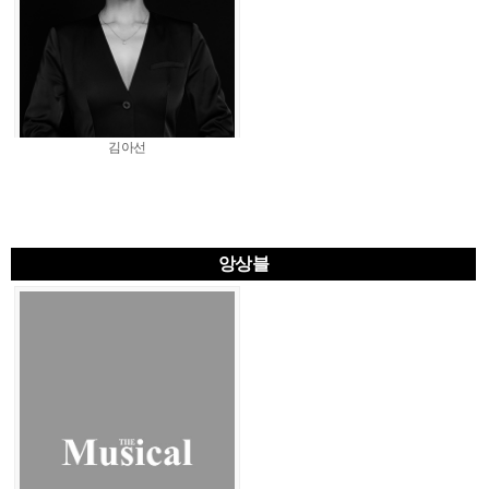
김아선
앙상블