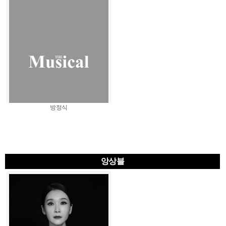
방정식
앙상블