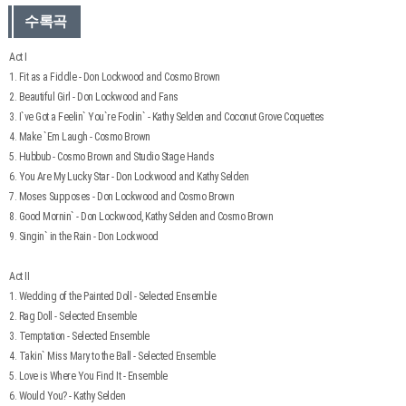
수록곡
Act I
1. Fit as a Fiddle - Don Lockwood and Cosmo Brown
2. Beautiful Girl - Don Lockwood and Fans
3. I`ve Got a Feelin` You`re Foolin` - Kathy Selden and Coconut Grove Coquettes
4. Make `Em Laugh - Cosmo Brown
5. Hubbub - Cosmo Brown and Studio Stage Hands
6. You Are My Lucky Star - Don Lockwood and Kathy Selden
7. Moses Supposes - Don Lockwood and Cosmo Brown
8. Good Mornin` - Don Lockwood, Kathy Selden and Cosmo Brown
9. Singin` in the Rain - Don Lockwood
Act II
1. Wedding of the Painted Doll - Selected Ensemble
2. Rag Doll - Selected Ensemble
3. Temptation - Selected Ensemble
4. Takin` Miss Mary to the Ball - Selected Ensemble
5. Love is Where You Find It - Ensemble
6. Would You? - Kathy Selden