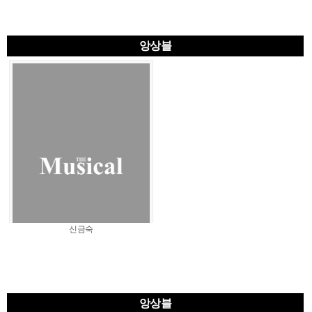
앙상블
신금숙
앙상블