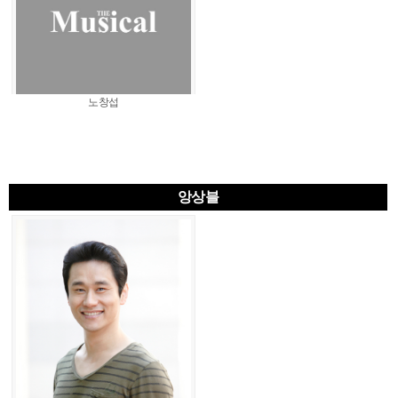
노창섭
앙상블