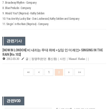
7. Broadway Rhythm - Company
8. Blue Prelude - Company
9. Would You? (Reprise) - Kathy Selden
10. You Are My Lucky Star - Don Lockwood, Kathy Selden and Company
11. Singin` in the Rain (Reprise) - Company
관련기사
[NOW IN LONDON] 비 내리는 무대 위에 <싱잉 인 더 레인> SINGING IN THE
RAIN [No.102]
2012-03-30
글 | 정명주(런던 통신원) | 사진 | Manuel Harlan | |
<<
<
1
2
>
>>
관련VOD