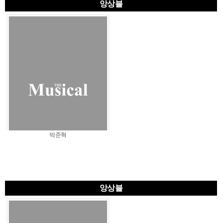
앙상블
박준혁
앙상블