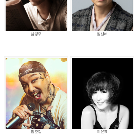
남경주
임선애
임춘길
이윤표