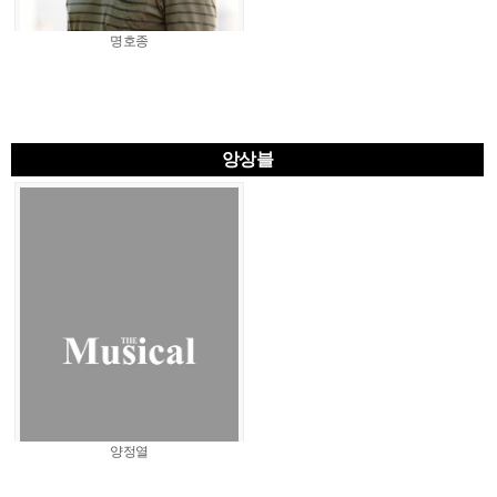
명호종
앙상블
양정열