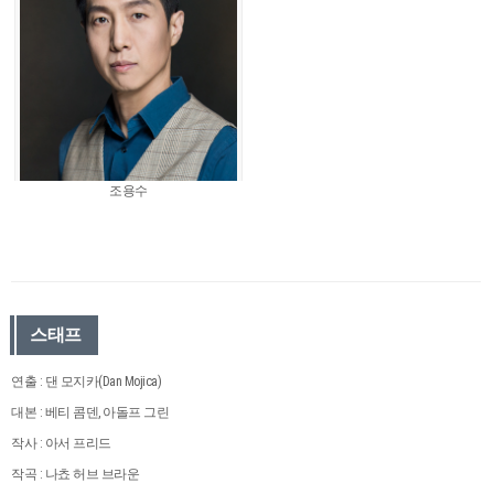
조용수
스태프
연출 : 댄 모지카(Dan Mojica)
대본 : 베티 콤덴, 아돌프 그린
작사 : 아서 프리드
작곡 : 나쵸 허브 브라운