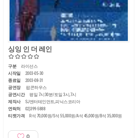
싱잉 인 더 레인
구분
라이선스
시작일
2003-05-30
종료일
2003-08-31
공연장
팝콘하우스
공연시간
평일 7시30분/토일 3시,7시
제작사
SJ엔터테인먼트,피닉스코리아
연락처
02)399-5888
티켓가격
R석 70,000원/S석 55,000원/A석 45,000원/B석 35,000원
0