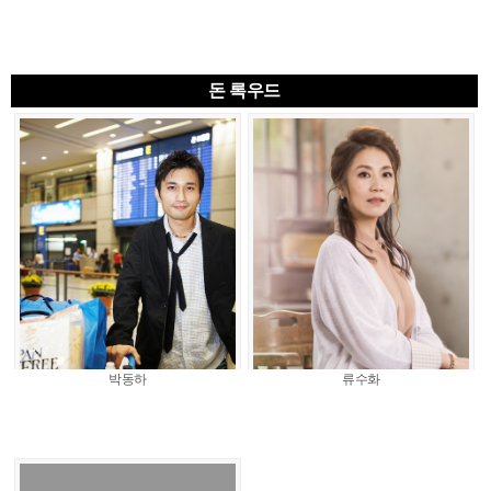
돈 록우드
박동하
류수화