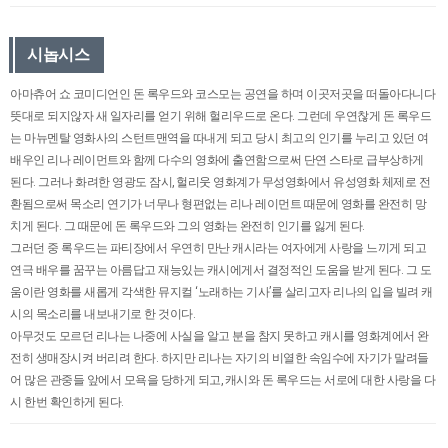
시놉시스
아마츄어 쇼 코미디언인 돈 록우드와 코스모는 공연을 하며 이곳저곳을 떠돌아다니다
뜻대로 되지않자 새 일자리를 얻기 위해 헐리우드로 온다. 그런데 우연찮게 돈 록우드
는 마뉴멘탈 영화사의 스턴트맨역을 따내게 되고 당시 최고의 인기를 누리고 있던 여
배우인 리나 레이먼트와 함께 다수의 영화에 출연함으로써 단연 스타로 급부상하게
된다. 그러나 화려한 영광도 잠시, 헐리웃 영화계가 무성영화에서 유성영화 체제로 전
환됨으로써 목소리 연기가 너무나 형편없는 리나 레이먼트 때문에 영화를 완전히 망
치게 된다. 그 때문에 돈 록우드와 그의 영화는 완전히 인기를 잃게 된다.
그러던 중 록우드는 파티장에서 우연히 만난 캐시라는 여자에게 사랑을 느끼게 되고
연극 배우를 꿈꾸는 아름답고 재능있는 캐시에게서 결정적인 도움을 받게 된다. 그 도
움이란 영화를 새롭게 각색한 뮤지컬 ‘노래하는 기사’를 살리고자 리나의 입을 빌려 캐
시의 목소리를 내보내기로 한 것이다.
아무것도 모르던 리나는 나중에 사실을 알고 분을 참지 못하고 캐시를 영화계에서 완
전히 생매장시켜 버리려 한다. 하지만 리나는 자기의 비열한 속임수에 자기가 말려들
어 많은 관중들 앞에서 모욕을 당하게 되고, 캐시와 돈 록우드는 서로에 대한 사랑을 다
시 한번 확인하게 된다.