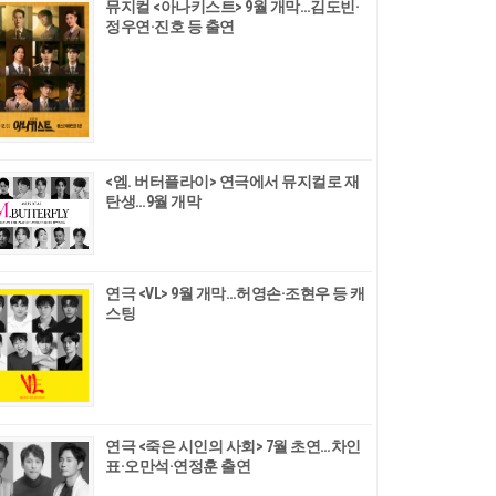
뮤지컬 <아나키스트> 9월 개막…김도빈·
정우연·진호 등 출연
<엠. 버터플라이> 연극에서 뮤지컬로 재
탄생…9월 개막
연극 <VL> 9월 개막…허영손·조현우 등 캐
스팅
연극 <죽은 시인의 사회> 7월 초연…차인
표·오만석·연정훈 출연