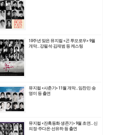
10주년 맞은 뮤지컬 <곤 투모로우> 9월
개막…강필석·김재범 등 캐스팅
뮤지컬 <사춘기> 11월 개막…임찬민·송
영미 등 출연
뮤지컬 <잔혹동화 생존기> 9월 초연…신
의정·주다온·선유하 등 출연