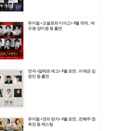
뮤지컬 <오셀로와 이아고> 9월 개막…박
규원·양지원 등 출연
연극 <알테르 에고> 9월 초연…이재균·김
정민 등 출연
뮤지컬 <연의 편지> 9월 초연…전혜주·정
욱진 등 캐스팅