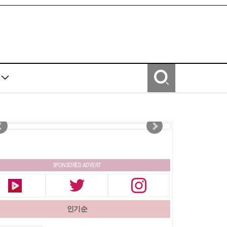
Y
SPONSORED ADVERT
인기순