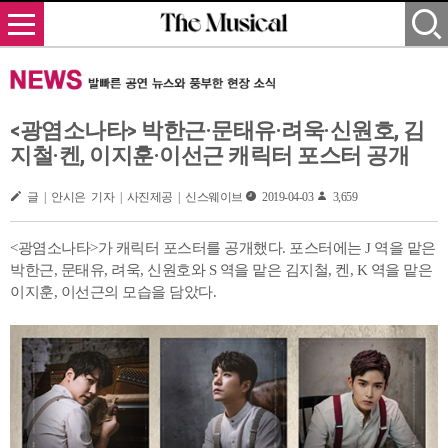
<광염소나타> 박한근·문태유·려욱·신원호, 김
지철·켄, 이지훈·이선근 캐릭터 포스터 공개
글 | 안시은 기자 | 사진제공 | 신스웨이브
2019-04-03
3,659
<광염소나타>가 캐릭터 포스터를 공개했다. 포스터에는 J 역을 맡은
박한근, 문태유, 려욱, 신원호와 S 역을 맡은 김지철, 켄, K 역을 맡은
이지훈, 이선근의 모습을 담았다.