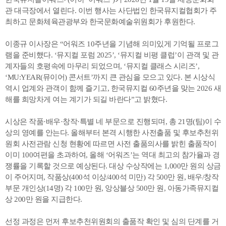
관 대극장에서 열린다. 이번 행사는 사단법인 한국뮤지컬협회가 주
최하고 문화체육관광부와 한국문화예술위원회가 후원한다.
이종규 이사장은 “어워즈 10주년을 기념해 의미있게 기억될 프로그
램을 준비했다. ‘뮤지컬 포럼 2025’, ‘뮤지컬 비평 클럽’이 관객 및 관
계자들의 호평속에 마무리 되었으며, ‘뮤지컬 클래스 시리즈’,
‘MU:YEAR(뮤이어) 콘서트’까지 큰 관심을 모으고 있다. 본 시상식
역시 업계와 관객이 함께 즐기고, 한국뮤지컬 60주년을 맞는 2026 새
해를 희망차게 여는 계기가 되길 바란다”고 밝혔다.
시상은 작품·배우·창작·특별 네 부문으로 진행되며, 총 21명(팀)이 수
상의 영예를 안는다. 올해부터 본격 시행한 사전출품 및 후보추천위
원회 사전관람 신청 현황에 따르면 사전 출품의사를 밝힌 출품작이
이미 100여편을 초과하여, 올해 ‘어워즈’는 역대 최고의 참가율과 경
쟁률을 기록할 것으로 예상된다. 대상 수상작에는 1,000만 원의 상금
이 주어지며, 작품상(400석 이상/400석 미만) 각 500만 원, 배우/창작
부문 개인상(14명) 각 100만 원, 앙상블상 500만 원, 아동가족뮤지컬
상 200만 원을 지급한다.
선정 과정은 먼저 후보추천위원회의 출품작 확인 및 심의 단계를 거