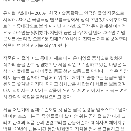
션의 시작을 예고했다.
뮤지컬 <빨래>는 2003년 한국예술종합학교 연극원 졸업 작품으로
시작해, 2005년 국립극장 별오름극장에서 정식 초연했다. 이후 대학
로의 터줏대감으로 불리며 지난 2025년, 소극장 뮤지컬에선 이례적
으로 20주년을 맞이했다. 지난해 공연된 <뮤지컬 빨래 20주년 기념
콘서트>는 티켓 오픈 9분 만에 3,000석이 매진되는 저력을 보여주며
작품의 여전한 인기를 실감케 했다.
작품은 서울의 어느 동네에 새로 이사 온 나영을 중심으로 펼쳐진다.
작가의 꿈을 안고 상경했지만 서점 직원으로 일하고 있는 나영은 옥
상에서 빨래를 널다 이웃집 몽골 청년 솔롱고를 만난다. 나영은 직장
에서 동료를 감싸다 부당해고 위기에 처하고, 솔롱고는 월급도 받지
못하고 쫓겨날 처지다. 지치고 상처받은 사람들이 서로를 보듬으며
다시 일어서는 이야기는 작품이 쓰인 뒤 20여 년이 지난 지금도 여전
히 관객의 공감을 불러일으키고 있다.
서울 어딘가에 실제로 존재할 것 같은 골목 풍경을 일러스트로 담아
낸 이번 포스터는 극 중 인물들이 살아 숨 쉬는 공간을 실감 나게 그
리며 관객과 작품 간의 연결고리를 만들어준다. 제작사 씨에이치수
박은 “20년이 넘는 시간 동안 변함없이 지켜온 정서를 표현하고 싶