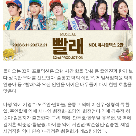
돌아오는 32차 프로덕션은 오랜 시간 합을 맞춰 온 출연진과 함께 보
다 성숙한 무대를 선보인다. 솔롱고 역의 이진우, 제일서점직원 역의
연승아 등 <빨래>와 오랜 인연을 이어온 배우들이 다시 한번 호흡을
맞춘다.
나영 역에 기영수·오주언·민하늘, 솔롱고 역에 이진우·정형석·류찬
열, 주인할매 역에 서나영·최정화·조영임, 희정엄마 역에 김유정·허
순미·김은지가 출연한다. 구씨 역에 안두호·한우열·유우헌, 빵 역에
김지훈·박준성·황윤중, 마이클 역에 서인권·박존정민·김승현, 제일
서점직원 역에 연승아·김정윤·최현희가 캐스팅되었다.