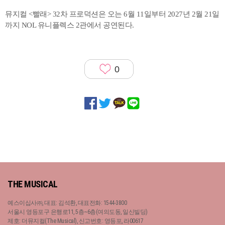
뮤지컬 <빨래> 32차 프로덕션은 오는 6월 11일부터 2027년 2월 21일
까지 NOL 유니플렉스 2관에서 공연된다.
0
THE MUSICAL
예스이십사㈜, 대표: 김석환, 대표전화: 1544-3800
서울시 영등포구 은행로11, 5층~6층(여의도동, 일신빌딩)
제호: 더뮤지컬(The Musical), 신고번호: 영등포, 라00617