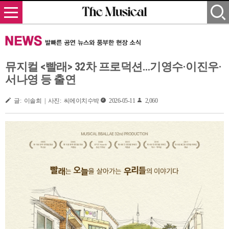
뮤지컬 <빨래> 32차 프로덕션…기영수·이진우·
서나영 등 출연
글: 이솔희 | 사진: 씨에이치수박
2026-05-11
2,060