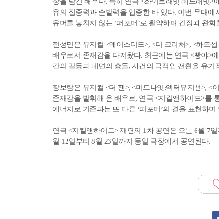
상을 남긴 배우다. 특히 연극 <화이트래빗 레드래빗>
유의 집중력과 순발력을 입증한 바 있다. 이번 무대에
유머를 놓치지 않는 ‘퍼포머’로 활약하며 긴장과 완화
전성민은 뮤지컬 <웨이스티드>, <더 크리처>, <하트
배우로서 존재감을 다져왔다. 최근에는 연극 <빵야>에
간의 갈등과 내면의 충돌, 사건의 극적인 전환을 유기
장보람은 뮤지컬 <더 펜>, <미드나잇:액터뮤지션>, 
존재감을 발휘해 온 배우로, 연극 <지킬앤하이드>를 
에너지로 기존과는 또 다른 ‘퍼포머’의 결을 표현하며
연극 <지킬앤하이드> 재연의 1차 공연은 오는 6월 7
월 12일부터 8월 23일까지 동일 극장에서 공연된다.