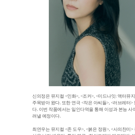
신의정은 뮤지컬 <인화>, <조커>, <미드나잇: 액터
주목받아 왔다. 또한 연극 <작은 아씨들>, <러브레터
다. 이번 작품에서는 일인다역을 통해 이성과 본능 사
려낼 예정이다.
최연우는 뮤지컬 <존 도우>, <붉은 정원>, <사의찬미