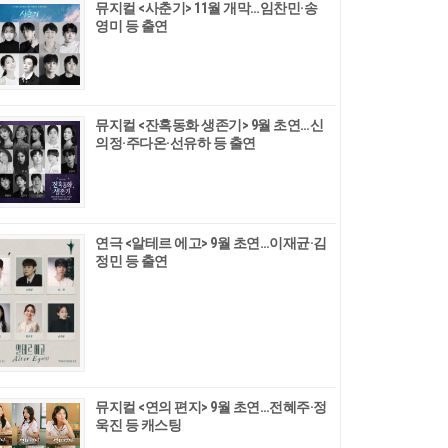
뮤지컬 <사춘기> 11월 개막…임찬민·송
영미 등 출연
뮤지컬 <잔혹동화 생존기> 9월 초연…신
의정·주다온·선유하 등 출연
연극 <알테르 에고> 9월 초연…이재균·김
정민 등 출연
뮤지컬 <연의 편지> 9월 초연…전혜주·정
욱진 등 캐스팅