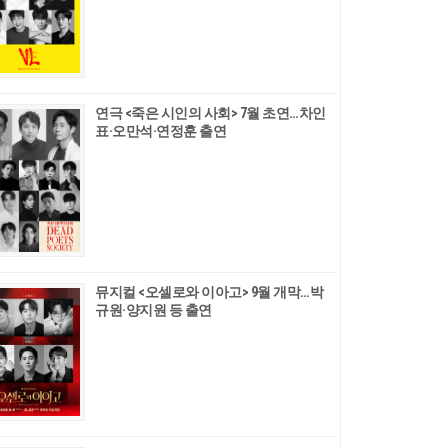
연극 <죽은 시인의 사회> 7월 초연…차인
표·오만석·연정훈 출연
뮤지컬 <오셀로와 이아고> 9월 개막…박
규원·양지원 등 출연