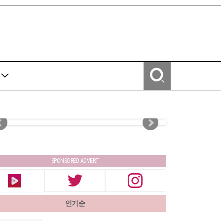
Y
SPONSORED ADVERT
인기순