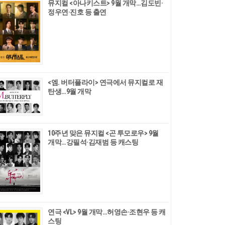
뮤지컬 <아나키스트> 9월 개막…김도빈·
정우연·진호 등 출연
<엠. 버터플라이> 연극에서 뮤지컬로 재
탄생…9월 개막
10주년 맞은 뮤지컬 <곤 투모로우> 9월
개막…강필석·김재범 등 캐스팅
연극 <VL> 9월 개막…허영손·조현우 등 캐
스팅