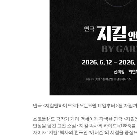
연극 <지킬앤하이드>가 오는 6월 12일부터 8월 23
스코틀랜드 극작가 게리 맥네어가 각색한 연극 <지킬
인상을 남긴 고전 소설 <지킬 박사와 하이드>(1886)
자이자 ‘지킬’ 박사의 친구인 ‘어터슨’의 시점을 중심